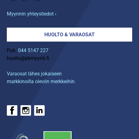
Myynnin yhteystiedot ›
HUOLTO & VARAOSAT
Puh.
044 5147 227
huolto@pkmyynti.fi
Varaosat lähes jokaiseen
markkinoilla oleviin merkkeihin.