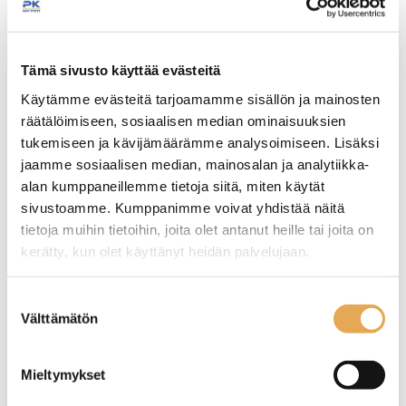
Moottorin teho 3hp.
Tämä sivusto käyttää evästeitä
Kannu on BPA-vapaa fourside malli, jossa on
lisäysaukolla ja korkilla varustettu kansi.
Käytämme evästeitä tarjoamamme sisällön ja mainosten
Blenderissä on 5 nopeutta ja pulssi-toiminto.
räätälöimiseen, sosiaalisen median ominaisuuksien
tukemiseen ja kävijämäärämme analysoimiseen. Lisäksi
jaamme sosiaalisen median, mainosalan ja analytiikka-
Näytä lisää tuotteita
alan kumppaneillemme tietoja siitä, miten käytät
Blenderi tehosekoittimet tuoteryhmästä
sivustoamme. Kumppanimme voivat yhdistää näitä
tietoja muihin tietoihin, joita olet antanut heille tai joita on
kerätty, kun olet käyttänyt heidän palvelujaan.
seinajoenpk-myynti.fi/tietosuoja/
Lisätietoja:
Suostumuksen
Välttämätön
valinta
Mieltymykset