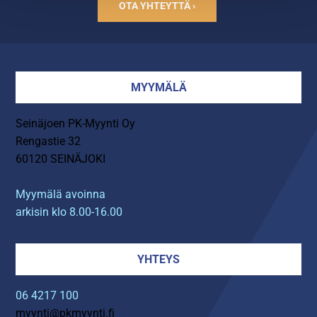
OTA YHTEYTTÄ ›
MYYMÄLÄ
Seinäjoen PK-Myynti Oy
Rengastie 32
60120 SEINÄJOKI
Myymälä avoinna
arkisin klo 8.00-16.00
YHTEYS
06 4217 100
myynti@pkmyynti.fi