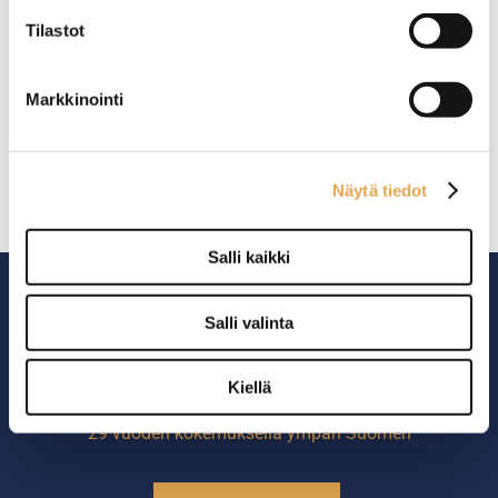
Tämäkin laite sopivasti
Tilastot
rahoituksella
Markkinointi
TUTUSTU ›
Näytä tiedot
Salli kaikki
Salli valinta
Kiellä
Ammattikeittiöiden asialla.
29 vuoden kokemuksella ympäri Suomen