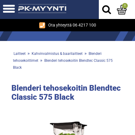
0
Ota yhteyttä 06 4217 100
»
»
Laitteet
Kahvinvalmistus & baarilaitteet
Blenderi
»
tehosekoittimet
Blenderi tehosekoitin Blendtec Classic 575
Black
Blenderi tehosekoitin Blendtec
Classic 575 Black