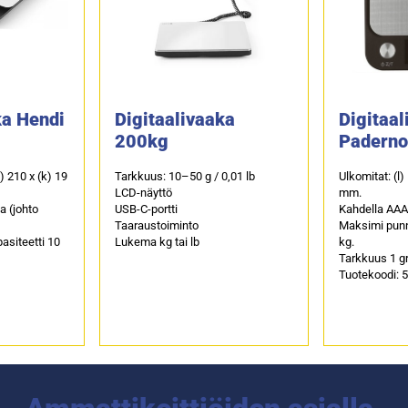
ka Hendi
Digitaalivaaka
Digitaal
200kg
Paderno
s) 210 x (k) 19
Tarkkuus: 10–50 g / 0,01 lb
Ulkomitat: (l)
LCD-näyttö
mm.
a (johto
USB-C-portti
Kahdella AAA-
Taaraustoiminto
Maksimi punn
asiteetti 10
Lukema kg tai lb
kg.
Tarkkuus 1 
Tuotekoodi: 