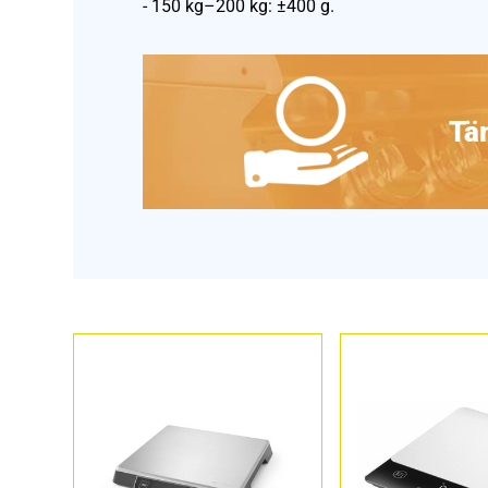
- 150 kg–200 kg: ±400 g.
Täm