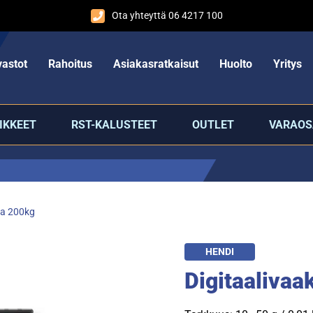
Ota yhteyttä 06 4217 100
astot
Rahoitus
Asiakasratkaisut
Huolto
Yritys
IKKEET
RST-KALUSTEET
OUTLET
VARAOS
ka 200kg
HENDI
Digitaaliva