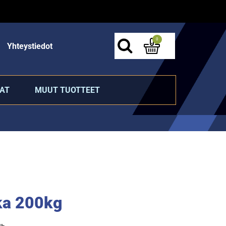
0
Yhteystiedot
AT
MUUT TUOTTEET
aka 200kg