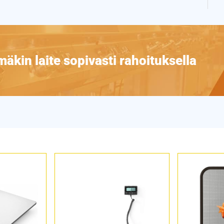
äkin laite sopivasti rahoituksella