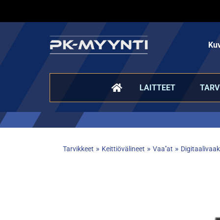
Kuv
LAITTEET
TARV
»
»
»
Tarvikkeet
Keittiövälineet
Vaa''at
Digitaalivaa