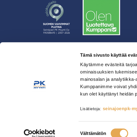
Tämä sivusto käyttää eväs
› Rahoitus
› Asiakasratkaisut
Käytämme evästeitä tarjoa
ominaisuuksien tukemisee
› Huolto
mainosalan ja analytiikka-
› Yritys
Kumppanimme voivat yhdistää 
› Yhteystiedot
kun olet käyttänyt heidän 
› Tietosuojaseloste
› Tilaus- ja toimitusehdot
seinajoenpk-myy
Lisätietoja:
Astianpesu & Esikäsittely
Kahvinvalmistus & Baarilait
Tarjoilulaitteet
Tarvikkeet
Suostumuksen
Välttämätön
valinta