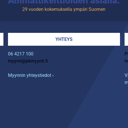
Ammattikeittiöiden asialla.
29 vuoden kokemuksella ympäri Suomen
YHTEYS
06 4217 100
P
myynti@pkmyynti.fi
h
Myynnin yhteystiedot ›
V
m