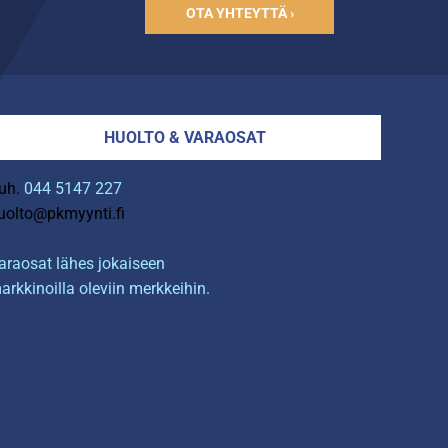
OTA YHTEYTTÄ ›
HUOLTO & VARAOSAT
uh.
044 5147 227
uolto@pkmyynti.fi
araosat lähes jokaiseen
arkkinoilla oleviin merkkeihin.