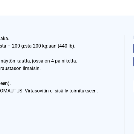
aaka.
sta – 200 g:sta 200 kg:aan (440 lb).
 näytön kautta, jossa on 4 painiketta.
raustason ilmaisin.
seen).
OMAUTUS: Virtasovitin ei sisälly toimitukseen.