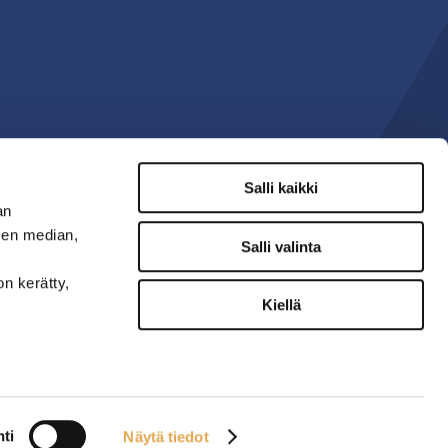
Salli kaikki
an
sen median,
Salli valinta
on kerätty,
Kiellä
ti
Näytä tiedot