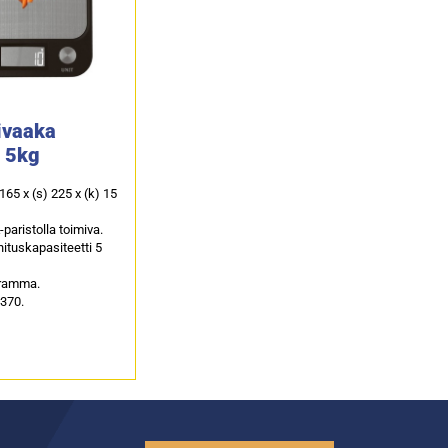
ivaaka
 5kg
 165 x (s) 225 x (k) 15
paristolla toimiva.
ituskapasiteetti 5
gramma.
5370.