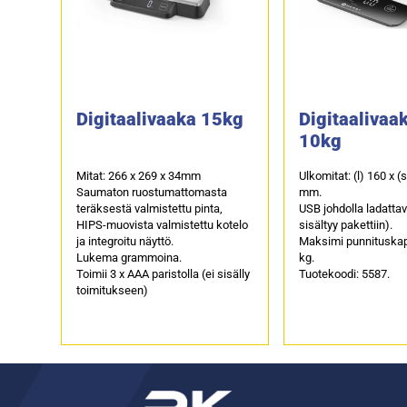
Digitaalivaaka 15kg
Digitaalivaa
10kg
Mitat: 266 x 269 x 34mm
Ulkomitat: (l) 160 x (
Saumaton ruostumattomasta
mm.
teräksestä valmistettu pinta,
USB johdolla ladattav
HIPS-muovista valmistettu kotelo
sisältyy pakettiin).
ja integroitu näyttö.
Maksimi punnituskap
Lukema grammoina.
kg.
Toimii 3 x AAA paristolla (ei sisälly
Tuotekoodi: 5587.
toimitukseen)