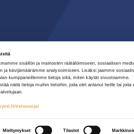
teitä
mamme sisällön ja mainosten räätälöimiseen, sosiaalisen medi
n ja kävijämäärämme analysoimiseen. Lisäksi jaamme sosiaali
alan kumppaneillemme tietoja siitä, miten käytät sivustoamme.
näitä tietoja muihin tietoihin, joita olet antanut heille tai joita 
palvelujaan.
nti.fi/tietosuoja/
teet
Kylmäsäilytys
Lämmin keittiö
RST-kalusteet
Mainostoimisto Semio
Mieltymykset
Tilastot
Markkinoin