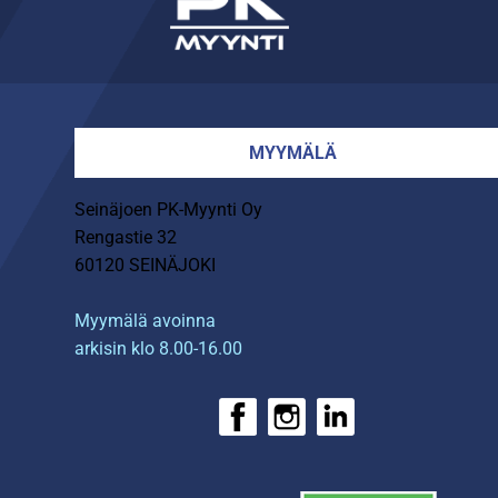
MYYMÄLÄ
Seinäjoen PK-Myynti Oy
Rengastie 32
60120 SEINÄJOKI
Myymälä avoinna
arkisin klo 8.00-16.00