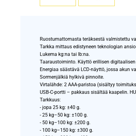
Ruostumattomasta teräksestä valmistettu v
Tarkka mittaus edistyneen teknologian ansio
Lukema kg:na tai lb:na.
Taaraustoiminto. Käyttö erillisen digitaalisen
Energiaa säästävä LCD-näyttö, jossa akun va
Sormenjälkiä hylkivä pinnoite.
Virtalähde: 2 AAA-paristoa (sisältyy toimituk
USB-C-portti – pakkaus sisältää kaapelin. HU
Tarkkuus:
- jopa 25 kg: ±40 g.
- 25 kg–50 kg: ±100 g.
- 50 kg–100 kg: ±200 g.
- 100 kg–150 kg: ±300 g.