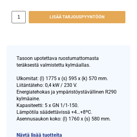
LISÄÄ TARJOUSPYYNTÖÖN
Tasoon upotettava ruostumattomasta
teräksestä valmistettu kylmäallas.
Ulkomitat: (l) 1775 x (s) 595 x (k) 570 mm.
Liitäntäteho: 0,4 kW / 230 V.
Energiatehokas ja ympäristöystävällinen R290
kylmäaine.
Kapasiteetti: 5 x GN 1/1-150.
Lämpötila säädettävissä +4…+8ºC.
Asennusaukon koko: (l) 1760 x (s) 580 mm.
Näytä lisää tuotteita