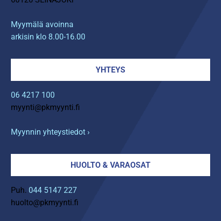
Myymälä avoinna
arkisin klo 8.00-16.00
YHTEYS
06 4217 100
myynti@pkmyynti.fi
Myynnin yhteystiedot ›
HUOLTO & VARAOSAT
Puh.
044 5147 227
huolto@pkmyynti.fi