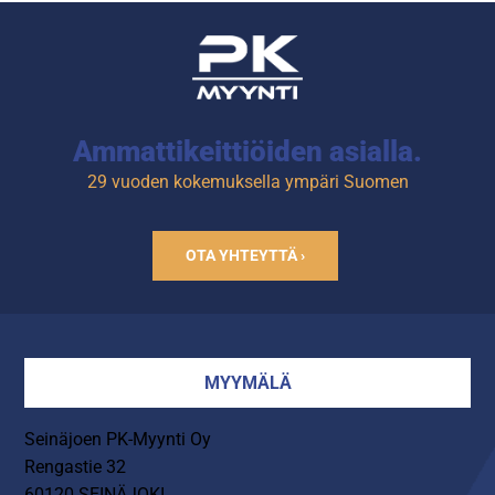
Ammattikeittiöiden asialla.
29 vuoden kokemuksella ympäri Suomen
OTA YHTEYTTÄ ›
MYYMÄLÄ
Seinäjoen PK-Myynti Oy
Rengastie 32
60120 SEINÄJOKI