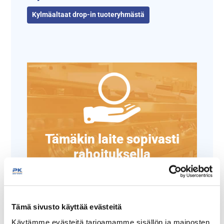
Kylmäaltaat drop-in tuoteryhmästä
Tämäkin laite sopivasti
rahoituksella
TUTUSTU ›
Tämä sivusto käyttää evästeitä
Käytämme evästeitä tarjoamamme sisällön ja mainosten