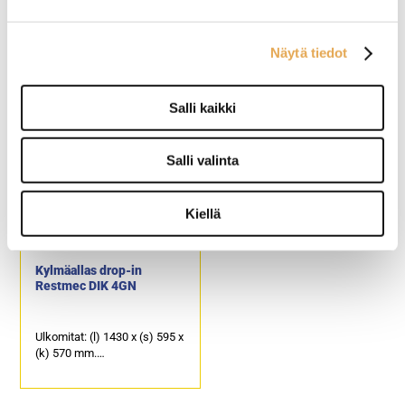
Kylmäallas drop-in
Drop-in kylmäallas
Restmec DIK 1GN
Restmec DIK 5GN
Näytä tiedot
Ulkomitat: (l) 395 x (s) 595 x
Ulkomitat: (l) 1775 x (s) 595 x
(k) 570 mm.
(k) 570 mm.
Salli kaikki
Asennusaukon koko: (l) 380
Asennusaukon koko: (l) 1760
x (s) 580 mm.
x (s) 580 mm.
Kapasiteetti: 1 x GN 1/1-150.
Kapasiteetti: 5 x GN 1/1-150.
Salli valinta
Kiellä
Kylmäallas drop-in
Restmec DIK 4GN
Ulkomitat: (l) 1430 x (s) 595 x
(k) 570 mm.
Asennusaukon koko: (l) 1415
x (s) 580 mm.
Kapasiteetti: 4 x GN 1/1-150.