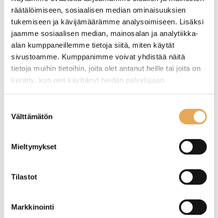
räätälöimiseen, sosiaalisen median ominaisuuksien
tukemiseen ja kävijämäärämme analysoimiseen. Lisäksi
jaamme sosiaalisen median, mainosalan ja analytiikka-
alan kumppaneillemme tietoja siitä, miten käytät
sivustoamme. Kumppanimme voivat yhdistää näitä
tietoja muihin tietoihin, joita olet antanut heille tai joita on
kerätty, kun olet käyttänyt heidän palvelujaan.
Kylmäallas drop-in
Kylmäallas drop-in
Restmec DIK 2GN
Restmec DIK 3GN
seinajoenpk-myynti.fi/tietosuoja/
Lisätietoja:
Suostumuksen
Välttämätön
valinta
Ulkomitat: (l) 740 x (s) 595 x
Ulkomitat: (l) 1085 x (s) 595 x
(k) 570 mm.
(k) 570 mm.
Asennusaukon koko: (l) 725
Asennusaukon koko: (l) 1070
Mieltymykset
x (s) 580 mm.
x (s) 580 mm.
Kapasiteetti: 2 x GN 1/1-150.
Kapasiteetti: 3 x GN 1/1-150.
Tilastot
Markkinointi