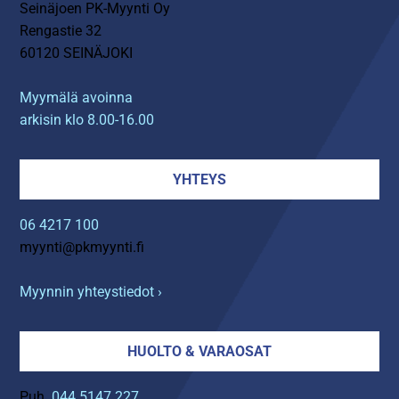
Seinäjoen PK-Myynti Oy
Rengastie 32
60120 SEINÄJOKI
Myymälä avoinna
arkisin klo 8.00-16.00
YHTEYS
06 4217 100
myynti@pkmyynti.fi
Myynnin yhteystiedot ›
HUOLTO & VARAOSAT
Puh.
044 5147 227