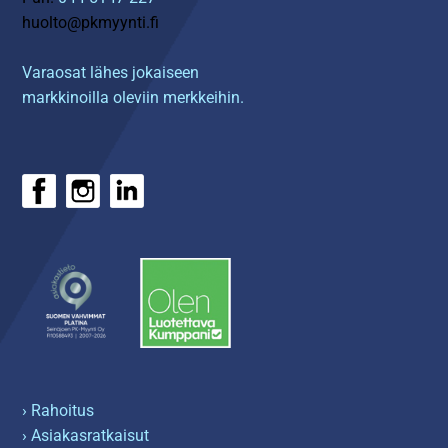
huolto@pkmyynti.fi
Varaosat lähes jokaiseen
markkinoilla oleviin merkkeihin.
› Rahoitus
› Asiakasratkaisut