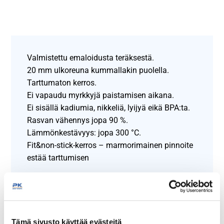
Valmistettu emaloidusta teräksestä.
20 mm ulkoreuna kummallakin puolella.
Tarttumaton kerros.
Ei vapaudu myrkkyjä paistamisen aikana.
Ei sisällä kadiumia, nikkeliä, lyijyä eikä BPA:ta.
Rasvan vähennys jopa 90 %.
Lämmönkestävyys: jopa 300 °C.
Fit&non-stick-kerros – marmorimainen pinnoite
estää tarttumisen
Näytä lisää tuotteita
Hendi -tuotteita
Tämä sivusto käyttää evästeitä