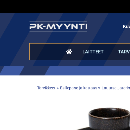
Kuv
LAITTEET
TARV
»
»
Tarvikkeet
Esillepano ja kattaus
Lautaset, aterim