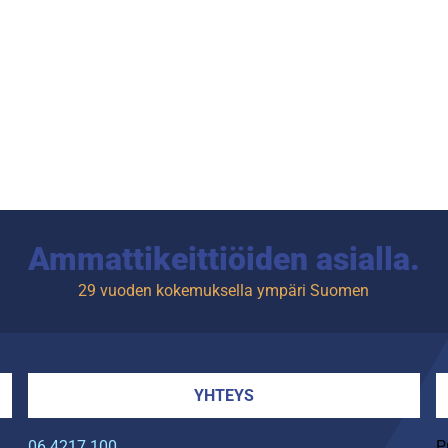
Ammattikeittiöiden asialla.
29 vuoden kokemuksella ympäri Suomen
YHTEYS
06 4217 100
P