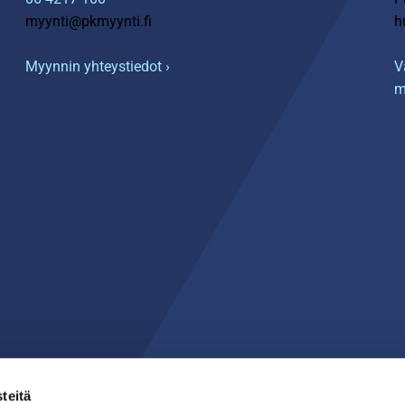
myynti@pkmyynti.fi
h
Myynnin yhteystiedot ›
V
m
teitä