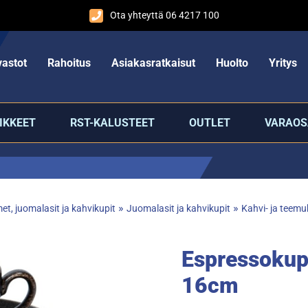
Ota yhteyttä 06 4217 100
astot
Rahoitus
Asiakasratkaisut
Huolto
Yritys
IKKEET
RST-KALUSTEET
OUTLET
VARAOS
»
»
et, juomalasit ja kahvikupit
Juomalasit ja kahvikupit
Kahvi- ja teemu
Espressokupp
16cm