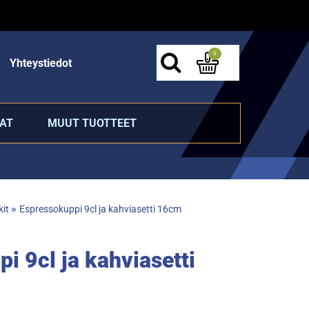
0
Yhteystiedot
AT
MUUT TUOTTEET
»
kit
Espressokuppi 9cl ja kahviasetti 16cm
i 9cl ja kahviasetti