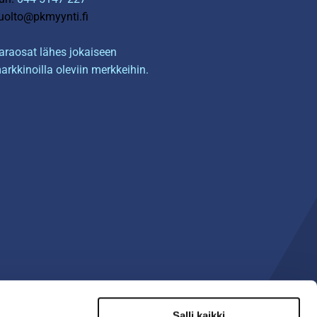
uolto@pkmyynti.fi
araosat lähes jokaiseen
arkkinoilla oleviin merkkeihin.
Salli kaikki