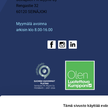
Rengastie 32
60120 SEINÄJOKI
Myymälä avoinna
arkisin klo 8.00-16.00
Tämä sivusto käyttää eväs
› Rahoitus