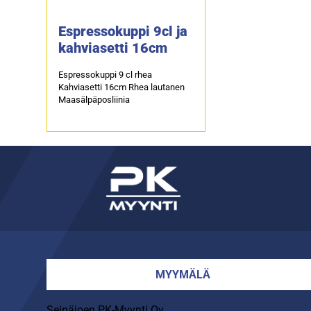
Espressokuppi 9cl ja
kahviasetti 16cm
Espressokuppi 9 cl rhea
Kahviasetti 16cm Rhea lautanen
Maasälpäposliinia
MYYMÄLÄ
Seinäjoen PK-Myynti Oy