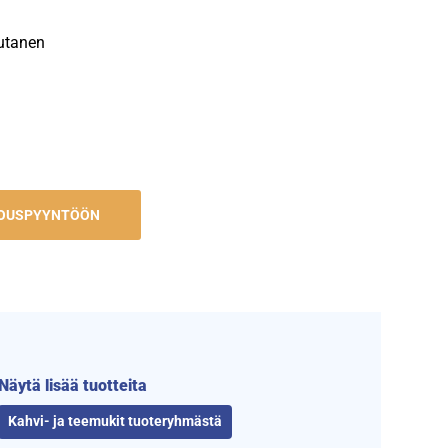
utanen
JOUSPYYNTÖÖN
Näytä lisää tuotteita
Kahvi- ja teemukit tuoteryhmästä