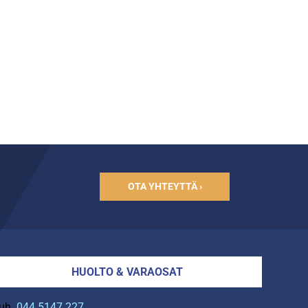
OTA YHTEYTTÄ ›
HUOLTO & VARAOSAT
uh.
044 5147 227