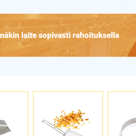
äkin laite sopivasti rahoituksella