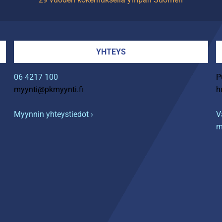
YHTEYS
06 4217 100
P
myynti@pkmyynti.fi
h
Myynnin yhteystiedot ›
V
m