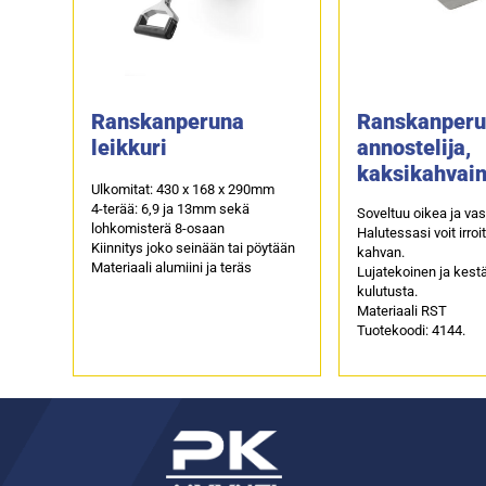
Ranskanperuna
Ranskanperu
leikkuri
annostelija,
kaksikahvai
Ulkomitat: 430 x 168 x 290mm
4-terää: 6,9 ja 13mm sekä
Soveltuu oikea ja vas
lohkomisterä 8-osaan
Halutessasi voit irroi
Kiinnitys joko seinään tai pöytään
kahvan.
Materiaali alumiini ja teräs
Lujatekoinen ja kestä
kulutusta.
Materiaali RST
Tuotekoodi: 4144.