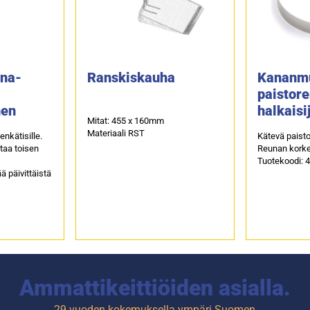
na-
Ranskiskauha
Kananm
paistore
nen
halkaisi
Mitat: 455 x 160mm
Materiaali RST
enkätisille.
Kätevä paist
ttaa toisen
Reunan korke
Tuotekoodi: 
ä päivittäistä
Ammattikeittiöiden asialla.
29 vuoden kokemuksella ympäri Suomen