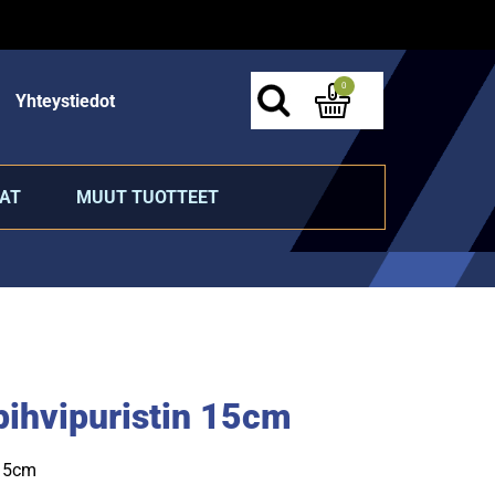
0
Yhteystiedot
AT
MUUT TUOTTEET
pihvipuristin 15cm
 15cm