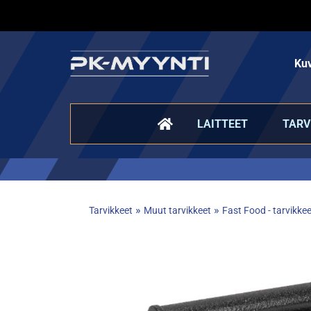
Kuv
LAITTEET
TARV
»
»
Tarvikkeet
Muut tarvikkeet
Fast Food - tarvikkee