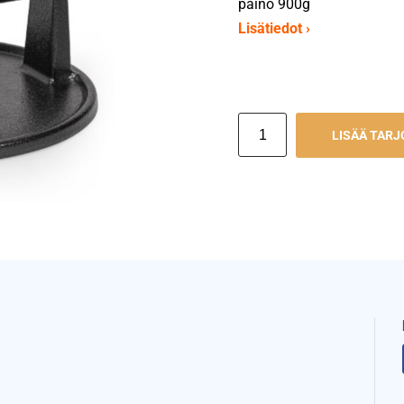
paino 900g
Lisätiedot ›
LISÄÄ TAR