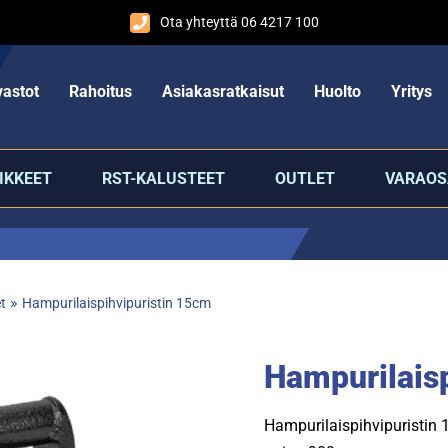
Ota yhteyttä 06 4217 100
astot
Rahoitus
Asiakasratkaisut
Huolto
Yritys
IKKEET
RST-KALUSTEET
OUTLET
VARAOS
»
t
Hampurilaispihvipuristin 15cm
Hampurilais
Hampurilaispihvipuristin