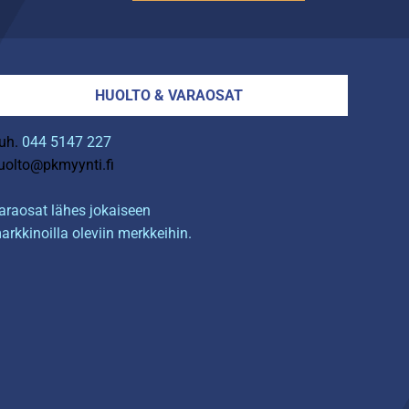
HUOLTO & VARAOSAT
uh.
044 5147 227
uolto@pkmyynti.fi
araosat lähes jokaiseen
arkkinoilla oleviin merkkeihin.