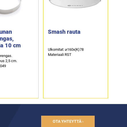
unan
Smash rauta
ngas,
ja 10 cm
Ulkomitat: ⌀160x(K)78
Materiaali RST
orengas.
us 2,5 cm.
4049
OTA YHTEYTTÄ ›