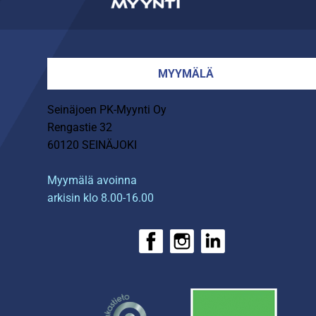
MYYMÄLÄ
Seinäjoen PK-Myynti Oy
Rengastie 32
60120 SEINÄJOKI
Myymälä avoinna
arkisin klo 8.00-16.00