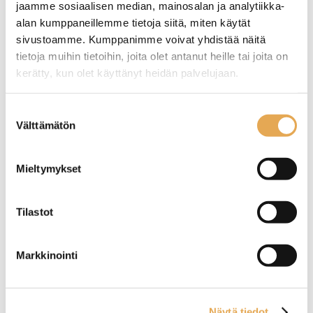
jaamme sosiaalisen median, mainosalan ja analytiikka-
alan kumppaneillemme tietoja siitä, miten käytät
sivustoamme. Kumppanimme voivat yhdistää näitä
GN 2/3 - 65mm RST
GN-Astian kansi RST
tietoja muihin tietoihin, joita olet antanut heille tai joita on
rei′itetty
kerätty, kun olet käyttänyt heidän palvelujaan.
Materiaali RST
seinajoenpk-myynti.fi/tietosuoja/
Lisätietoja:
Suostumuksen
Välttämätön
valinta
Mieltymykset
Tilastot
Lävikkö RST
GN 1/2 RST rei′itetty
Markkinointi
Materiaali RST
Materiaali RST
Mitoitettu GN-Astioihin
Lämpötila-alue: -40 ... +250C
Näytä tiedot