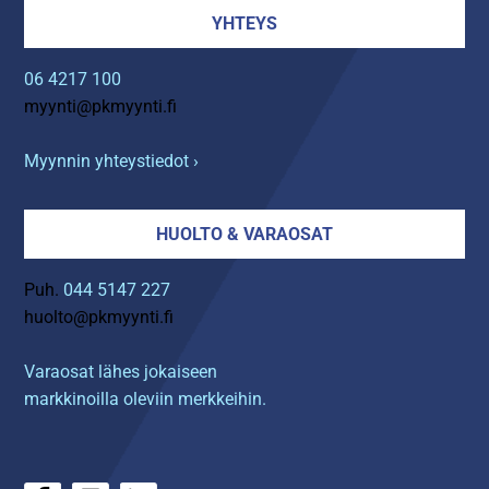
YHTEYS
06 4217 100
myynti@pkmyynti.fi
Myynnin yhteystiedot ›
HUOLTO & VARAOSAT
Puh.
044 5147 227
huolto@pkmyynti.fi
Varaosat lähes jokaiseen
markkinoilla oleviin merkkeihin.