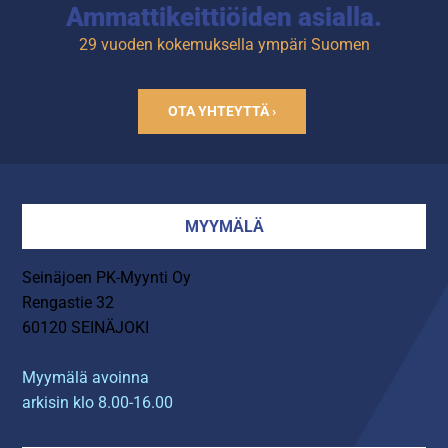
Ammattikeittiöiden asialla.
29 vuoden kokemuksella ympäri Suomen
OTA YHTEYTTÄ ›
MYYMÄLÄ
Seinäjoen PK-Myynti Oy
Rengastie 32
60120 SEINÄJOKI
Myymälä avoinna
arkisin klo 8.00-16.00