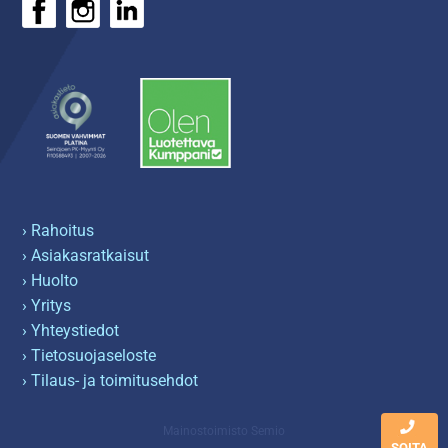
› Rahoitus
› Asiakasratkaisut
› Huolto
› Yritys
› Yhteystiedot
› Tietosuojaseloste
› Tilaus- ja toimitusehdot
Mainostoimisto Semio
SOITA