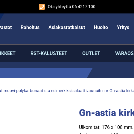
Ota yhteyttä 06 4217 100
astot
Rahoitus
Asiakasratkaisut
Huolto
Yritys
IKKEET
RST-KALUSTEET
OUTLET
VARAOS
»
aat muovi-polykarbonaatista esimerkiksi salaattivaunuihin
Gn-astia kir
Gn-astia ki
Ulkomitat: 176 x 108 mm.