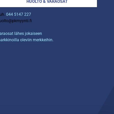
HUOLTO & VARAOSAT
uh.
044 5147 227
uolto@pkmyynti.fi
araosat lähes jokaiseen
arkkinoilla oleviin merkkeihin.