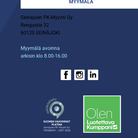
MYYMÄLÄ
Seinäjoen PK-Myynti Oy
Rengastie 32
60120 SEINÄJOKI
Myymälä avoinna
arkisin klo 8.00-16.00