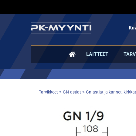
Kuv
LAITTEET
TARV
»
»
Tarvikkeet
GN-astiat
Gn-astiat ja kannet, kirkk