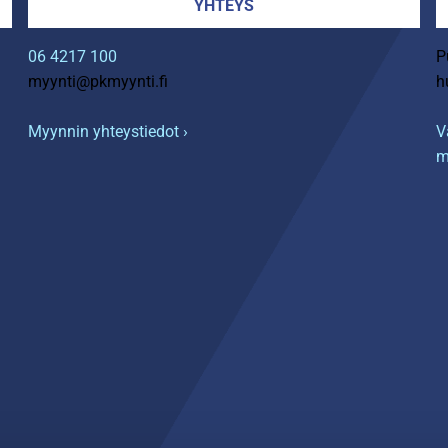
YHTEYS
06 4217 100
P
myynti@pkmyynti.fi
h
Myynnin yhteystiedot ›
V
m