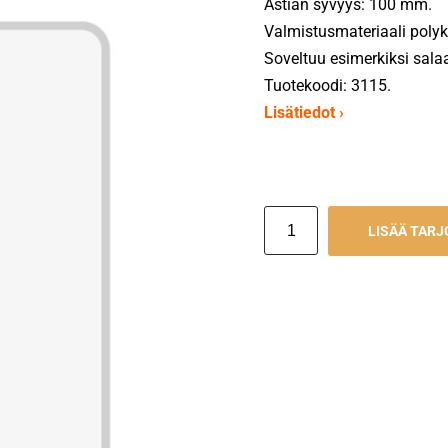
Astian syvyys: 100 mm.
Valmistusmateriaali polyk
Soveltuu esimerkiksi salaa
Tuotekoodi: 3115.
Lisätiedot ›
LISÄÄ TAR