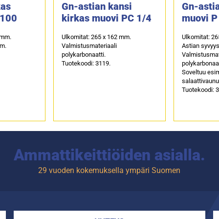
kas
Gn-astian kansi
Gn-astia
-100
kirkas muovi PC 1/4
muovi P
 mm.
Ulkomitat: 265 x 162 mm.
Ulkomitat: 2
mm.
Valmistusmateriaali
Astian syvyy
polykarbonaatti.
Valmistusmat
Tuotekoodi: 3119.
polykarbonaat
Soveltuu esi
salaattivaunu
Tuotekoodi: 
Ammattikeittiöiden asialla.
29 vuoden kokemuksella ympäri Suomen