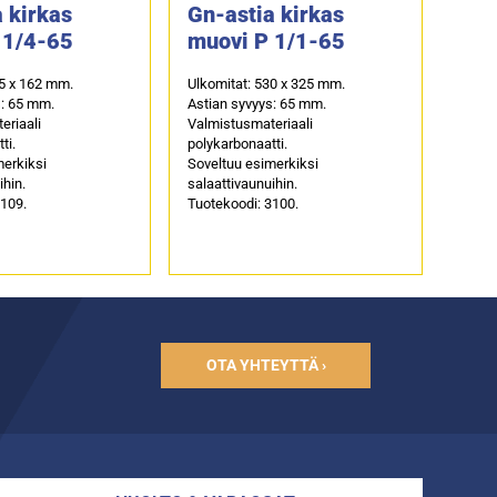
 kirkas
Gn-astia kirkas
 1/4-65
muovi P 1/1-65
65 x 162 mm.
Ulkomitat: 530 x 325 mm.
s: 65 mm.
Astian syvyys: 65 mm.
eriaali
Valmistusmateriaali
ti.
polykarbonaatti.
merkiksi
Soveltuu esimerkiksi
ihin.
salaattivaunuihin.
3109.
Tuotekoodi: 3100.
OTA YHTEYTTÄ ›