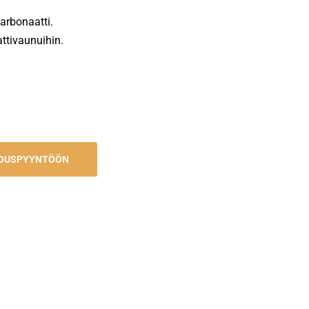
arbonaatti.
ttivaunuihin.
JOUSPYYNTÖÖN