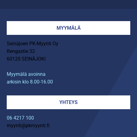
MYYMÄLÄ
Seinäjoen PK-Myynti Oy
Rengastie 32
60120 SEINÄJOKI
Myymälä avoinna
arkisin klo 8.00-16.00
YHTEYS
06 4217 100
myynti@pkmyynti.fi