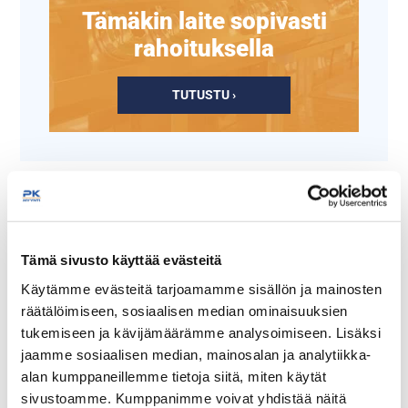
Tämäkin laite sopivasti
rahoituksella
TUTUSTU ›
Tämä sivusto käyttää evästeitä
Käytämme evästeitä tarjoamamme sisällön ja mainosten
räätälöimiseen, sosiaalisen median ominaisuuksien
tukemiseen ja kävijämäärämme analysoimiseen. Lisäksi
GN-Astia musta 1/2
GN-Astia musta 1/9-
jaamme sosiaalisen median, mainosalan ja analytiikka-
100mm
alan kumppaneillemme tietoja siitä, miten käytät
sivustoamme. Kumppanimme voivat yhdistää näitä
Materiaali polykarbonaatti
Materiaali polykarbonaatti