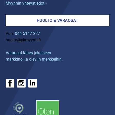
Myynnin yhteystiedot ›
HUOLTO & VARAOSAT
Puh.
044 5147 227
huolto@pkmyynti.fi
Varaosat lähes jokaiseen
markkinoilla oleviin merkkeihin.