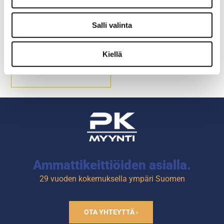
GN-Kansi musta
Salli valinta
Kiellä
Materiaali polykarbonaatti
Lämmönkestävyys: -40 ... +
99C
Ammattikeittiöiden asialla.
29 vuoden kokemuksella ympäri Suomen
OTA YHTEYTTÄ ›