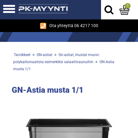
0
Ota yhteyttä 06 4217 100
»
»
Tarvikkeet
GN-astiat
Gn-astiat, mustat muovi-
»
polykarbonaatista esimerkiksi salaattivaunuihin
GN-Astia
musta 1/1
GN-Astia musta 1/1