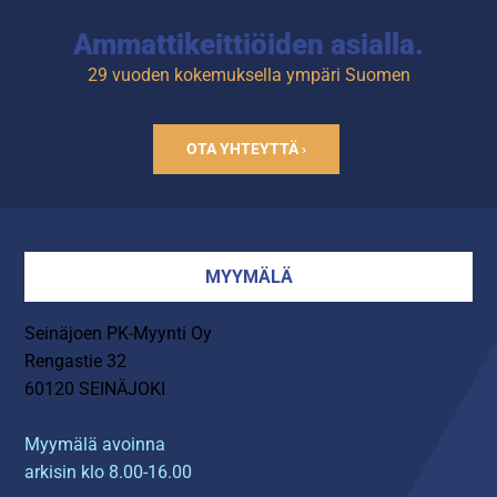
Ammattikeittiöiden asialla.
29 vuoden kokemuksella ympäri Suomen
OTA YHTEYTTÄ ›
MYYMÄLÄ
Seinäjoen PK-Myynti Oy
Rengastie 32
60120 SEINÄJOKI
Myymälä avoinna
arkisin klo 8.00-16.00