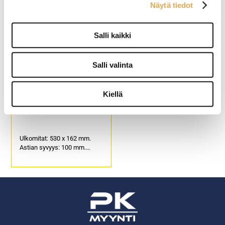
Näytä tiedot
Valmistusmateriaali
Astian syvyys: 150 mm.
polykarbonaatti.
Valmistusmateriaali
Tuotekoodi: 3116.
polykarbonaatti.
Soveltuu esimerkiksi
Salli kaikki
salaattivaunuihin.
Tuotekoodi: 3114.
Salli valinta
Kiellä
Gn-astia kirkas muovi P
2/4-100
Ulkomitat: 530 x 162 mm.
Astian syvyys: 100 mm.
Valmistusmateriaali
polykarbonaatti.
Soveltuu esimerkiksi
salaattivaunuihin.
Tuotekoodi: 4591.