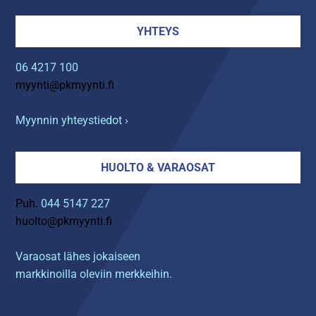
YHTEYS
06 4217 100
myynti@pkmyynti.fi
Myynnin yhteystiedot ›
HUOLTO & VARAOSAT
Puh.
044 5147 227
huolto@pkmyynti.fi
Varaosat lähes jokaiseen
markkinoilla oleviin merkkeihin.