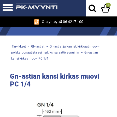
0
Ota yhteyttä 06 4217 100
»
»
Tarvikkeet
GN-astiat
Gn-astiat ja kannet, kirkkaat muovi-
»
polykarbonaatista esimerkiksi salaattivaunuihin
Gn-astian
kansi kirkas muovi PC 1/4
Gn-astian kansi kirkas muovi
PC 1/4