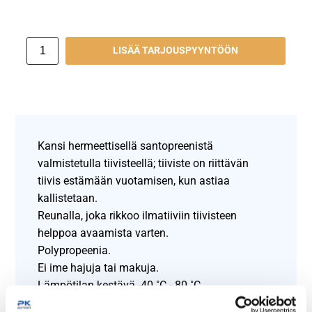
LISÄÄ TARJOUSPYYNTÖÖN
Kansi hermeettisellä santopreenistä
valmistetulla tiivisteellä; tiiviste on riittävän
tiivis estämään vuotamisen, kun astiaa
kallistetaan.
Reunalla, joka rikkoo ilmatiiviin tiivisteen
helppoa avaamista varten.
Polypropeenia.
Ei ime hajuja tai makuja.
Lämpötilan kestävä -40 ˚C - 80 ˚C.