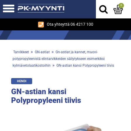
0
Ota yhteyttä 06 4217 100
»
»
Tarvikkeet
GN-astiat
Gn-astiat ja kannet, muovi-
polypropyleenistä elintarvikkeiden säilytykseen esimerkiksi
»
kylmävetolaatikostoihin
GN-astian kansi Polypropyleeni tiivis
HENDI
GN-astian kansi
Polypropyleeni tiivis