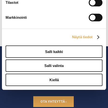
Tilastot
rahoituksella
TUTUSTU ›
Markkinointi
Näytä tiedot
Salli kaikki
Salli valinta
Ammattikeittiöiden asialla.
Kiellä
29 vuoden kokemuksella ympäri Suomen
OTA YHTEYTTÄ ›