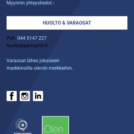
Myynnin yhteystiedot ›
HUOLTO & VARAOSAT
Puh.
044 5147 227
huolto@pkmyynti.fi
Varaosat lähes jokaiseen
markkinoilla oleviin merkkeihin.