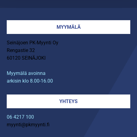
MYYMÄLÄ
Seinäjoen PK-Myynti Oy
Rengastie 32
60120 SEINÄJOKI
Myymälä avoinna
arkisin klo 8.00-16.00
YHTEYS
06 4217 100
myynti@pkmyynti.fi