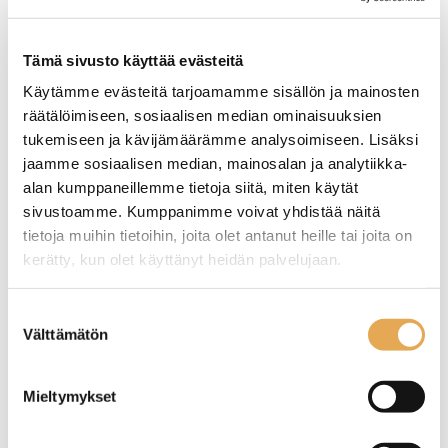
Näytä lisää tuotteita
Hendi -tuotteita
Tämä sivusto käyttää evästeitä
Käytämme evästeitä tarjoamamme sisällön ja mainosten
Gn-astiat ja kannet, muovi-polypropyleenistä
elintarvikkeiden säilytykseen esimerkiksi
räätälöimiseen, sosiaalisen median ominaisuuksien
kylmävetolaatikostoihin tuoteryhmästä
tukemiseen ja kävijämäärämme analysoimiseen. Lisäksi
jaamme sosiaalisen median, mainosalan ja analytiikka-
alan kumppaneillemme tietoja siitä, miten käytät
sivustoamme. Kumppanimme voivat yhdistää näitä
tietoja muihin tietoihin, joita olet antanut heille tai joita on
kerätty, kun olet käyttänyt heidän palvelujaan.
seinajoenpk-myynti.fi/tietosuoja/
Lisätietoja:
Suostumuksen
Välttämätön
valinta
Mieltymykset
Tämäkin laite sopivasti