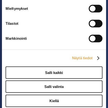
Mieltymykset
YHTEYS
Tilastot
06 4217 100
myynti@pkmyynti.fi
Markkinointi
Myynnin yhteystiedot ›
Näytä tiedot
HUOLTO & VARAOSAT
Puh.
044 5147 227
Salli kaikki
huolto@pkmyynti.fi
Salli valinta
Varaosat lähes jokaiseen
markkinoilla oleviin merkkeihin.
Kiellä