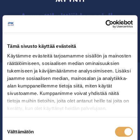
Ammattikeittiöiden asialla.
29 vuoden kokemuksella ympäri Suomen
Tämä sivusto käyttää evästeitä
OTA YHTEYTTÄ ›
Käytämme evästeitä tarjoamamme sisällön ja mainosten
räätälöimiseen, sosiaalisen median ominaisuuksien
tukemiseen ja kävijämäärämme analysoimiseen. Lisäksi
jaamme sosiaalisen median, mainosalan ja analytiikka-
MYYMÄLÄ
alan kumppaneillemme tietoja siitä, miten käytät
sivustoamme. Kumppanimme voivat yhdistää näitä
Seinäjoen PK-Myynti Oy
tietoja muihin tietoihin, joita olet antanut heille tai joita on
Rengastie 32
kerätty, kun olet käyttänyt heidän palvelujaan.
60120 SEINÄJOKI
seinajoenpk-myynti.fi/tietosuoja/
Lisätietoja:
Suostumuksen
Myymälä avoinna
Välttämätön
valinta
arkisin klo 8.00-16.00