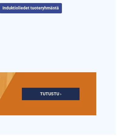
Induktioliedet tuoteryhmästä
TUTUSTU ›