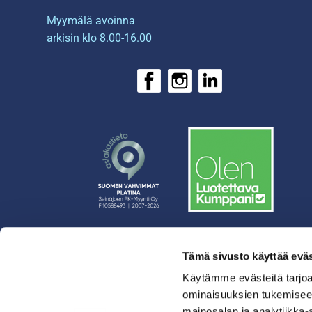
Myymälä avoinna
arkisin klo 8.00-16.00
Tämä sivusto käyttää eväs
› Rahoitus
› Asiakasratkaisut
Käytämme evästeitä tarjoa
ominaisuuksien tukemisee
› Huolto
mainosalan ja analytiikka-