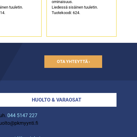
ominaisuus.
inen tuuletin.
Liedessä sisäinen tuuletin.
14.
Tuotekoodi: 624.
OTA YHTEYTTÄ ›
HUOLTO & VARAOSAT
uh.
044 5147 227
uolto@pkmyynti.fi