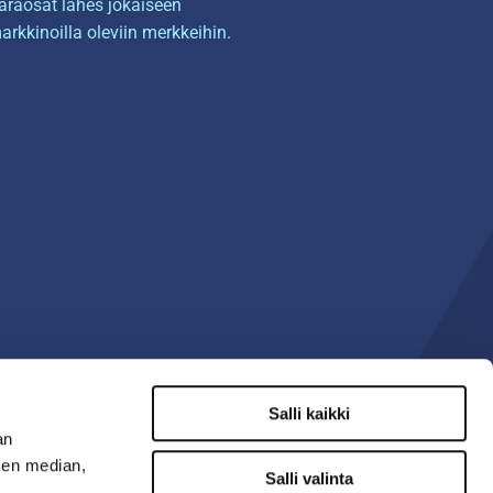
araosat lähes jokaiseen
arkkinoilla oleviin merkkeihin.
Salli kaikki
an
sen median,
Salli valinta