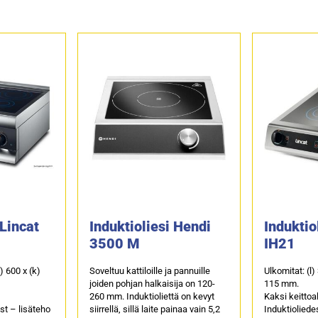
 Lincat
Induktioliesi Hendi
Induktio
3500 M
IH21
s) 600 x (k)
Soveltuu kattiloille ja pannuille
Ulkomitat: (l)
joiden pohjan halkaisija on 120-
115 mm.
260 mm. Induktioliettä on kevyt
Kaksi keittoal
st – lisäteho
siirrellä, sillä laite painaa vain 5,2
Induktioliede