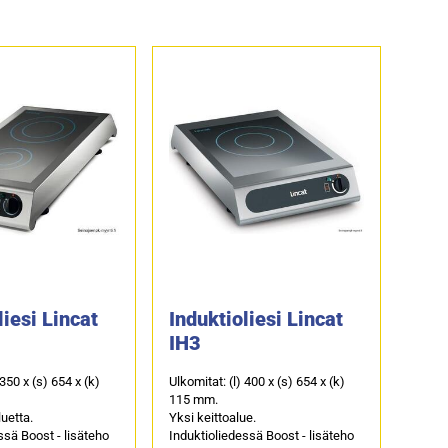
liesi Lincat
Induktioliesi Lincat
IH3
 350 x (s) 654 x (k)
Ulkomitat: (l) 400 x (s) 654 x (k)
115 mm.
uetta.
Yksi keittoalue.
ssä Boost - lisäteho
Induktioliedessä Boost - lisäteho