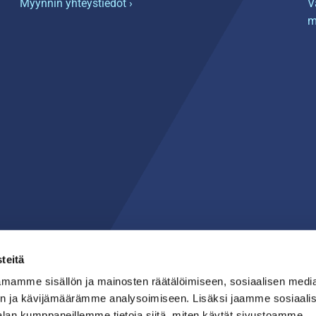
Myynnin yhteystiedot ›
V
m
teitä
mamme sisällön ja mainosten räätälöimiseen, sosiaalisen medi
n ja kävijämäärämme analysoimiseen. Lisäksi jaamme sosiaali
alan kumppaneillemme tietoja siitä, miten käytät sivustoamme.