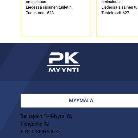
ominaisuus.
ominaisuus.
Liedessä sisäinen tuuletin.
Liedessä sisäinen tuu
Tuotekoodi: 628.
Tuotekoodi: 627.
MYYMÄLÄ
Seinäjoen PK-Myynti Oy
Rengastie 32
60120 SEINÄJOKI