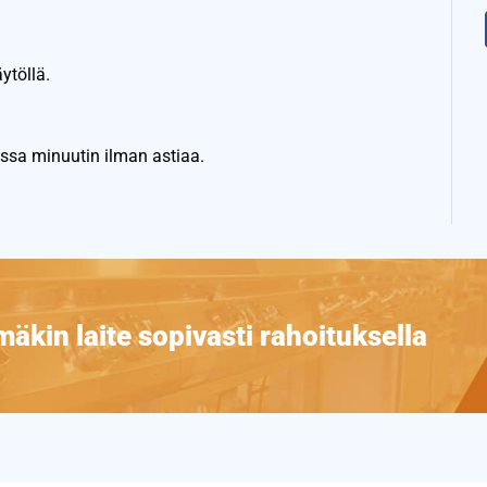
ytöllä.
ssa minuutin ilman astiaa.
äkin laite sopivasti rahoituksella