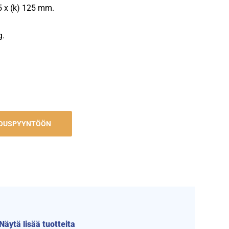
15 x (k) 125 mm.
g.
JOUSPYYNTÖÖN
Näytä lisää tuotteita