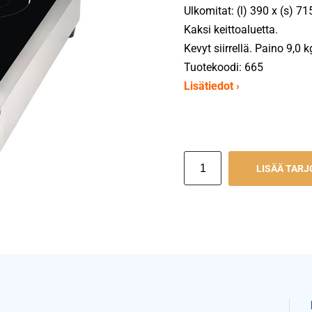
Ulkomitat: (l) 390 x (s) 7
Kaksi keittoaluetta.
Kevyt siirrellä. Paino 9,0 k
Tuotekoodi: 665
Lisätiedot ›
LISÄÄ TAR