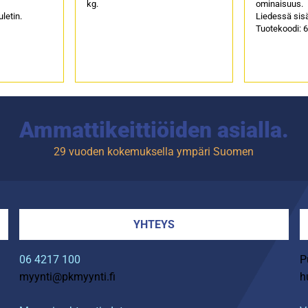
kg.
ominaisuus.
letin.
Liedessä sisä
Tuotekoodi: 6
Ammattikeittiöiden asialla.
29 vuoden kokemuksella ympäri Suomen
YHTEYS
06 4217 100
P
myynti@pkmyynti.fi
h