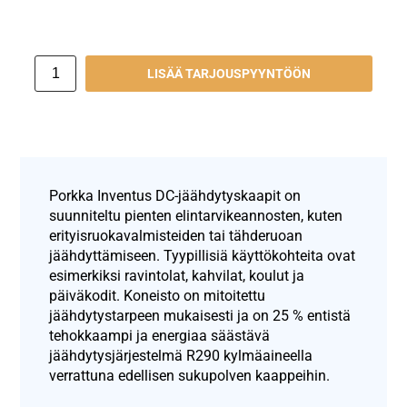
LISÄÄ TARJOUSPYYNTÖÖN
Porkka Inventus DC-jäähdytyskaapit on
suunniteltu pienten elintarvikeannosten, kuten
erityisruokavalmisteiden tai tähderuoan
jäähdyttämiseen. Tyypillisiä käyttökohteita ovat
esimerkiksi ravintolat, kahvilat, koulut ja
päiväkodit. Koneisto on mitoitettu
jäähdytystarpeen mukaisesti ja on 25 % entistä
tehokkaampi ja energiaa säästävä
jäähdytysjärjestelmä R290 kylmäaineella
verrattuna edellisen sukupolven kaappeihin.