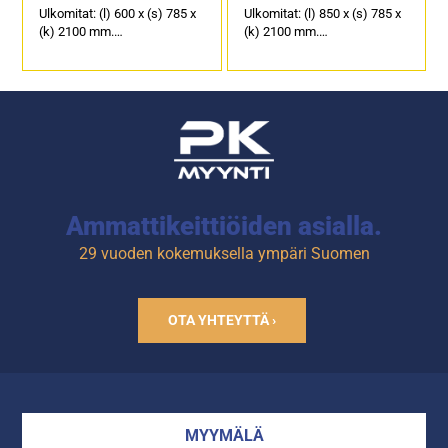
Ulkomitat: (l) 600 x (s) 785 x
Ulkomitat: (l) 850 x (s) 785 x
(k) 2100 mm.
(k) 2100 mm.
Sähköliitäntäteho: 0,74 kW /
Sähköliitäntäteho: 0,92 kW /
230 V
230 V
Jäähdytyskapasiteetti on alle
Jäähdytyskapasiteetti on alle
neljässä tunnissa
neljässä tunnissa
+60°C...+6°C, ruokamäärällä
+60°C...+6°C, ruokamäärällä
32-37 kg.
46-60 kg.
Ammattikeittiöiden asialla.
29 vuoden kokemuksella ympäri Suomen
OTA YHTEYTTÄ ›
MYYMÄLÄ