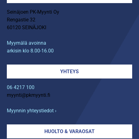
Seinäjoen PK-Myynti Oy
Rengastie 32
60120 SEINÄJOKI
Myymälä avoinna
arkisin klo 8.00-16.00
YHTEYS
06 4217 100
myynti@pkmyynti.fi
Myynnin yhteystiedot ›
HUOLTO & VARAOSAT