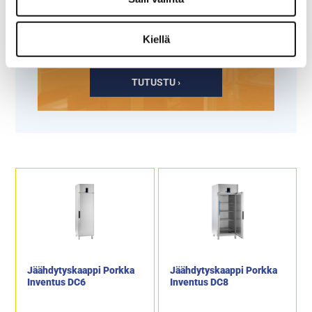
Tämäkin laite sopivasti
Kiellä
rahoituksella
TUTUSTU ›
Jäähdytyskaappi Porkka
Jäähdytyskaappi Porkka
Inventus DC6
Inventus DC8