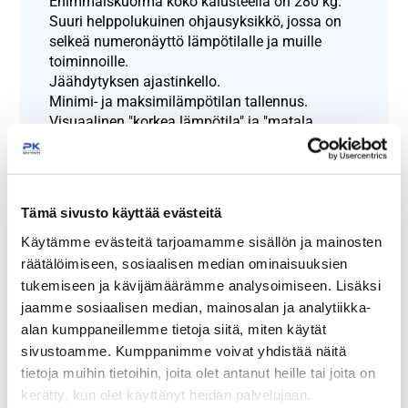
Enimmäiskuorma koko kalusteella on 280 kg.
Suuri helppolukuinen ohjausyksikkö, jossa on
selkeä numeronäyttö lämpötilalle ja muille
toiminnoille.
Jäähdytyksen ajastinkello.
Minimi- ja maksimilämpötilan tallennus.
Visuaalinen "korkea lämpötila" ja "matala
lämpötila" -hälytys.
Ovikytkin puhaltimen ohjaukselle ja ovi auki –
hälytykselle.
Visuaalinen hälytys rikkoutuneesta anturista.
Tämä sivusto käyttää evästeitä
Visuaalinen hälytys tukkeutuneesta
lauhduttimesta.
Käytämme evästeitä tarjoamamme sisällön ja mainosten
Muottiin valettu ympäristöystävällinen HFC-
räätälöimiseen, sosiaalisen median ominaisuuksien
vapaa polyuretaanieristys.
tukemiseen ja kävijämäärämme analysoimiseen. Lisäksi
Lukittava ovi, ilman työkaluja vaihdettava
jaamme sosiaalisen median, mainosalan ja analytiikka-
magneettitiiviste ja kestävät jousisaranat,
alan kumppaneillemme tietoja siitä, miten käytät
joiden ansiosta ovi pysyy auki 90 asteen
sivustoamme. Kumppanimme voivat yhdistää näitä
kulmassa.
tietoja muihin tietoihin, joita olet antanut heille tai joita on
Oven kätisyys on valittavissa tilausvaiheessa,
kerätty, kun olet käyttänyt heidän palvelujaan.
saranat oven oikeaan tai vasempaan reunaan.