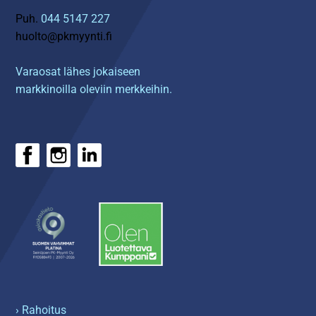
Puh.
044 5147 227
huolto@pkmyynti.fi
Varaosat lähes jokaiseen
markkinoilla oleviin merkkeihin.
› Rahoitus