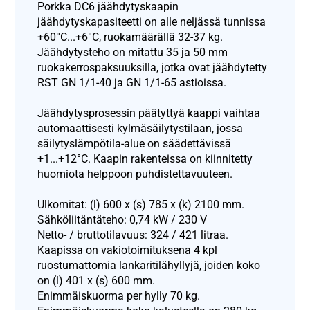
Porkka DC6 jäähdytyskaapin
jäähdytyskapasiteetti on alle neljässä tunnissa
+60°C...+6°C, ruokamäärällä 32-37 kg.
Jäähdytysteho on mitattu 35 ja 50 mm
ruokakerrospaksuuksilla, jotka ovat jäähdytetty
RST GN 1/1-40 ja GN 1/1-65 astioissa.
Jäähdytysprosessin päätyttyä kaappi vaihtaa
automaattisesti kylmäsäilytystilaan, jossa
säilytyslämpötila-alue on säädettävissä
+1...+12°C. Kaapin rakenteissa on kiinnitetty
huomiota helppoon puhdistettavuuteen.
Ulkomitat: (l) 600 x (s) 785 x (k) 2100 mm.
Sähköliitäntäteho: 0,74 kW / 230 V
Netto- / bruttotilavuus: 324 / 421 litraa.
Kaapissa on vakiotoimituksena 4 kpl
ruostumattomia lankaritilähyllyjä, joiden koko
on (l) 401 x (s) 600 mm.
Enimmäiskuorma per hylly 70 kg.