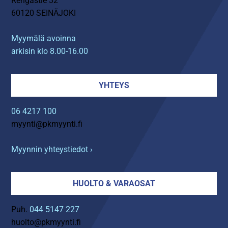
Rengastie 32
60120 SEINÄJOKI
Myymälä avoinna
arkisin klo 8.00-16.00
YHTEYS
06 4217 100
myynti@pkmyynti.fi
Myynnin yhteystiedot ›
HUOLTO & VARAOSAT
Puh.
044 5147 227
huolto@pkmyynti.fi