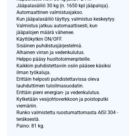
Jääpalasäiliö 30 kg (n. 1650 kpl jääpaloja).
Automaattinen valmistusjakso.
Kun jääpalasäiliö täyttyy, valmistus keskeytyy.
Valmistus jatkuu automaattisesti, kun
jääpalojen määrä vähenee.
Käyttökytkin ON/OFF.
Sisäinen puhdistusjärjestelmä.
Alhainen virran ja vedenkulutus.
Helppo pääsy huoltotoimenpiteille.
Kaikkiin puhdistettaviin osiin pääsee käsiksi
ilman työkaluja.
Erittäin helposti puhdistettavissa oleva
lauhduttimen tuloilmasuodatin.
Erittäin pieni energian- ja vedenkulutus.
Kytketään vesijohtoverkkoon ja poistoputki
viemäriin.
Runko valmistettu ruostumattomasta AISI 304 -
teräksestä.
Paino: 81 kg.