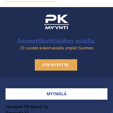
24 h.
Jääpalasäiliö 6,5 kg (n. 350
kpl jääpaloja).
Ammattikeittiöiden asialla.
29 vuoden kokemuksella ympäri Suomen
OTA YHTEYTTÄ ›
MYYMÄLÄ
Seinäjoen PK-Myynti Oy