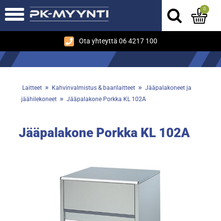
0
Ota yhteyttä 06 4217 100
»
»
Laitteet
Kahvinvalmistus & baarilaitteet
Jääpalakoneet ja
»
jäähilekoneet
Jääpalakone Porkka KL 102A
Jääpalakone Porkka KL 102A