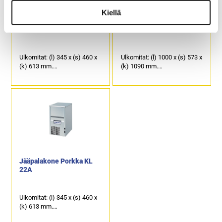
Tässä mallissa
Kiellä
lauhdutusilman sisääntulo
Jääpalakone Porkka KL
Jääpalakone Porkka KL
että ulospuhallus tapahtuu
18A
132A
edestä.
Ulkomitat: (l) 345 x (s) 460 x
Ulkomitat: (l) 1000 x (s) 573 x
(k) 613 mm.
(k) 1090 mm.
Kapasiteetti noin 18 kg jäitä /
Kapasiteetti noin 125 kg jäitä
24 h.
(n. 6940 kpl jääpaloja) / 24 h.
Jääpalasäiliö 6,5 kg (n. 350
Jääpalasäiliö 65 kg (n. 3610
kpl jääpaloja).
kpl jääpaloja).
Jääpalakone Porkka KL
22A
Ulkomitat: (l) 345 x (s) 460 x
(k) 613 mm.
Kapasiteetti noin 23 kg jäitä /