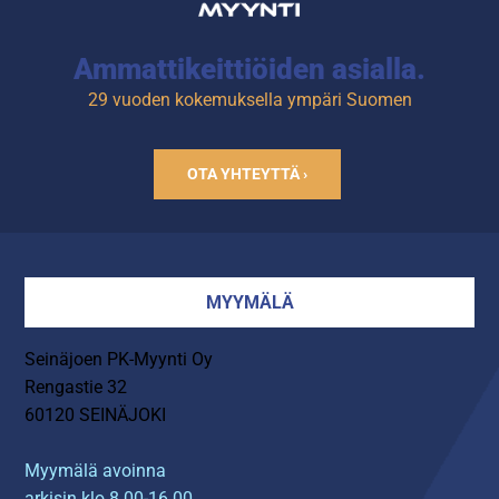
Ammattikeittiöiden asialla.
29 vuoden kokemuksella ympäri Suomen
OTA YHTEYTTÄ ›
MYYMÄLÄ
Seinäjoen PK-Myynti Oy
Rengastie 32
60120 SEINÄJOKI
Myymälä avoinna
arkisin klo 8.00-16.00