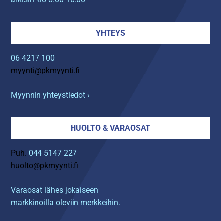
YHTEYS
06 4217 100
myynti@pkmyynti.fi
Myynnin yhteystiedot ›
HUOLTO & VARAOSAT
Puh.
044 5147 227
huolto@pkmyynti.fi
Varaosat lähes jokaiseen
markkinoilla oleviin merkkeihin.