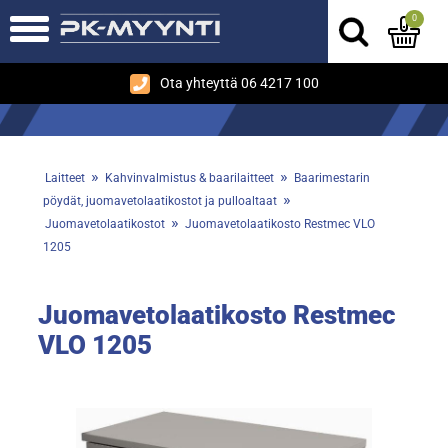
0
Ota yhteyttä 06 4217 100
»
»
Laitteet
Kahvinvalmistus & baarilaitteet
Baarimestarin
»
pöydät, juomavetolaatikostot ja pulloaltaat
»
Juomavetolaatikostot
Juomavetolaatikosto Restmec VLO
1205
Juomavetolaatikosto Restmec
VLO 1205