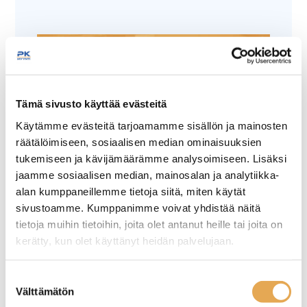
Tämä sivusto käyttää evästeitä
Käytämme evästeitä tarjoamamme sisällön ja mainosten
Tämäkin laite sopivasti
räätälöimiseen, sosiaalisen median ominaisuuksien
rahoituksella
tukemiseen ja kävijämäärämme analysoimiseen. Lisäksi
jaamme sosiaalisen median, mainosalan ja analytiikka-
alan kumppaneillemme tietoja siitä, miten käytät
TUTUSTU ›
sivustoamme. Kumppanimme voivat yhdistää näitä
tietoja muihin tietoihin, joita olet antanut heille tai joita on
kerätty, kun olet käyttänyt heidän palvelujaan.
seinajoenpk-myynti.fi/tietosuoja/
Lisätietoja:
Suostumuksen
Välttämätön
valinta