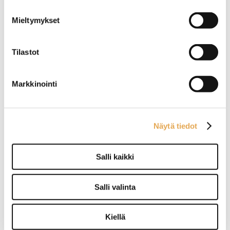
Mieltymykset
Tilastot
Juomavetolaatikosto
Juomavetolaatikosto
Restmec VLO 803
Porkka CL-D-2-CDE-2
Markkinointi
Ulkomitat: (l) 800 x (s) 650 x
Ulkomitat: (l) 1260 x (s) 650 x
(k) 900 mm.
(k) 900 mm.
Sähköteho: 0,4 kW / 230 V.
Sähköteho: 0,25 kW / 230 V.
Kalusteen päällä on
Kalusteen päällä on
Näytä tiedot
ruostumattomasta
ruostumattomasta
teräksestä oleva
teräksestä oleva
työskentelytaso.
työpöytätaso.
Salli kaikki
3 kpl juomakoreille
5 kpl juomakoreille
mitoitettua vetolaatikkoa.
mitoitettua laatikkoa.
Salli valinta
Juomavetolaatikosto
Juomavetolaatikosto
Restmec VLO 24011
Restmec VLO 1205
Kiellä