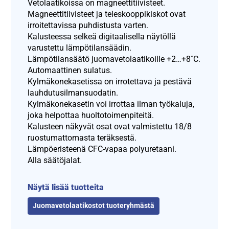
Vetolaatikoissa on magneettitiivisteet.
Magneettitiivisteet ja teleskooppikiskot ovat
irroitettavissa puhdistusta varten.
Kalusteessa selkeä digitaalisella näytöllä
varustettu lämpötilansäädin.
Lämpötilansäätö juomavetolaatikoille +2…+8˚C.
Automaattinen sulatus.
Kylmäkonekasetissa on irrotettava ja pestävä
lauhdutusilmansuodatin.
Kylmäkonekasetin voi irrottaa ilman työkaluja,
joka helpottaa huoltotoimenpiteitä.
Kalusteen näkyvät osat ovat valmistettu 18/8
ruostumattomasta teräksestä.
Lämpöeristeenä CFC-vapaa polyuretaani.
Alla säätöjalat.
Näytä lisää tuotteita
Juomavetolaatikostot tuoteryhmästä