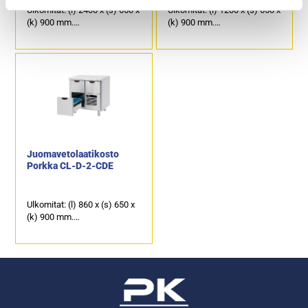
Ulkomitat: (l) 2400 x (s) 650 x
Ulkomitat: (l) 1200 x (s) 650 x
(k) 900 mm.
(k) 900 mm.
Sähköteho: 0,6 kW / 230 V.
Sähköteho: 0,4 kW / 230 V.
Kalusteen päällä on
Kalusteen päällä on
ruostumattomasta
ruostumattomasta
teräksestä oleva
teräksestä oleva
työskentelytaso.
työskentelytaso.
10 kpl juomakoreille
5 kpl juomakoreille
mitoitettua vetolaatikkoa ja
mitoitettua vetolaatikkoa.
kylmäkoneen päällä oleva 1
kpl vetolaatikko esimerkiksi
tölkeille.
Juomavetolaatikosto
Porkka CL-D-2-CDE
Ulkomitat: (l) 860 x (s) 650 x
(k) 900 mm.
Sähköteho: 0,25 kW / 230 V.
Kalusteen päällä on
ruostumattomasta
teräksestä oleva
työpöytätaso.
3 kpl juomakoreille
mitoitettua laatikkoa.