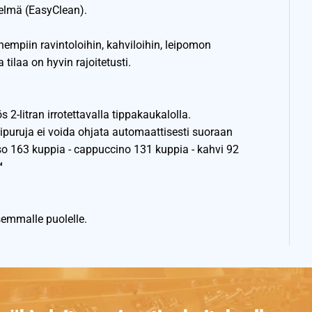
elmä (EasyClean).
empiin ravintoloihin, kahviloihin, leipomon
tilaa on hyvin rajoitetusti.
2-litran irrotettavalla tippakaukalolla.
vipuruja ei voida ohjata automaattisesti suoraan
sso 163 kuppia - cappuccino 131 kuppia - kahvi 92
™
emmalle puolelle.