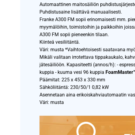
Automaattinen maitosäiliön puhdistusjärjest
Puhdistusaine lisättävä manuaalisesti.
Franke A300 FM sopii erinomaisesti mm. pien
myymälöihin, toimistoihin ja paikkoihin joissa 
A300 FM sopii pieneenkin tilaan.
Kiinteä vesiliitäntä.
Väri: musta *Vaihtoehtoisesti saatavana myös 
Mikäli valitaan irrotettava tippakaukalo, kah
jätesäiliöön. Kapasiteetti (annos/h): - espre
kuppia - kuuma vesi 96 kuppia
FoamMaster
Päämitat: 225 x 453 x 330 mm
Sähköliitäntä: 230/50/1 0,82 kW
Asennetaan aina erikoiskahviautomaatin vas
Väri: musta