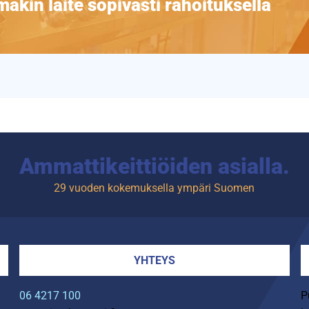
äkin laite sopivasti rahoituksella
Ammattikeittiöiden asialla.
29 vuoden kokemuksella ympäri Suomen
YHTEYS
06 4217 100
P