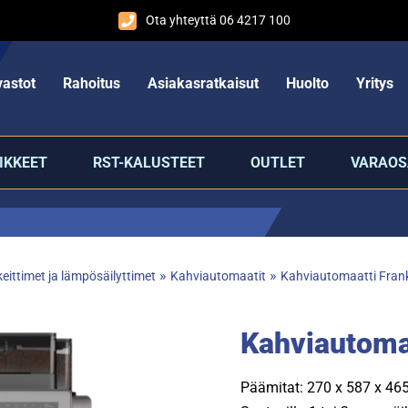
Ota yhteyttä 06 4217 100
astot
Rahoitus
Asiakasratkaisut
Huolto
Yritys
IKKEET
RST-KALUSTEET
OUTLET
VARAOS
»
»
eittimet ja lämpösäilyttimet
Kahviautomaatit
Kahviautomaatti Fran
Kahviautoma
Päämitat: 270 x 587 x 4