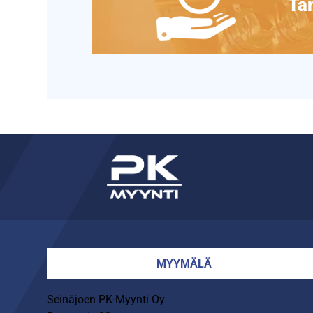
Täm
MYYMÄLÄ
Seinäjoen PK-Myynti Oy