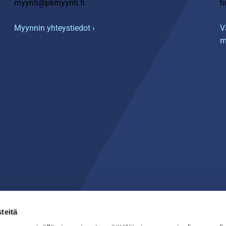
myynti@pkmyynti.fi
h
Myynnin yhteystiedot ›
V
m
teitä