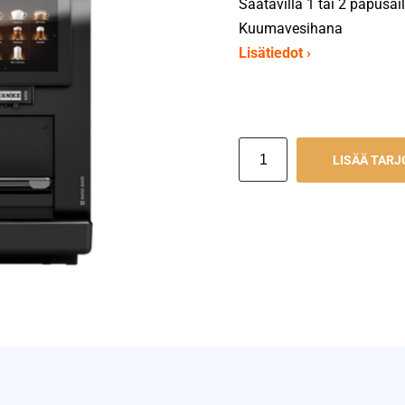
Saatavilla 1 tai 2 papusäil
Kuumavesihana
Lisätiedot ›
LISÄÄ TAR