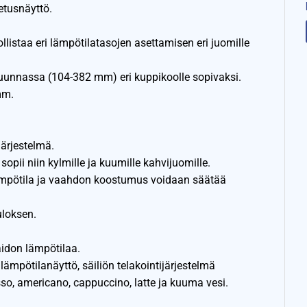
etusnäyttö.
listaa eri lämpötilatasojen asettamisen eri juomille
unnassa (104-382 mm) eri kuppikoolle sopivaksi.
mm.
ärjestelmä.
ii niin kylmille ja kuumille kahvijuomille.
mpötila ja vaahdon koostumus voidaan säätää
uloksen.
aidon lämpötilaa.
lämpötilanäyttö, säiliön telakointijärjestelmä
so, americano, cappuccino, latte ja kuuma vesi.