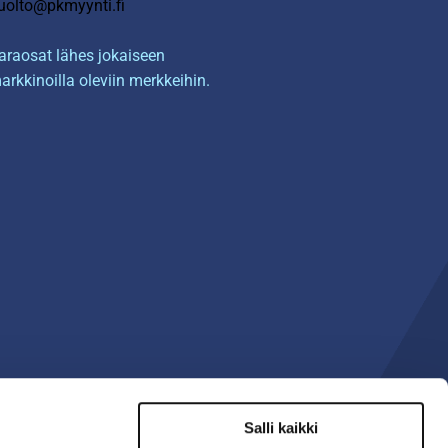
uolto@pkmyynti.fi
araosat lähes jokaiseen
arkkinoilla oleviin merkkeihin.
Salli kaikki