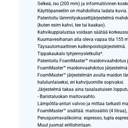
Selkeä, iso (200 mm) ja informatiivinen kosk
Käyttöpaneeliin on mahdollista ladata kuvia.
Patentoitu lämmityskasettijärjestelmä mahdol
(kuten esim kahvi, tee tai kaakao).
Kahvikuppialustaa voidaan säätää korkeussu
Kuumavesihanan alla oleva vapaa tila 155 
Täysautomaattinen kalkinpoistojärjestelmä.
Tippakaukalo tyhjennysletkulla*.
Patentoitu FoamMaster™ maidonvaahdotus j
FoamMaster™ maidonvaahdotus järjestelmä sop
FoamMaster™ järjestelmän avulla maidon lä
halutunlaiseksi, eri kahvijuomille sopivaksi.
Järjestelmä takaa aina tasalaatuisen lopput
- Baristaluokan maitovaahto.
Lämpötila-anturi valvoo ja mittaa tarkasti m
FoamMaster™ sisältää: maitosäiliö (4 litraa), 
Perusjuomavalikoima: espresso, tupla espres
Muut juomat erillishintaan.