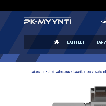
Kuv
LAITTEET
TARV
»
»
Laitteet
Kahvinvalmistus & baarilaitteet
Kahvink