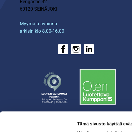
Rengastie 32
60120 SEINÄJOKI
Myymälä avoinna
arkisin klo 8.00-16.00
Tämä sivusto käyttää eväs
› Rahoitus