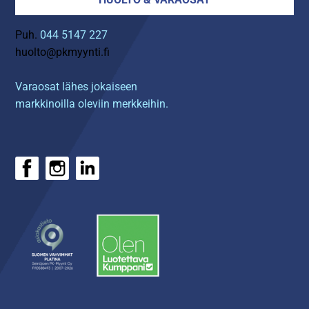
Puh.
044 5147 227
huolto@pkmyynti.fi
Varaosat lähes jokaiseen
markkinoilla oleviin merkkeihin.