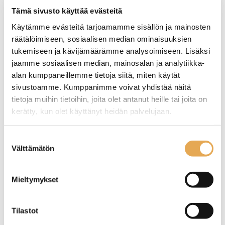
GIGA X8 tarjoaa JURAlle mahdollisuuden
Tämä sivusto käyttää evästeitä
näyttää sveitsiläistä innovaatiota ja
Käytämme evästeitä tarjoamamme sisällön ja mainosten
ammattimaisuutta pienimmissäkin
räätälöimiseen, sosiaalisen median ominaisuuksien
yksityiskohdissa. Siellä missä yritys tilaa jopa
tukemiseen ja kävijämäärämme analysoimiseen. Lisäksi
200 kupillisen valmistuskapasiteetin, kone tekee
jaamme sosiaalisen median, mainosalan ja analytiikka-
käyttäjiin vaikutuksen laadullaan,
alan kumppaneillemme tietoja siitä, miten käytät
toiminnallisuudellaan sekä
sivustoamme. Kumppanimme voivat yhdistää näitä
toimintavarmuudellaan. Kun tähän yhdistetään
tietoja muihin tietoihin, joita olet antanut heille tai joita on
huippuluokan suorituskyky joka suhteessa,
kerätty, kun olet käyttänyt heidän palvelujaan.
tuloksena on korkean teknologian
automaattinen kahvikone, joka on
seinajoenpk-myynti.fi/tietosuoja/
Lisätietoja:
Suostumuksen
ihanteellisesti räätälöitävissä toimistojen,
Välttämätön
valinta
seminaarien, catering-alan sekä Coffee to Go-
ratkaisujen tarpeiden mukaan.
Mieltymykset
Näytä lisää tuotteita
Tilastot
Jura -tuotteita