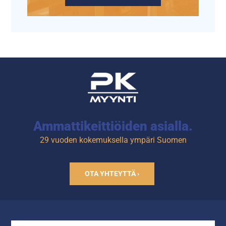
Ammattikeittiöiden asialla.
29 vuoden kokemuksella ympäri Suomen
OTA YHTEYTTÄ ›