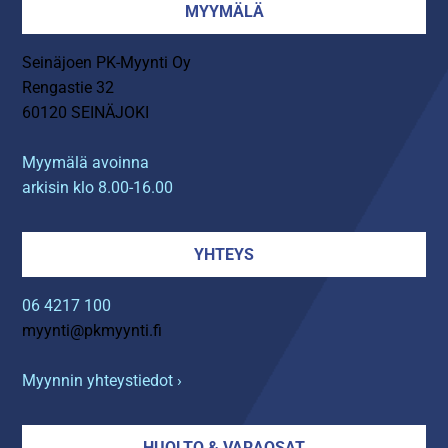
MYYMÄLÄ
Seinäjoen PK-Myynti Oy
Rengastie 32
60120 SEINÄJOKI
Myymälä avoinna
arkisin klo 8.00-16.00
YHTEYS
06 4217 100
myynti@pkmyynti.fi
Myynnin yhteystiedot ›
HUOLTO & VARAOSAT