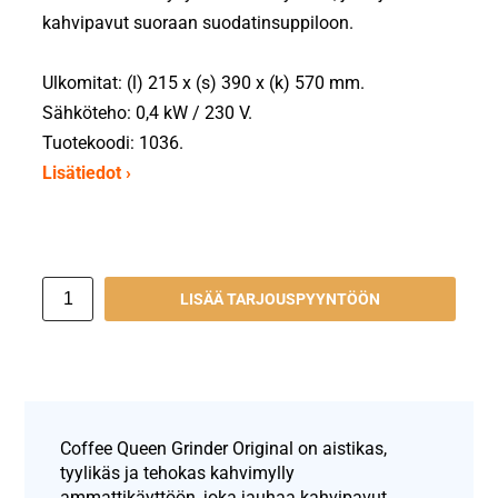
kahvipavut suoraan suodatinsuppiloon.
Ulkomitat: (l) 215 x (s) 390 x (k) 570 mm.
Sähköteho: 0,4 kW / 230 V.
Tuotekoodi: 1036.
Lisätiedot ›
LISÄÄ TARJOUSPYYNTÖÖN
Coffee Queen Grinder Original on aistikas,
tyylikäs ja tehokas kahvimylly
ammattikäyttöön, joka jauhaa kahvipavut