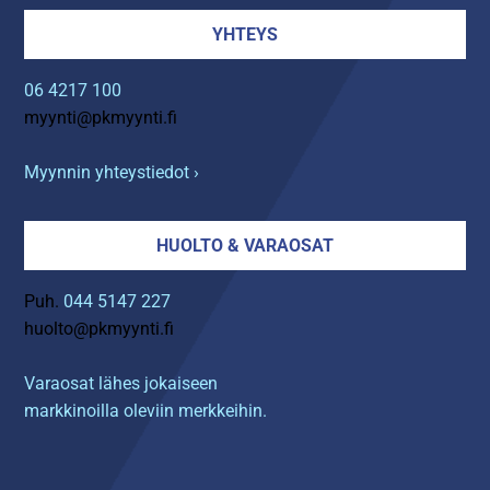
YHTEYS
06 4217 100
myynti@pkmyynti.fi
Myynnin yhteystiedot ›
HUOLTO & VARAOSAT
Puh.
044 5147 227
huolto@pkmyynti.fi
Varaosat lähes jokaiseen
markkinoilla oleviin merkkeihin.