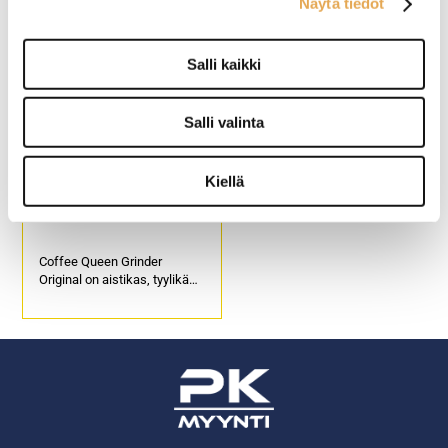
Näytä tiedot
Salli kaikki
Salli valinta
Kiellä
Kahvimylly Coffee Queen
Grinder Original
Coffee Queen Grinder
Original on aistikas, tyylikäs
ja tehokas kahvimylly
ammattikäyttöön, joka
jauhaa kahvipavut suoraan
suodatinsuppiloon.
Ulkomitat: (l) 215 x (s) 390 x
(k) 570 mm.
Sähköteho: 0,4 kW / 230 V.
Tuotekoodi: 1036.