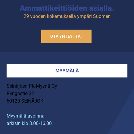
Ammattikeittiöiden asialla.
29 vuoden kokemuksella ympäri Suomen
OTA YHTEYTTÄ ›
MYYMÄLÄ
Seinäjoen PK-Myynti Oy
Rengastie 32
60120 SEINÄJOKI
Myymälä avoinna
arkisin klo 8.00-16.00