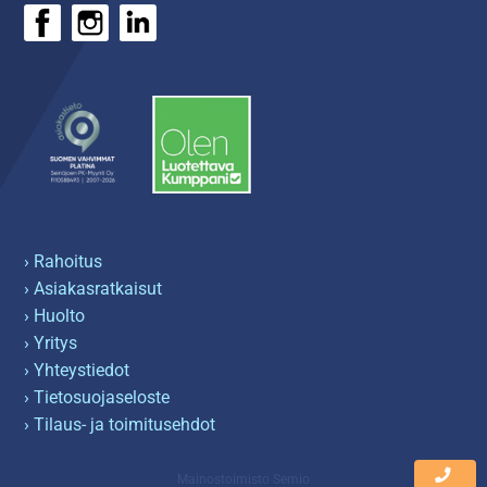
› Rahoitus
› Asiakasratkaisut
› Huolto
› Yritys
› Yhteystiedot
› Tietosuojaseloste
› Tilaus- ja toimitusehdot
Mainostoimisto Semio