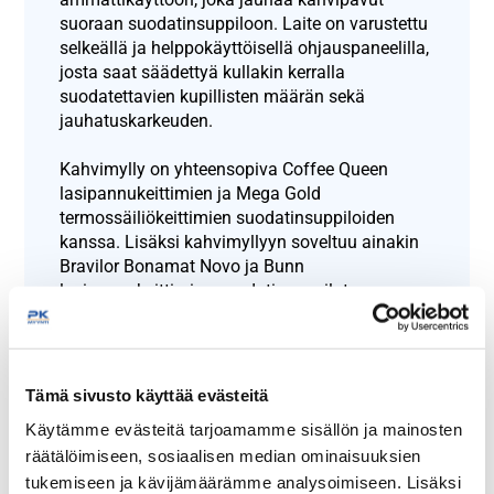
suoraan suodatinsuppiloon. Laite on varustettu
selkeällä ja helppokäyttöisellä ohjauspaneelilla,
josta saat säädettyä kullakin kerralla
suodatettavien kupillisten määrän sekä
jauhatuskarkeuden.
Kahvimylly on yhteensopiva Coffee Queen
lasipannukeittimien ja Mega Gold
termossäiliökeittimien suodatinsuppiloiden
kanssa. Lisäksi kahvimyllyyn soveltuu ainakin
Bravilor Bonamat Novo ja Bunn
lasipannukeittimien suodatinsuppilot.
Ulkomitat: (l) 215 x (s) 390 x (k) 570 mm.
Sähköteho: 0,4 kW / 230 V.
Kahvimylly toimitetaan ilman suodatinsuppiloa.
Tämä sivusto käyttää evästeitä
Runkorakenne hiottu ruostumaton teräs.
Käytämme evästeitä tarjoamamme sisällön ja mainosten
Tuotekoodi: 1036.
räätälöimiseen, sosiaalisen median ominaisuuksien
tukemiseen ja kävijämäärämme analysoimiseen. Lisäksi