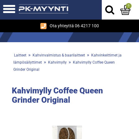
0
Ota yhteyttä 06 4217 100
»
»
Laitteet
Kahvinvalmistus & baarilaitteet
Kahvinkeittimet ja
»
»
lämpösäilyttimet
Kahvimylly
Kahvimylly Coffee Queen
Grinder Original
Kahvimylly Coffee Queen
Grinder Original