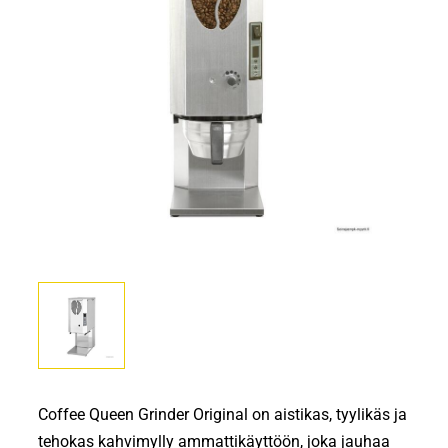
Coffee Queen Grinder Original on aistikas, tyylikäs ja
tehokas kahvimylly ammattikäyttöön, joka jauhaa