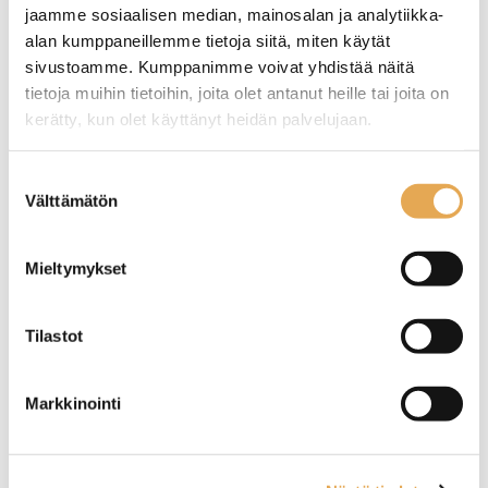
Näytä lisää tuotteita
jaamme sosiaalisen median, mainosalan ja analytiikka-
Kahvimylly tuoteryhmästä
alan kumppaneillemme tietoja siitä, miten käytät
sivustoamme. Kumppanimme voivat yhdistää näitä
tietoja muihin tietoihin, joita olet antanut heille tai joita on
kerätty, kun olet käyttänyt heidän palvelujaan.
seinajoenpk-myynti.fi/tietosuoja/
Lisätietoja:
Suostumuksen
Välttämätön
valinta
Mieltymykset
Tämäkin laite sopivasti
Tilastot
rahoituksella
TUTUSTU ›
Markkinointi