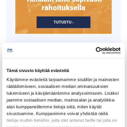
rahoituksella
TUTUSTU ›
Tämä sivusto käyttää evästeitä
Käytämme evästeitä tarjoamamme sisällön ja mainosten
räätälöimiseen, sosiaalisen median ominaisuuksien
tukemiseen ja kävijämäärämme analysoimiseen. Lisäksi
Reikäkauha 5x5mm
Kauha 237 ml,
jaamme sosiaalisen median, mainosalan ja analytiikka-
reiällä
ruostumatonta terästä
alan kumppaneillemme tietoja siitä, miten käytät
sivustoamme. Kumppanimme voivat yhdistää näitä
Materiaali teräs
tietoja muihin tietoihin, joita olet antanut heille tai joita on
Astianpesukone kestävä
kerätty, kun olet käyttänyt heidän palvelujaan.