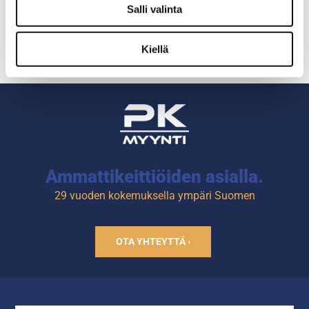
Salli valinta
Kiellä
Ammattikeittiöiden asialla.
29 vuoden kokemuksella ympäri Suomen
OTA YHTEYTTÄ ›