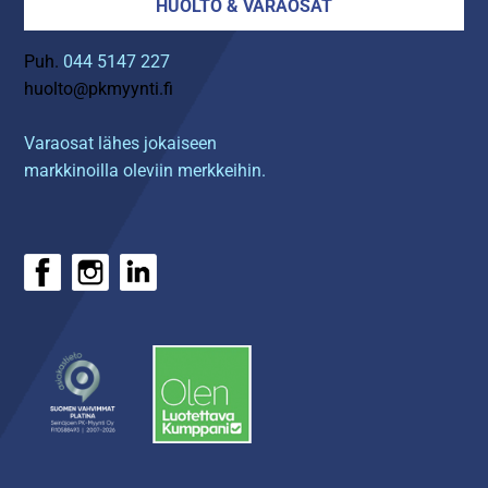
HUOLTO & VARAOSAT
Puh.
044 5147 227
huolto@pkmyynti.fi
Varaosat lähes jokaiseen
markkinoilla oleviin merkkeihin.