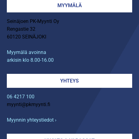
MYYMÄLÄ
Seinäjoen PK-Myynti Oy
Rengastie 32
60120 SEINÄJOKI
Myymälä avoinna
arkisin klo 8.00-16.00
YHTEYS
06 4217 100
myynti@pkmyynti.fi
Myynnin yhteystiedot ›