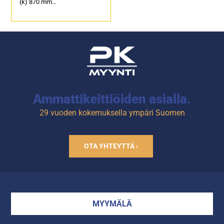
(k) 870 mm
Kapasiteetti n. 25 kg, vartaan
pituus 580 mm.
2 lämpövyöhykettä.
Tuotekoodi: 801.
Ammattikeittiöiden asialla.
29 vuoden kokemuksella ympäri Suomen
OTA YHTEYTTÄ ›
MYYMÄLÄ