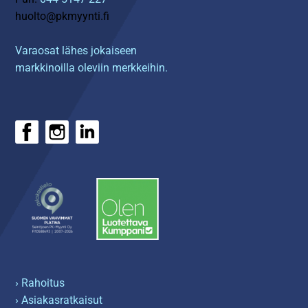
huolto@pkmyynti.fi
Varaosat lähes jokaiseen
markkinoilla oleviin merkkeihin.
› Rahoitus
› Asiakasratkaisut