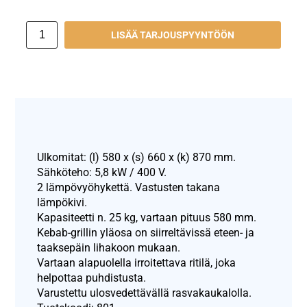
LISÄÄ TARJOUSPYYNTÖÖN
Ulkomitat: (l) 580 x (s) 660 x (k) 870 mm.
Sähköteho: 5,8 kW / 400 V.
2 lämpövyöhykettä. Vastusten takana
lämpökivi.
Kapasiteetti n. 25 kg, vartaan pituus 580 mm.
Kebab-grillin yläosa on siirreltävissä eteen- ja
taaksepäin lihakoon mukaan.
Vartaan alapuolella irroitettava ritilä, joka
helpottaa puhdistusta.
Varustettu ulosvedettävällä rasvakaukalolla.