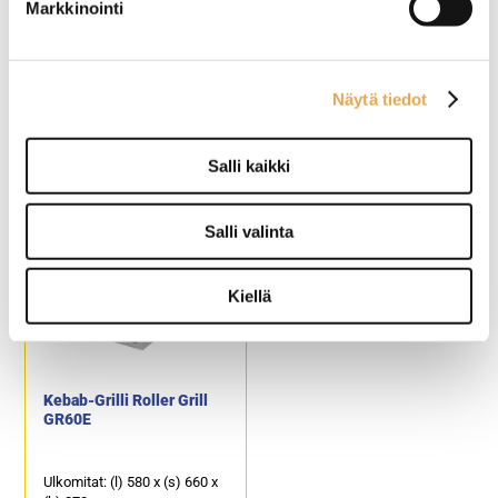
Markkinointi
Sahalaitainen kebab-
Kebab-leikkuri Zeybek
Näytä tiedot
leikkurin terä Zeybek,
halkaisija 90 mm
Salli kaikki
Tuotekoodi: KL522.
Käsiosan mitat: 210 x 115 x
110 mm.
Sähköliitäntä: 230 V.
Kapasiteetti: 70 kg / vrk.
Salli valinta
Suoravetomoottori. Noin
3000 kierrosta / min.
Tuotteet: 800.
Kiellä
Kebab-Grilli Roller Grill
GR60E
Ulkomitat: (l) 580 x (s) 660 x