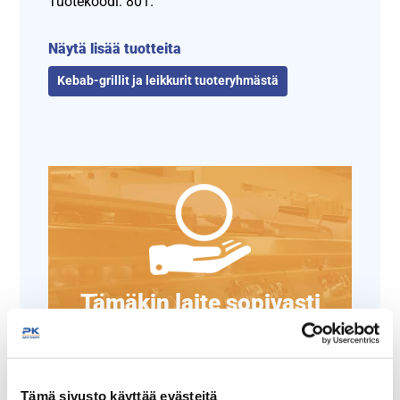
Tuotekoodi: 801.
Näytä lisää tuotteita
Kebab-grillit ja leikkurit tuoteryhmästä
Tämäkin laite sopivasti
rahoituksella
TUTUSTU ›
Tämä sivusto käyttää evästeitä