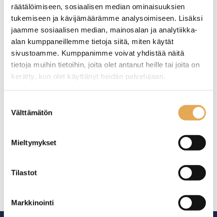
räätälöimiseen, sosiaalisen median ominaisuuksien
tukemiseen ja kävijämäärämme analysoimiseen. Lisäksi
jaamme sosiaalisen median, mainosalan ja analytiikka-
alan kumppaneillemme tietoja siitä, miten käytät
sivustoamme. Kumppanimme voivat yhdistää näitä
tietoja muihin tietoihin, joita olet antanut heille tai joita on
kerätty, kun olet käyttänyt heidän palvelujaan.
seinajoenpk-myynti.fi/tietosuoja/
Lisätietoja:
Suostumuksen
Tämäkin laite sopivasti
Välttämätön
valinta
rahoituksella
Mieltymykset
TUTUSTU ›
Tilastot
Markkinointi