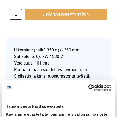
LISÄÄ TARJOUSPYYNTÖÖN
Ulkomitat: (halk.) 350 x (k) 360 mm.
Sähköteho: 0,6 kW / 230 V.
Vetoisuus: 10 litraa.
Portaattomasti säädettävä termostaatti.
Sisäastia ja kansi ruostumatonta terästä.
Saranoitu kansi, kannessa kauhalovi.
Helposti puhdistettava ulkopinta.
Näytä lisää tuotteita
Tämä sivusto käyttää evästeitä
Outlet tuoteryhmästä
Käytämme evästeitä tarjoamamme sisällön ja mainosten