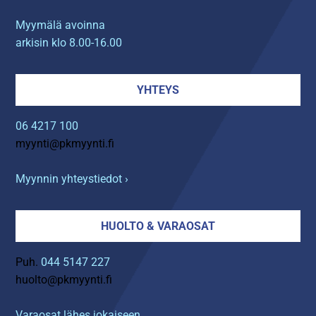
Myymälä avoinna
arkisin klo 8.00-16.00
YHTEYS
06 4217 100
myynti@pkmyynti.fi
Myynnin yhteystiedot ›
HUOLTO & VARAOSAT
Puh.
044 5147 227
huolto@pkmyynti.fi
Varaosat lähes jokaiseen