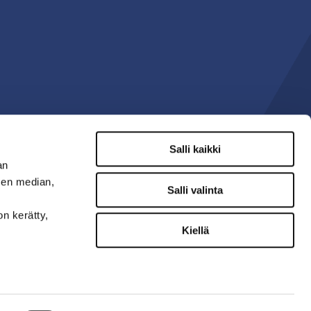
Salli kaikki
an
sen median,
Salli valinta
on kerätty,
Kiellä