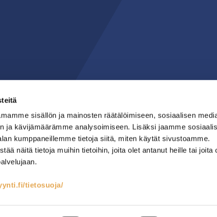
teitä
mamme sisällön ja mainosten räätälöimiseen, sosiaalisen medi
n ja kävijämäärämme analysoimiseen. Lisäksi jaamme sosiaali
alan kumppaneillemme tietoja siitä, miten käytät sivustoamme.
näitä tietoja muihin tietoihin, joita olet antanut heille tai joita 
palvelujaan.
nti.fi/tietosuoja/
teet
Kylmäsäilytys
Lämmin keittiö
RST-kalusteet