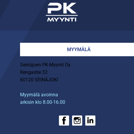
MYYMÄLÄ
Seinäjoen PK-Myynti Oy
Rengastie 32
60120 SEINÄJOKI
Myymälä avoinna
arkisin klo 8.00-16.00