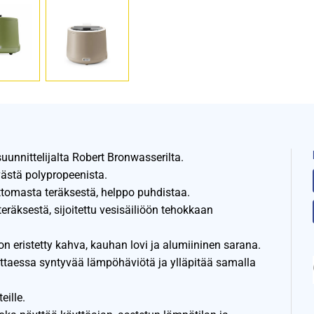
suunnittelijalta Robert Bronwasserilta.
ästä polypropeenista.
attomasta teräksestä, helppo puhdistaa.
äksestä, sijoitettu vesisäiliöön tehokkaan
 on eristetty kahva, kauhan lovi ja alumiininen sarana.
taessa syntyvää lämpöhäviötä ja ylläpitää samalla
eille.