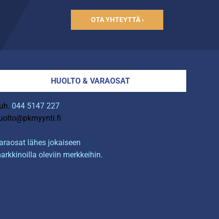
OTA YHTEYTTÄ ›
HUOLTO & VARAOSAT
uh.
044 5147 227
uolto@pkmyynti.fi
araosat lähes jokaiseen
arkkinoilla oleviin merkkeihin.