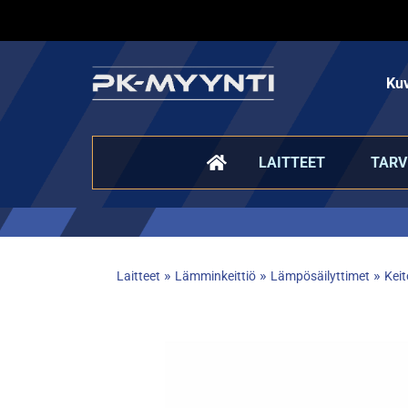
Kuv
LAITTEET
TARV
»
»
»
Laitteet
Lämminkeittiö
Lämpösäilyttimet
Keit