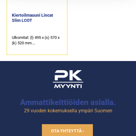
Kiertoilmauuni Lincat
Slim LCOT
Ulkomitat: (l) 495 x (s) 570 x
(k) 520 mm.
Sähköteho: 2,5 kW / 230 V.
Kapasiteetti: 4 x GN-astia
2/3.
Vakiovarusteena mukana 2
kpl uuniritilöitä.
Tuotekoodi:
Ammattikeittiöiden asialla.
29 vuoden kokemuksella ympäri Suomen
OTA YHTEYTTÄ ›