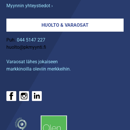
Myynnin yhteystiedot ›
HUOLTO & VARAOSAT
Puh.
044 5147 227
huolto@pkmyynti.fi
Varaosat lähes jokaiseen
markkinoilla oleviin merkkeihin.