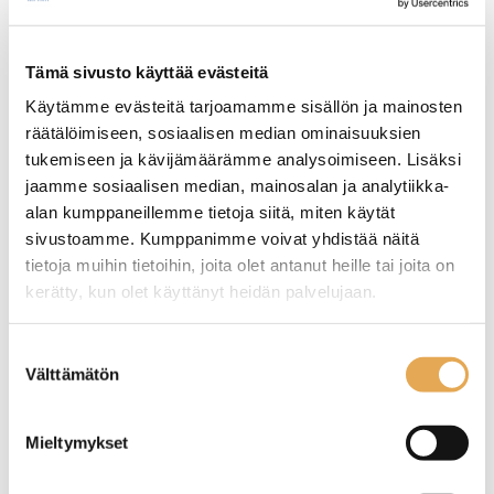
Tämäkin laite sopivasti
rahoituksella
Tämä sivusto käyttää evästeitä
Käytämme evästeitä tarjoamamme sisällön ja mainosten
TUTUSTU ›
räätälöimiseen, sosiaalisen median ominaisuuksien
tukemiseen ja kävijämäärämme analysoimiseen. Lisäksi
jaamme sosiaalisen median, mainosalan ja analytiikka-
alan kumppaneillemme tietoja siitä, miten käytät
sivustoamme. Kumppanimme voivat yhdistää näitä
tietoja muihin tietoihin, joita olet antanut heille tai joita on
kerätty, kun olet käyttänyt heidän palvelujaan.
seinajoenpk-myynti.fi/tietosuoja/
Lisätietoja:
Suostumuksen
Välttämätön
valinta
Kiertoilmauuni Hendi
Kiertoilmauuni Lincat
H100
V6/FD
Mieltymykset