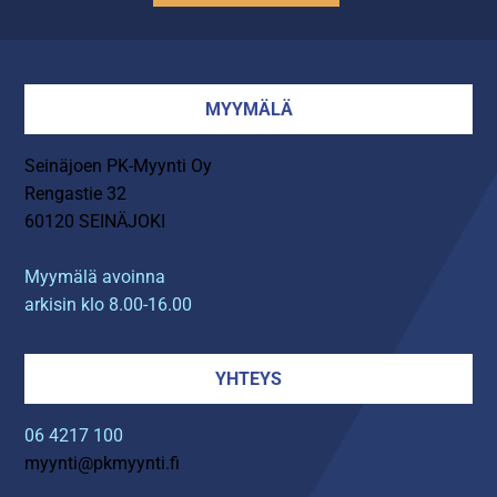
MYYMÄLÄ
Seinäjoen PK-Myynti Oy
Rengastie 32
60120 SEINÄJOKI
Myymälä avoinna
arkisin klo 8.00-16.00
YHTEYS
06 4217 100
myynti@pkmyynti.fi