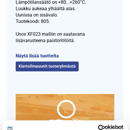
Lämpötilansäätö on +80...+260°C.
Luukku aukeaa ylhäältä alas.
Uunissa on sisävalo.
Tuotekoodi: 805.
Unox XF023 malliin on saatavana
lisävarusteena paistoritilöitä.
Näytä lisää tuotteita
Kiertoilmauunit tuoteryhmästä