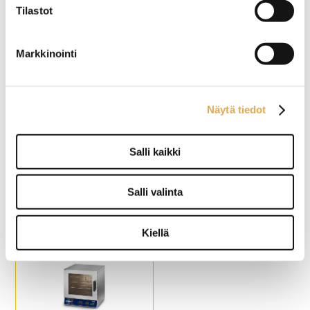
Kapasiteetti 4 x GN 1/1
Ulkomitat: (l) 600 x (s) 600 x
Tilastot
Ulkomitat: (l) 699 x (s) 608 x
(k) 670mm.
(k) 550mm
Sähköteho: 3,0kW / 230 V.
Sähköteho 3,5kW / 230V
Vakiona mukana 2 kpl
Markkinointi
ritilöitä.
Ritilän päällä voi käyttää GN
2/3 astiaa.
Tuotekoodi: 900.
Näytä tiedot
Kiertoilmauuni Primax
Kiertoilmauuni Unox
Salli kaikki
Easy Value EV-UME906-
XF023
LS
Salli valinta
Ulkomitat: (l) 865 x (s) 775 x
Ulkomitat: (l) 600 x (s) 587 x
(k) 715 mm.
(k) 472 mm.
Sähköteho: 7,9 kW / 400 V.
Sähköteho: 3,0 kW / 230 V.
Kiellä
Kapasiteetti: 6 x GN 1/1
Kiertoilmauunissa on 4-
astia. Johdeväli 75 mm.
tasoinen
Käy myös 600 x 400 mm
paistomahdollisuus.
mitoitetut leipomopellit.
Paistopellin koko on 460 x
Tuotekoodi: 981.
330 mm.
Tuotekoodi: 805.