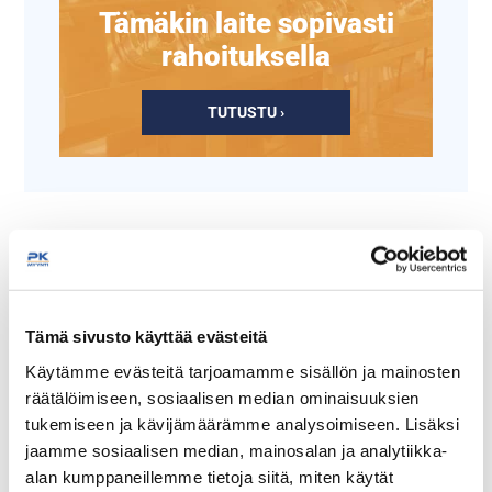
Tämäkin laite sopivasti
rahoituksella
TUTUSTU ›
Tämä sivusto käyttää evästeitä
Käytämme evästeitä tarjoamamme sisällön ja mainosten
räätälöimiseen, sosiaalisen median ominaisuuksien
Global Kokkiveitsi 24cm
Tomaatti/vihannesveitsi
tukemiseen ja kävijämäärämme analysoimiseen. Lisäksi
G-16
Victorinox 110 mm
jaamme sosiaalisen median, mainosalan ja analytiikka-
alan kumppaneillemme tietoja siitä, miten käytät