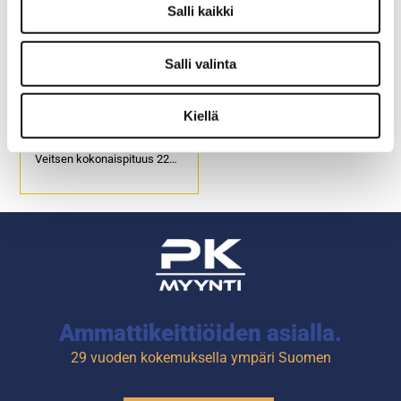
Salli kaikki
Salli valinta
Kokkiveitsi Arcos 120
mm
Kiellä
Teräosan pituus 120 mm.
Veitsen kokonaispituus 220
mm.
Tuotekoodi: 4035.
Ammattikeittiöiden asialla.
29 vuoden kokemuksella ympäri Suomen