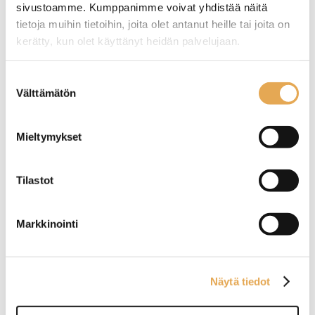
Kokkiveitsi 24cm
Teräosan pituus 110 mm.
sivustoamme. Kumppanimme voivat yhdistää näitä
Veitsen kokonaispituus 215
tietoja muihin tietoihin, joita olet antanut heille tai joita on
mm.
OSTA
kerätty, kun olet käyttänyt heidän palvelujaan.
Tuotekoodi: 4016.
seinajoenpk-myynti.fi/tietosuoja/
Lisätietoja:
Suostumuksen
Välttämätön
valinta
Mieltymykset
Global yleisveitsi joustava
Santoku-veitsi 17,5cm IC
Tilastot
15cm GS-11
Nordic
Veitsi käy myös fileiointiin
Markkinointi
OSTA
Näytä tiedot