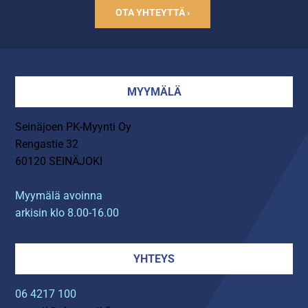
OTA YHTEYTTÄ ›
MYYMÄLÄ
Seinäjoen PK-Myynti Oy
Rengastie 32
60120 SEINÄJOKI
Myymälä avoinna
arkisin klo 8.00-16.00
YHTEYS
06 4217 100