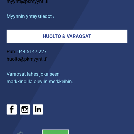
myynti@pkmyynti.fi
Myynnin yhteystiedot ›
HUOLTO & VARAOSAT
Puh.
044 5147 227
huolto@pkmyynti.fi
Varaosat lähes jokaiseen
markkinoilla oleviin merkkeihin.