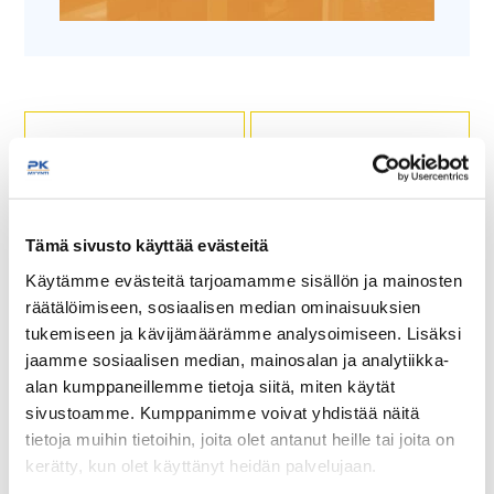
Tämä sivusto käyttää evästeitä
Juustoveitsi 13 cm
Kokkiveitsi 20 cm Kasumi
Käytämme evästeitä tarjoamamme sisällön ja mainosten
räätälöimiseen, sosiaalisen median ominaisuuksien
tukemiseen ja kävijämäärämme analysoimiseen. Lisäksi
Voi ja pehmeä juusto ovat
Pituus 33 cm.
jaamme sosiaalisen median, mainosalan ja analytiikka-
monikäyttöisiä ruoka-aineita,
Terän pituus 20 cm.
alan kumppaneillemme tietoja siitä, miten käytät
joiden käsittely on vaivatonta
Paksuus 2,5 mm.
sivustoamme. Kumppanimme voivat yhdistää näitä
erikseen niitä varten
valmistetulla Swiss Classic
tietoja muihin tietoihin, joita olet antanut heille tai joita on
juusto- ja voiveitsellä.
kerätty, kun olet käyttänyt heidän palvelujaan.