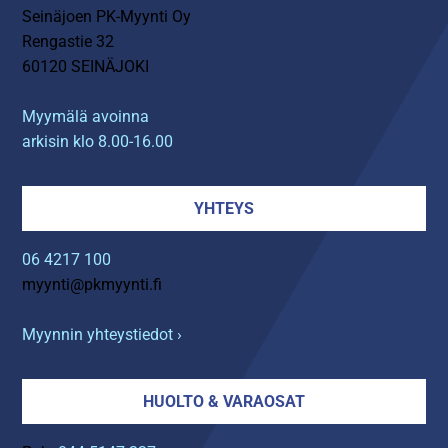
Seinäjoen PK-Myynti Oy
Rengastie 32
60120 SEINÄJOKI
Myymälä avoinna
arkisin klo 8.00-16.00
YHTEYS
06 4217 100
myynti@pkmyynti.fi
Myynnin yhteystiedot ›
HUOLTO & VARAOSAT