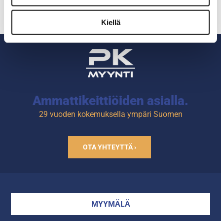
Veitsen kokonaispituus 335
mm.
Kiellä
Tuotekoodi: 4336.
Ammattikeittiöiden asialla.
29 vuoden kokemuksella ympäri Suomen
OTA YHTEYTTÄ ›
MYYMÄLÄ