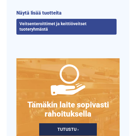
Näytä lisää tuotteita
Veitsenteroittimet ja keittiöveitset
tuoteryhmästä
Tämäkin laite sopivasti
rahoituksella
TUTUSTU ›