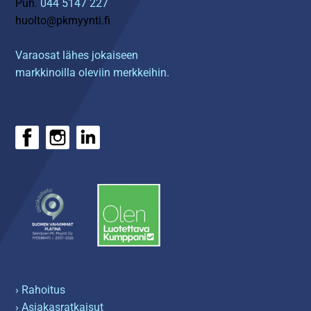
Puh.
044 5147 227
huolto@pkmyynti.fi
Varaosat lähes jokaiseen
markkinoilla oleviin merkkeihin.
› Rahoitus
› Asiakasratkaisut