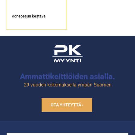
Konepesun kestävä
Ammattikeittiöiden asialla.
29 vuoden kokemuksella ympäri Suomen
OTA YHTEYTTÄ ›