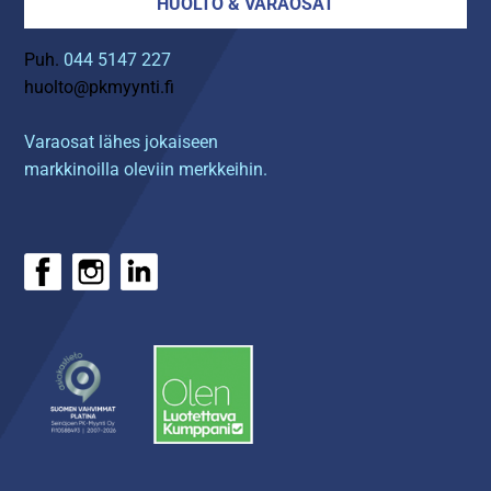
HUOLTO & VARAOSAT
Puh.
044 5147 227
huolto@pkmyynti.fi
Varaosat lähes jokaiseen
markkinoilla oleviin merkkeihin.