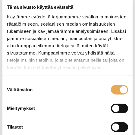
rahoituksella
Tämä sivusto käyttää evästeitä
TUTUSTU ›
Käytämme evästeitä tarjoamamme sisällön ja mainosten
räätälöimiseen, sosiaalisen median ominaisuuksien
tukemiseen ja kävijämäärämme analysoimiseen. Lisäksi
jaamme sosiaalisen median, mainosalan ja analytiikka-
alan kumppaneillemme tietoja siitä, miten käytät
sivustoamme. Kumppanimme voivat yhdistää näitä
tietoja muihin tietoihin, joita olet antanut heille tai joita on
kerätty, kun olet käyttänyt heidän palvelujaan.
seinajoenpk-myynti.fi/tietosuoja/
Lisätietoja:
Suostumuksen
Välttämätön
valinta
Kori 19 x 12cm
Kori 19 x 13 cm
Mieltymykset
Konepesun kestävä
Konepesun kestävä
Pinottava
Pinottava
Tilastot
Korkeus 6cm
Korkeus 6cm