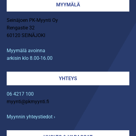
MYYMÄLÄ
Seinäjoen PK-Myynti Oy
Rengastie 32
60120 SEINÄJOKI
Myymälä avoinna
arkisin klo 8.00-16.00
YHTEYS
06 4217 100
myynti@pkmyynti.fi
Myynnin yhteystiedot ›