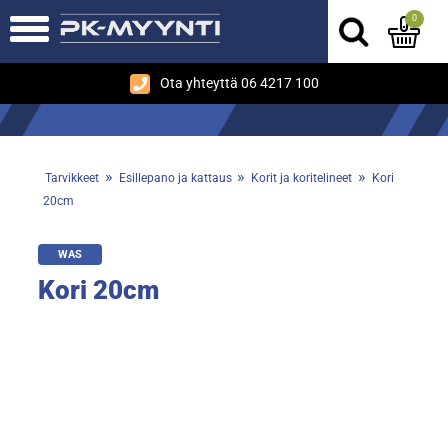
0
Ota yhteyttä 06 4217 100
»
»
»
Tarvikkeet
Esillepano ja kattaus
Korit ja koritelineet
Kori
20cm
WAS
Kori 20cm