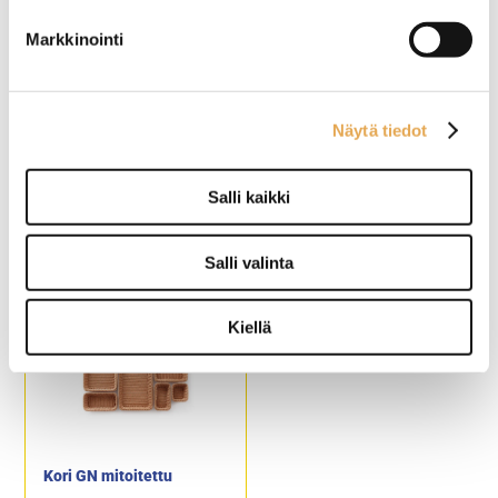
Markkinointi
Näytä tiedot
Kori ruskea GN mitoitettu
Hedelmäkori
Salli kaikki
Konepesun kestävä
Ei pesukoneeseen soveltuva
Salli valinta
Pinottava
Korkeus 10cm
Kiellä
Kori GN mitoitettu