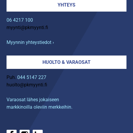
YHTEYS
06 4217 100
myynti@pkmyynti.fi
Myynnin yhteystiedot ›
HUOLTO & VARAOSAT
Puh.
044 5147 227
huolto@pkmyynti.fi
Varaosat lähes jokaiseen
markkinoilla oleviin merkkeihin.