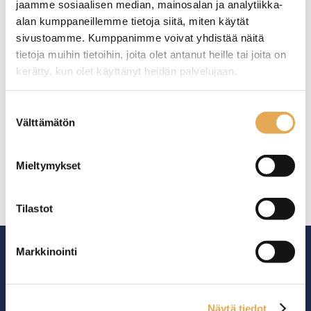
jaamme sosiaalisen median, mainosalan ja analytiikka-
alan kumppaneillemme tietoja siitä, miten käytät
sivustoamme. Kumppanimme voivat yhdistää näitä
tietoja muihin tietoihin, joita olet antanut heille tai joita on
kerätty, kun olet käyttänyt heidän palvelujaan.
Tämäkin laite sopivasti
rahoituksella
seinajoenpk-myynti.fi/tietosuoja/
Lisätietoja:
Suostumuksen
Välttämätön
valinta
TUTUSTU ›
Mieltymykset
Tilastot
Markkinointi
Näytä tiedot