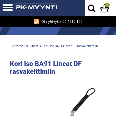
0
Ota yhteyttä 06 4217 100
»
»
Varaosat
Lincat
Kori iso BA91 Lincat DF rasvakeittimiin
Kori iso BA91 Lincat DF
rasvakeittimiin