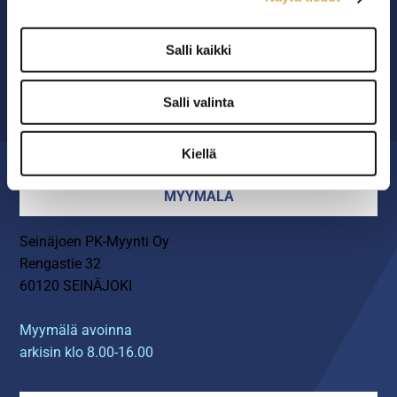
Ammattikeittiöiden asialla.
29 vuoden kokemuksella ympäri Suomen
Salli kaikki
OTA YHTEYTTÄ ›
Salli valinta
Kiellä
MYYMÄLÄ
Seinäjoen PK-Myynti Oy
Rengastie 32
60120 SEINÄJOKI
Myymälä avoinna
arkisin klo 8.00-16.00