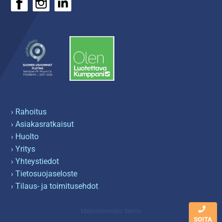
› Rahoitus
› Asiakasratkaisut
› Huolto
› Yritys
› Yhteystiedot
› Tietosuojaseloste
› Tilaus- ja toimitusehdot
Mainostoimisto Semio
SOITA