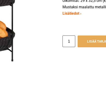
Ulkomitat: 29 x 32,5 cm (
Mustaksi maalattu metall
Lisätiedot ›
LISÄÄ TAR