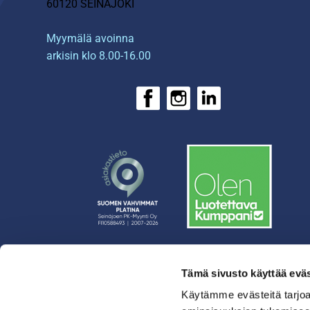
60120 SEINÄJOKI
Myymälä avoinna
arkisin klo 8.00-16.00
Tämä sivusto käyttää eväs
› Rahoitus
› Asiakasratkaisut
Käytämme evästeitä tarjoa