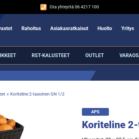
Ota yhteyttä 06 4217 100
astot
Rahoitus
Asiakasratkaisut
Huolto
Yritys
IKKEET
RST-KALUSTEET
OUTLET
VARAOS
»
neet
Koriteline 2-tasoinen GN 1/2
APS
Koriteline 2