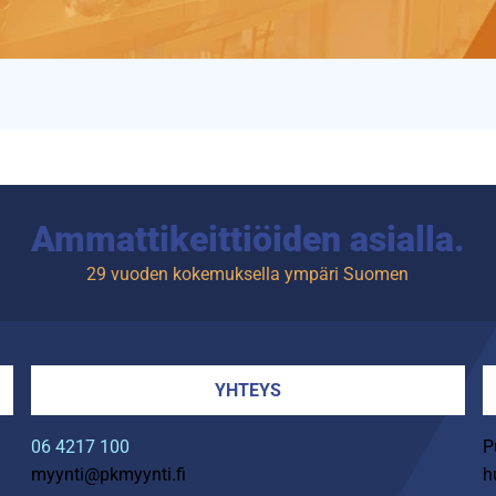
Ammattikeittiöiden asialla.
29 vuoden kokemuksella ympäri Suomen
YHTEYS
06 4217 100
P
myynti@pkmyynti.fi
h