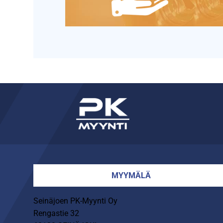
MYYMÄLÄ
Seinäjoen PK-Myynti Oy
Rengastie 32