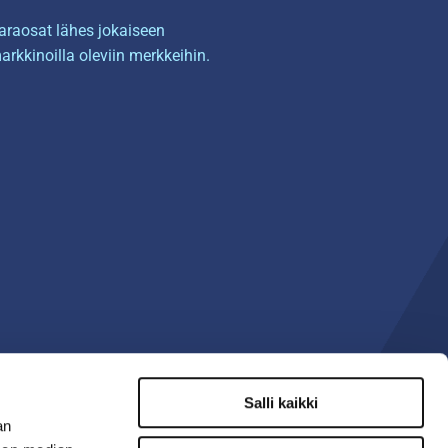
araosat lähes jokaiseen
arkkinoilla oleviin merkkeihin.
Salli kaikki
an