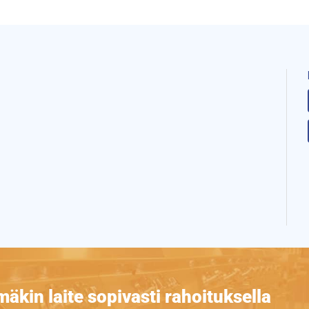
äkin laite sopivasti rahoituksella