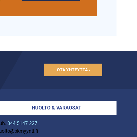
OTA YHTEYTTÄ ›
HUOLTO & VARAOSAT
uh.
044 5147 227
uolto@pkmyynti.fi