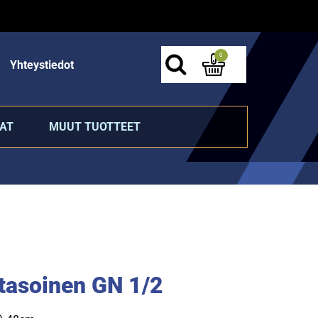
0
Yhteystiedot
AT
MUUT TUOTTEET
-tasoinen GN 1/2