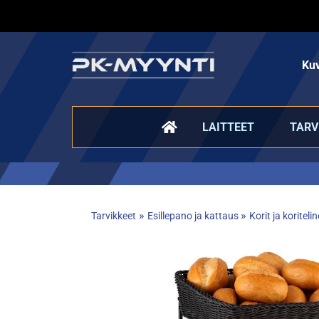
Kuv
LAITTEET
TARV
»
»
Tarvikkeet
Esillepano ja kattaus
Korit ja koriteli