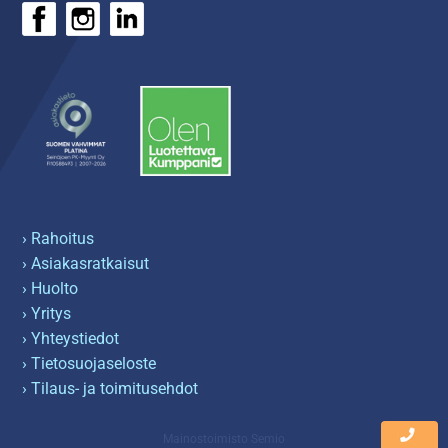
› Rahoitus
› Asiakasratkaisut
› Huolto
› Yritys
› Yhteystiedot
› Tietosuojaseloste
› Tilaus- ja toimitusehdot
Mainostoimisto Semio