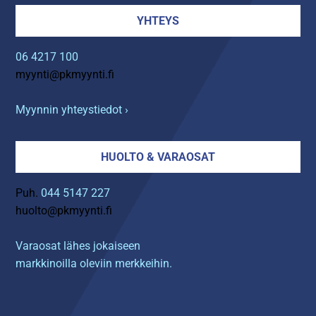
YHTEYS
06 4217 100
myynti@pkmyynti.fi
Myynnin yhteystiedot ›
HUOLTO & VARAOSAT
Puh.
044 5147 227
huolto@pkmyynti.fi
Varaosat lähes jokaiseen
markkinoilla oleviin merkkeihin.