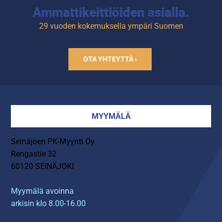
Ammattikeittiöiden asialla.
29 vuoden kokemuksella ympäri Suomen
OTA YHTEYTTÄ ›
MYYMÄLÄ
Seinäjoen PK-Myynti Oy
Rengastie 32
60120 SEINÄJOKI
Myymälä avoinna
arkisin klo 8.00-16.00