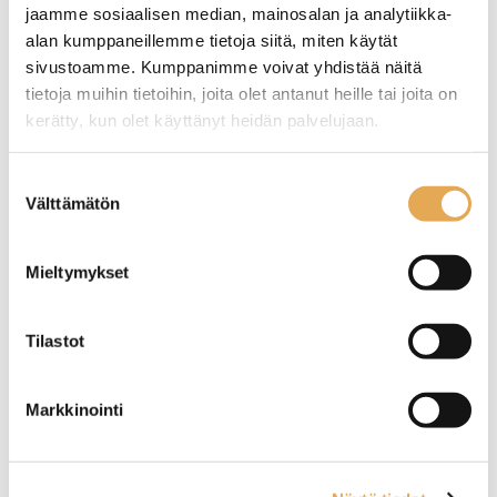
jaamme sosiaalisen median, mainosalan ja analytiikka-
alan kumppaneillemme tietoja siitä, miten käytät
sivustoamme. Kumppanimme voivat yhdistää näitä
Korotusosa 49-
Astianpesukori lokeroilla,
tietoja muihin tietoihin, joita olet antanut heille tai joita on
lokeroiseen
16 lokeroa
astianpesukoriin
kerätty, kun olet käyttänyt heidän palvelujaan.
Korotusosa korottaa
Astianpesukorin koko 500 x
seinajoenpk-myynti.fi/tietosuoja/
Lisätietoja:
lokerokoria 42 mm.
500 mm.
Suostumuksen
Tuotekoodi 4163.
Yhden lokeron koko (l) 114 x
Välttämätön
valinta
(s) 114 x (k) 87 mm.
Tuotekoodi 4166.
Mieltymykset
Tilastot
Astianpesukori lokeroilla,
Korotusosa 25-
Markkinointi
49 lokeroa
lokeroinen
Astianpesukorin koko 500 x
Tämä korotusosa voidaan
500 mm.
kiinnittää ensimmäisen 25-