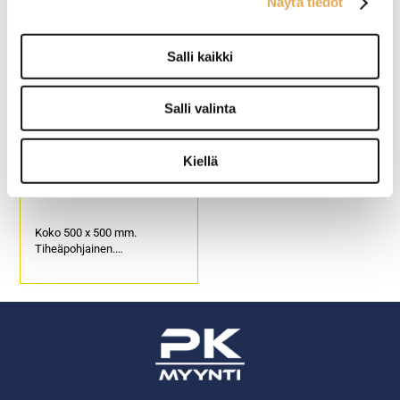
Näytä tiedot
Yhden lokeron koko (l) 65 x
lokeroisen korotusosan
(s) 65 x (k) 87 mm.
(tuotekoodi 4161) jälkeen.
Tuotekoodi 4160.
Korotusosa korottaa
Salli kaikki
lokerokoria 40 mm.
Tuotekoodi 4678.
Salli valinta
Kiellä
Astianpesukori välineille
Koko 500 x 500 mm.
Tiheäpohjainen.
Soveltuu ruokailu ja
ruoanvalmistusvälineille.
Tuotekoodi 4156.