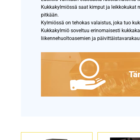
Kukkakylmiössä saat kimput ja leikkokukat näy
pitkään.
Kylmiössä on tehokas valaistus, joka tuo kuk
Kukkakylmiö soveltuu erinomaisesti kukkakau
liikennehuoltoasemien ja päivittäistavarakau
Täm