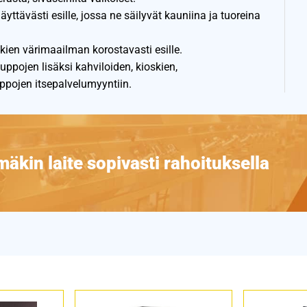
ttävästi esille, jossa ne säilyvät kauniina ja tuoreina
kien värimaailman korostavasti esille.
ppojen lisäksi kahviloiden, kioskien,
ppojen itsepalvelumyyntiin.
äkin laite sopivasti rahoituksella