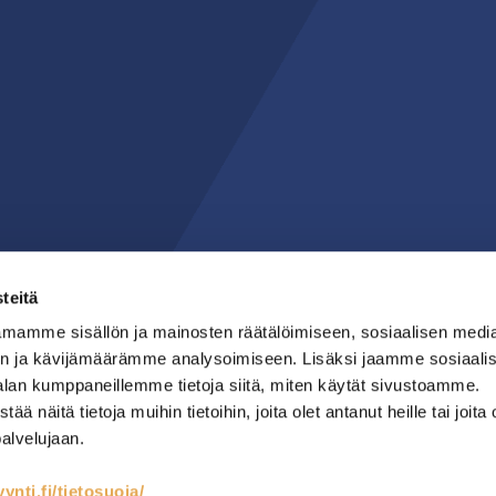
teitä
mamme sisällön ja mainosten räätälöimiseen, sosiaalisen medi
n ja kävijämäärämme analysoimiseen. Lisäksi jaamme sosiaali
alan kumppaneillemme tietoja siitä, miten käytät sivustoamme.
näitä tietoja muihin tietoihin, joita olet antanut heille tai joita 
palvelujaan.
nti.fi/tietosuoja/