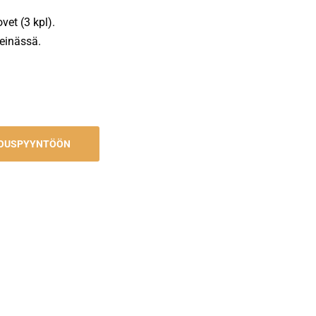
vet (3 kpl).
seinässä.
JOUSPYYNTÖÖN