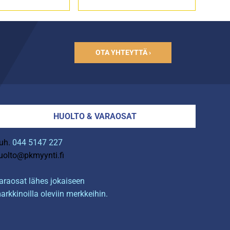
OTA YHTEYTTÄ ›
HUOLTO & VARAOSAT
uh.
044 5147 227
uolto@pkmyynti.fi
araosat lähes jokaiseen
arkkinoilla oleviin merkkeihin.