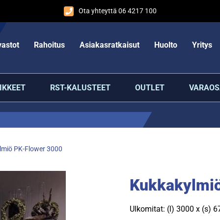
Ota yhteyttä 06 4217 100
astot
Rahoitus
Asiakasratkaisut
Huolto
Yritys
IKKEET
RST-KALUSTEET
OUTLET
VARAOS
lmiö PK-Flower 3000
Kukkakylmiö
Ulkomitat: (l) 3000 x (s) 