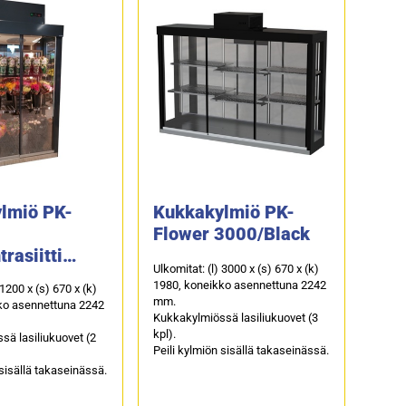
lmiö PK-
Kukkakylmiö PK-
Flower 3000/Black
rasiitti
Ulkomitat: (l) 3000 x (s) 670 x (k)
 harmaa
1980, koneikko asennettuna 2242
 1200 x (s) 670 x (k)
mm.
ko asennettuna 2242
Kukkakylmiössä lasiliukuovet (3
kpl).
ä lasiliukuovet (2
Peili kylmiön sisällä takaseinässä.
 sisällä takaseinässä.