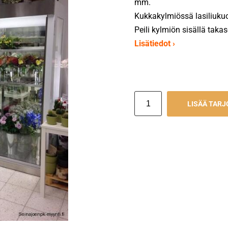
mm.
Kukkakylmiössä lasiliukuo
Peili kylmiön sisällä taka
Lisätiedot ›
LISÄÄ TAR