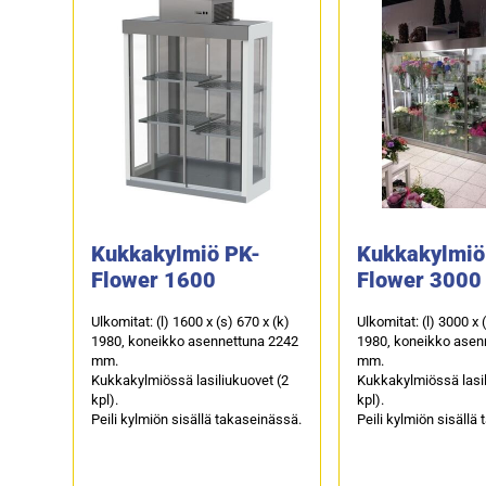
Kukkakylmiö PK-
Kukkakylmiö
Flower 1600
Flower 3000
Ulkomitat: (l) 1600 x (s) 670 x (k)
Ulkomitat: (l) 3000 x 
1980, koneikko asennettuna 2242
1980, koneikko asen
mm.
mm.
Kukkakylmiössä lasiliukuovet (2
Kukkakylmiössä lasil
kpl).
kpl).
Peili kylmiön sisällä takaseinässä.
Peili kylmiön sisällä