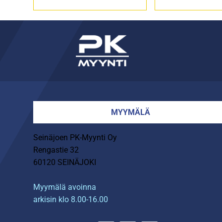
MYYMÄLÄ
Seinäjoen PK-Myynti Oy
Rengastie 32
60120 SEINÄJOKI
Myymälä avoinna
arkisin klo 8.00-16.00