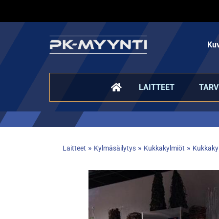
Kuv
LAITTEET
TARV
»
»
»
Laitteet
Kylmäsäilytys
Kukkakylmiöt
Kukkaky