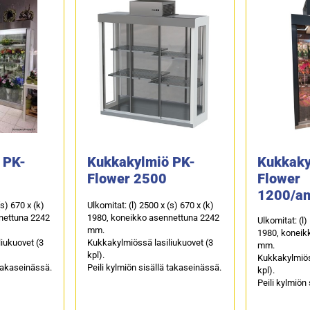
 PK-
Kukkakylmiö PK-
Kukkaky
Flower 2500
Flower
1200/ant
(s) 670 x (k)
Ulkomitat: (l) 2500 x (s) 670 x (k)
tumman
nettuna 2242
1980, koneikko asennettuna 2242
Ulkomitat: (l)
mm.
1980, koneik
iukuovet (3
Kukkakylmiössä lasiliukuovet (3
mm.
kpl).
Kukkakylmiöss
 takaseinässä.
Peili kylmiön sisällä takaseinässä.
kpl).
Peili kylmiön