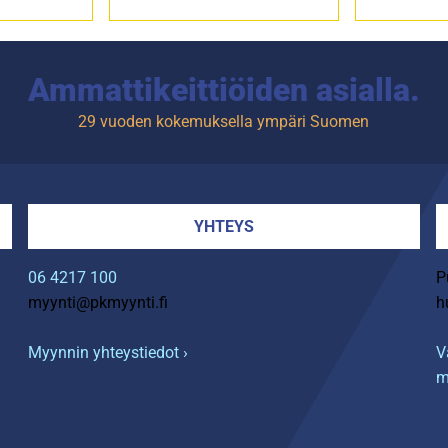
Ammattikeittiöiden asialla.
29 vuoden kokemuksella ympäri Suomen
YHTEYS
06 4217 100
P
myynti@pkmyynti.fi
h
Myynnin yhteystiedot ›
V
m