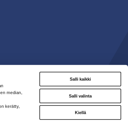
Salli kaikki
an
sen median,
Salli valinta
on kerätty,
Kiellä