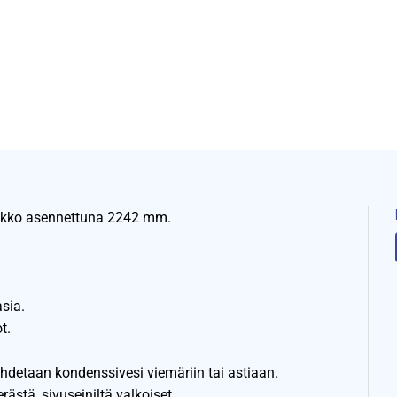
neikko asennettuna 2242 mm.
sia.
t.
ohdetaan kondenssivesi viemäriin tai astiaan.
ästä, sivuseiniltä valkoiset.