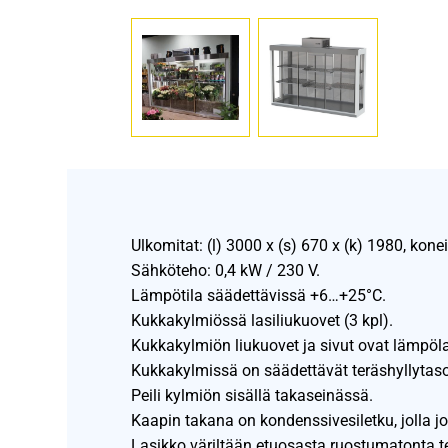
Ulkomitat: (l) 3000 x (s) 670 x (k) 1980, ko
Sähköteho: 0,4 kW / 230 V.
Lämpötila säädettävissä +6…+25°C.
Kukkakylmiössä lasiliukuovet (3 kpl).
Kukkakylmiön liukuovet ja sivut ovat lämpöla
Kukkakylmissä on säädettävät teräshyllytaso
Peili kylmiön sisällä takaseinässä.
Kaapin takana on kondenssivesiletku, jolla j
Lasikko väriltään etuosasta ruostumatonta ter