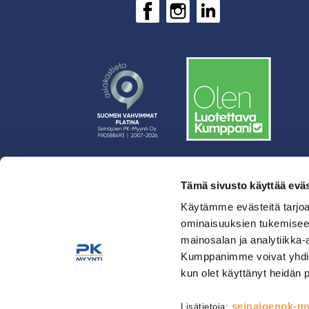
Tämä sivusto käyttää eväs
› Rahoitus
› Asiakasratkaisut
Käytämme evästeitä tarjoa
ominaisuuksien tukemisee
› Huolto
mainosalan ja analytiikka-
› Yritys
Kumppanimme voivat yhdistää 
› Yhteystiedot
kun olet käyttänyt heidän 
› Tietosuojaseloste
› Tilaus- ja toimitusehdot
seinajoenpk-myy
Lisätietoja: