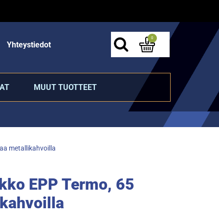
0
Yhteystiedot
AT
MUUT TUOTTEET
aa metallikahvoilla
ikko EPP Termo, 65
ikahvoilla