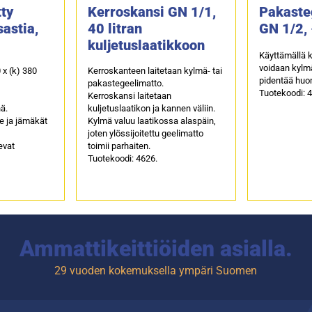
ty
Kerroskansi GN 1/1,
Pakaste
sastia,
40 litran
GN 1/2,
kuljetuslaatikkoon
Käyttämällä 
voidaan kylm
 x (k) 380
Kerroskanteen laitetaan kylmä- tai
pidentää huo
pakastegeelimatto.
Tuotekoodi: 
Kerroskansi laitetaan
nä.
kuljetuslaatikon ja kannen väliin.
e ja jämäkät
Kylmä valuu laatikossa alaspäin,
joten ylössijoitettu geelimatto
evat
toimii parhaiten.
Tuotekoodi: 4626.
Ammattikeittiöiden asialla.
29 vuoden kokemuksella ympäri Suomen