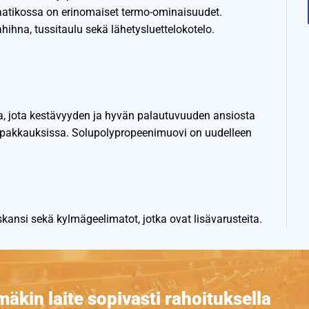
aatikossa on erinomaiset termo-ominaisuudet.
hihna, tussitaulu sekä lähetysluettelokotelo.
, jota kestävyyden ja hyvän palautuvuuden ansiosta
ssa pakkauksissa. Solupolypropeenimuovi on uudelleen
skansi sekä kylmägeelimatot, jotka ovat lisävarusteita.
äkin laite sopivasti rahoituksella