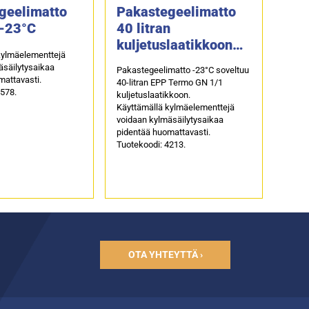
geelimatto
Pakastegeelimatto
 -23°C
40 litran
kuljetuslaatikkoon
kylmäelementtejä
GN 1/1, -23°C
äsäilytysaikaa
Pakastegeelimatto -23°C soveltuu
mattavasti.
40-litran EPP Termo GN 1/1
4578.
kuljetuslaatikkoon.
Käyttämällä kylmäelementtejä
voidaan kylmäsäilytysaikaa
pidentää huomattavasti.
Tuotekoodi: 4213.
OTA YHTEYTTÄ ›