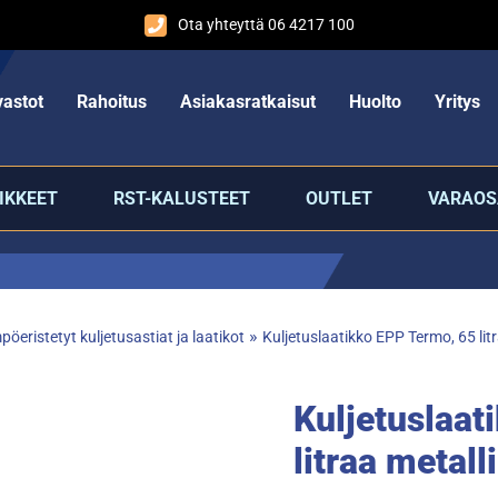
Ota yhteyttä 06 4217 100
astot
Rahoitus
Asiakasratkaisut
Huolto
Yritys
IKKEET
RST-KALUSTEET
OUTLET
VARAOS
»
öeristetyt kuljetusastiat ja laatikot
Kuljetuslaatikko EPP Termo, 65 litr
Kuljetuslaat
litraa metall