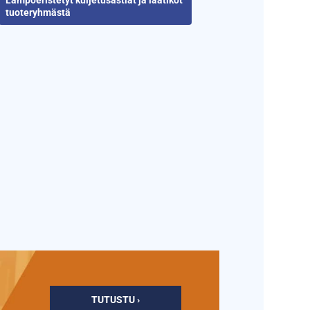
Lämpöeristetyt kuljetusastiat ja laatikot
tuoteryhmästä
TUTUSTU ›