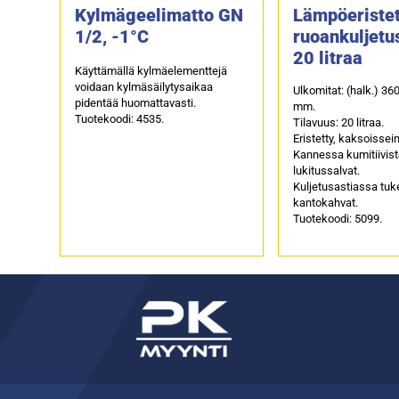
Kylmägeelimatto GN
Lämpöeristet
1/2, -1°C
ruoankuljetu
20 litraa
Käyttämällä kylmäelementtejä
voidaan kylmäsäilytysaikaa
Ulkomitat: (halk.) 360
pidentää huomattavasti.
mm.
Tuotekoodi: 4535.
Tilavuus: 20 litraa.
Eristetty, kaksoissei
Kannessa kumitiivist
lukitussalvat.
Kuljetusastiassa tuk
kantokahvat.
Tuotekoodi: 5099.