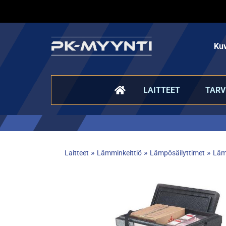
Kuv
LAITTEET
TARV
»
»
»
Laitteet
Lämminkeittiö
Lämpösäilyttimet
Lämp