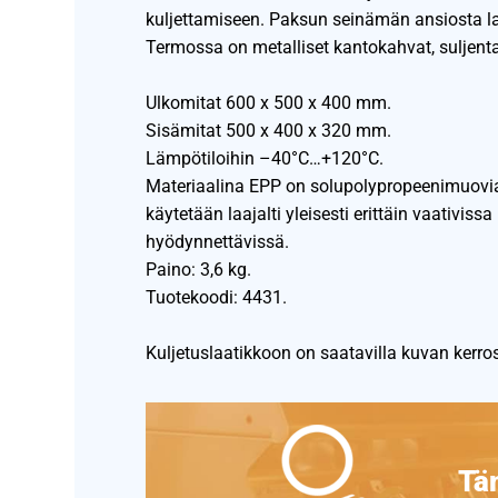
kuljettamiseen. Paksun seinämän ansiosta l
Termossa on metalliset kantokahvat, suljenta
Ulkomitat 600 x 500 x 400 mm.
Sisämitat 500 x 400 x 320 mm.
Lämpötiloihin –40°C…+120°C.
Materiaalina EPP on solupolypropeenimuovia
käytetään laajalti yleisesti erittäin vaativi
hyödynnettävissä.
Paino: 3,6 kg.
Tuotekoodi: 4431.
Kuljetuslaatikkoon on saatavilla kuvan kerro
Täm