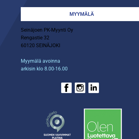
MYYMÄLÄ
Seinäjoen PK-Myynti Oy
Rengastie 32
60120 SEINÄJOKI
Myymälä avoinna
arkisin klo 8.00-16.00