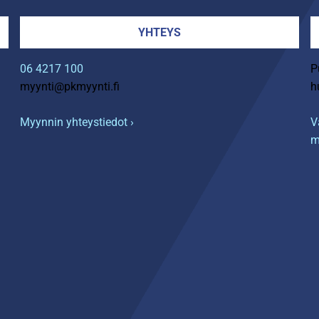
YHTEYS
06 4217 100
P
myynti@pkmyynti.fi
h
Myynnin yhteystiedot ›
V
m