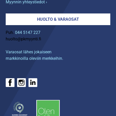
Myynnin yhteystiedot ›
HUOLTO & VARAOSAT
Puh.
044 5147 227
huolto@pkmyynti.fi
Varaosat lähes jokaiseen
markkinoilla oleviin merkkeihin.