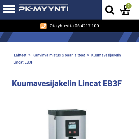
0
Ota yhteyttä 06 4217 100
»
»
Laitteet
Kahvinvalmistus & baarilaitteet
Kuumavesijakelin
Lincat EB3F
Kuumavesijakelin Lincat EB3F