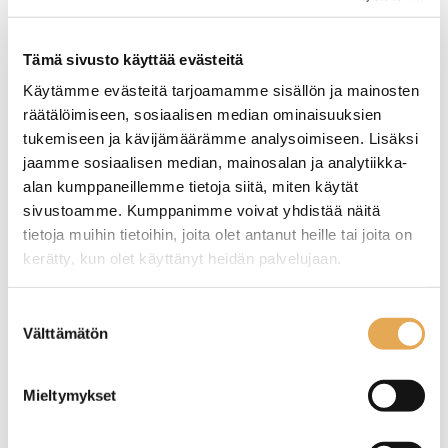
Tämä sivusto käyttää evästeitä
Käytämme evästeitä tarjoamamme sisällön ja mainosten
räätälöimiseen, sosiaalisen median ominaisuuksien
Tämäkin laite sopivasti
tukemiseen ja kävijämäärämme analysoimiseen. Lisäksi
rahoituksella
jaamme sosiaalisen median, mainosalan ja analytiikka-
alan kumppaneillemme tietoja siitä, miten käytät
sivustoamme. Kumppanimme voivat yhdistää näitä
TUTUSTU ›
tietoja muihin tietoihin, joita olet antanut heille tai joita on
kerätty, kun olet käyttänyt heidän palvelujaan.
seinajoenpk-myynti.fi/tietosuoja/
Lisätietoja:
Suostumuksen
Välttämätön
valinta
Mieltymykset