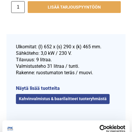
LISÄÄ TARJOUSPYYNTÖÖN
Ulkomitat: (l) 652 x (s) 290 x (k) 465 mm.
Sähköteho: 3,0 kW / 230 V.
Tilavuus: 9 litraa.
Valmistusteho 31 litraa / tunti.
Rakenne: ruostumaton teräs / muovi.
Näytä lisää tuotteita
Kahvinvalmistus & baarilaitteet tuoteryhmästä