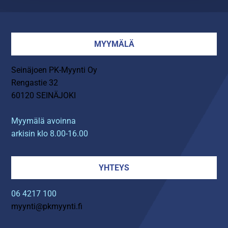
MYYMÄLÄ
Seinäjoen PK-Myynti Oy
Rengastie 32
60120 SEINÄJOKI
Myymälä avoinna
arkisin klo 8.00-16.00
YHTEYS
06 4217 100
myynti@pkmyynti.fi