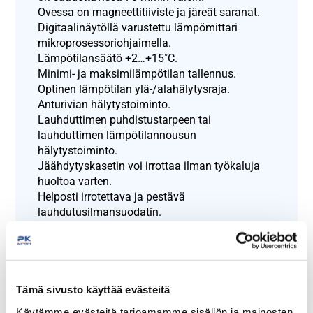
Ovessa on magneettitiiviste ja järeät saranat.
Digitaalinäytöllä varustettu lämpömittari
mikroprosessoriohjaimella.
Lämpötilansäätö +2…+15˚C.
Minimi- ja maksimilämpötilan tallennus.
Optinen lämpötilan ylä-/alahälytysraja.
Anturivian hälytystoiminto.
Lauhduttimen puhdistustarpeen tai
lauhduttimen lämpötilannousun
hälytystoiminto.
Jäähdytyskasetin voi irrottaa ilman työkaluja
huoltoa varten.
Helposti irrotettava ja pestävä
lauhdutusilmansuodatin.
Lämpöeristeenä HFC-vapaa polyuretaani.
Jalat ruostumatonta terästä, korkeussäätö
-5mm…+65 mm
Valmistettu Suomessa.
Tämä sivusto käyttää evästeitä
Näytä lisää tuotteita
Käytämme evästeitä tarjoamamme sisällön ja mainosten