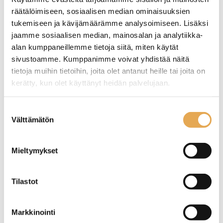
räätälöimiseen, sosiaalisen median ominaisuuksien
Kylmäaltaat elintarvikkeille tuoteryhmästä
tukemiseen ja kävijämäärämme analysoimiseen. Lisäksi
jaamme sosiaalisen median, mainosalan ja analytiikka-
alan kumppaneillemme tietoja siitä, miten käytät
sivustoamme. Kumppanimme voivat yhdistää näitä
tietoja muihin tietoihin, joita olet antanut heille tai joita on
kerätty, kun olet käyttänyt heidän palvelujaan.
seinajoenpk-myynti.fi/tietosuoja/
Lisätietoja:
Suostumuksen
Välttämätön
valinta
Tämäkin laite sopivasti
Mieltymykset
rahoituksella
TUTUSTU ›
Tilastot
Markkinointi