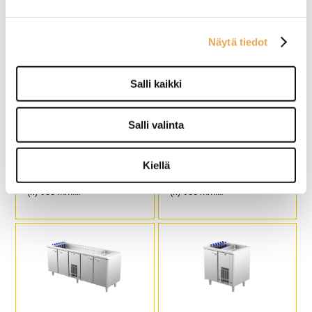
Näytä tiedot
Salli kaikki
Salli valinta
Kylmäallas Porkka CL-
Kylmäallas Porkka CL-
GNS-1-CHE
GNS-1-CHE-1
Kiellä
Ulkomitat: (l) 860 x (s) 650 x
Ulkomitat: (l) 1260 x (s) 650 x
(k) 900 mm.
(k) 900 mm.
Sähköteho: 0,35 kW / 230 V.
Sähköteho: 0,35 kW / 230 V.
Kylmäallas on 2 x GN 1/1
Kylmäallas on 3 x GN 1/1
mitoitettu.
mitoitettu.
Jäähdytysilmankierrolla
Jäähdytysilmankierrolla
varustetun altaan korkeus on
varustetun altaan korkeus on
210 mm.
210 mm.
Kalusteessa on 1 kpl
Kalusteessa on 2 kpl
kylmäkaappi.
kylmäkaappeja.