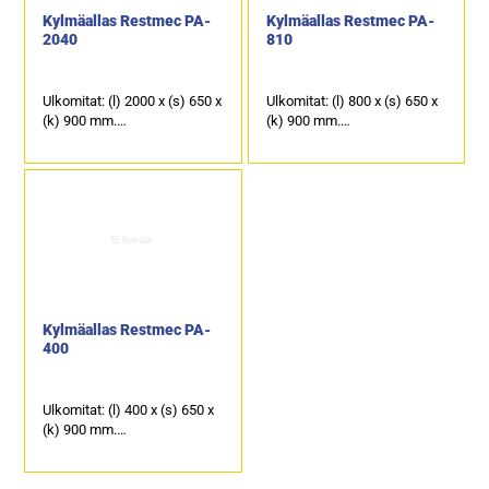
Kylmäallas Restmec PA-
Kylmäallas Restmec PA-
2040
810
Ulkomitat: (l) 2000 x (s) 650 x
Ulkomitat: (l) 800 x (s) 650 x
(k) 900 mm.
(k) 900 mm.
Sähköteho: 0,6 kW / 230 V.
Sähköteho: 0,4 kW / 230 V.
Kylmäallas on 5 x GN 1/1
Kylmäallas on mitoitettu 2 x
mitoitettu.
GN 1/1.
Jäähdytetyn altaan korkeus
Jäähdytetyn altaan korkeus
on 160 mm.
on 160 mm.
Kalusteessa on 1 kpl
kylmäkaappi.
Kylmäallas Restmec PA-
400
Ulkomitat: (l) 400 x (s) 650 x
(k) 900 mm.
Sähköteho: 0,4 kW / 230 V.
Kylmäallas on GN 1/1
mitoitettu.