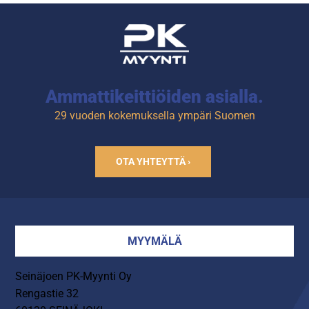
Jäähdytetyn altaan korkeus
on 160 mm.
Ammattikeittiöiden asialla.
29 vuoden kokemuksella ympäri Suomen
OTA YHTEYTTÄ ›
MYYMÄLÄ
Seinäjoen PK-Myynti Oy
Rengastie 32