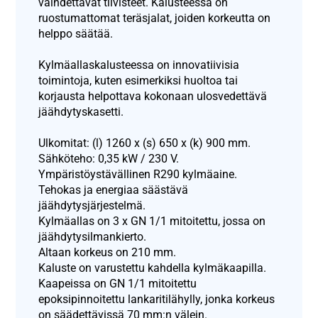
vaihdettavat tiivisteet. Kalusteessa on
ruostumattomat teräsjalat, joiden korkeutta on
helppo säätää.
Kylmäallaskalusteessa on innovatiivisia
toimintoja, kuten esimerkiksi huoltoa tai
korjausta helpottava kokonaan ulosvedettävä
jäähdytyskasetti.
Ulkomitat: (l) 1260 x (s) 650 x (k) 900 mm.
Sähköteho: 0,35 kW / 230 V.
Ympäristöystävällinen R290 kylmäaine.
Tehokas ja energiaa säästävä
jäähdytysjärjestelmä.
Kylmäallas on 3 x GN 1/1 mitoitettu, jossa on
jäähdytysilmankierto.
Altaan korkeus on 210 mm.
Kaluste on varustettu kahdella kylmäkaapilla.
Kaapeissa on GN 1/1 mitoitettu
epoksipinnoitettu lankaritilähylly, jonka korkeus
on säädettävissä 70 mm:n välein.