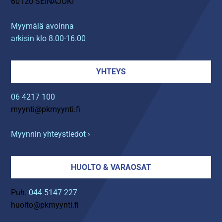
60120 SEINÄJOKI
Myymälä avoinna
arkisin klo 8.00-16.00
YHTEYS
06 4217 100
myynti@pkmyynti.fi
Myynnin yhteystiedot ›
HUOLTO & VARAOSAT
Puh.
044 5147 227
huolto@pkmyynti.fi