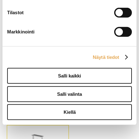
Trend KTV 3GN
Trend KTV 6GN
Tilastot
Ulkomitat: (l) 1315 x (s) 970 x
Ulkomitat: (l) 2350 x (s) 970 x
(k) 900 / 1363 mm.
(k) 900 / 1363 mm.
Liitäntäteho: 0,4 kW / 230 V.
Liitäntäteho: 0,4 kW / 230 V.
Markkinointi
Energiatehokas ja
Energiatehokas ja
ympäristöystävällinen R290
ympäristöystävällinen R290
kylmäaine.
kylmäaine.
Kylmäallas 3 x GN 1/1.
Kylmäallas 6 x GN 1/1.
Näytä tiedot
Salli kaikki
Kylmäbufevaunu Restmec
Kylmäbufevaunu Restmec
KTV 6GN
KTV 4 GN
Salli valinta
Ulkomitat: (l) 2200 x (s) 620 /
Ulkomitat: (l) 1450 x (s) 620 /
980 x (k) 900 / 1370 mm.
980 x (k) 900 / 1370 mm.
Kiellä
Kylmäallas 6 x GN 1/1.
Kylmäallas 4 x GN 1/1.
Värivaihtoehdot: wenge
Värivaihtoehdot: wenge
(kuvassa), tammi, tumma
(kuvassa), tammi, tumma
tammi, pähkinä, pyökki,
tammi, pähkinä, pyökki,