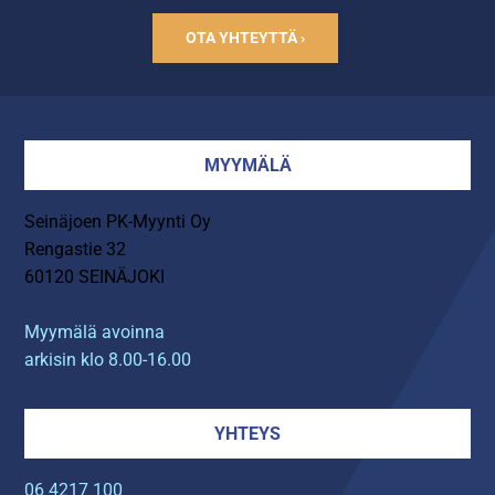
OTA YHTEYTTÄ ›
MYYMÄLÄ
Seinäjoen PK-Myynti Oy
Rengastie 32
60120 SEINÄJOKI
Myymälä avoinna
arkisin klo 8.00-16.00
YHTEYS
06 4217 100