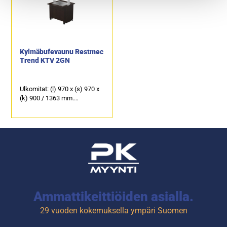
koivu ja valkoinen.
koivu ja valkoinen.
4-kääntyvää pyörää, joista
4-kääntyvää pyörää, joista
kaksi lukittavaa.
kaksi lukittavaa.
Kylmäbufevaunu Restmec
Trend KTV 2GN
Ulkomitat: (l) 970 x (s) 970 x
(k) 900 / 1363 mm.
Liitäntäteho: 0,4 kW / 230 V.
Energiatehokas ja
ympäristöystävällinen R290
kylmäaine.
Kylmäallas 2 x GN 1/1.
Ammattikeittiöiden asialla.
29 vuoden kokemuksella ympäri Suomen