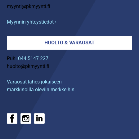
myynti@pkmyynti.fi
Myynnin yhteystiedot ›
HUOLTO & VARAOSAT
Puh.
044 5147 227
huolto@pkmyynti.fi
Varaosat lähes jokaiseen
markkinoilla oleviin merkkeihin.