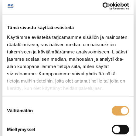
Tämäkin laite sopivasti
Tämä sivusto käyttää evästeitä
rahoituksella
Käytämme evästeitä tarjoamamme sisällön ja mainosten
räätälöimiseen, sosiaalisen median ominaisuuksien
TUTUSTU ›
tukemiseen ja kävijämäärämme analysoimiseen. Lisäksi
jaamme sosiaalisen median, mainosalan ja analytiikka-
alan kumppaneillemme tietoja siitä, miten käytät
sivustoamme. Kumppanimme voivat yhdistää näitä
tietoja muihin tietoihin, joita olet antanut heille tai joita on
kerätty, kun olet käyttänyt heidän palvelujaan.
seinajoenpk-myynti.fi/tietosuoja/
Lisätietoja:
Suostumuksen
Välttämätön
valinta
Mieltymykset
Kylmäbufevaunu Restmec
Kylmäbufevaunu Restmec