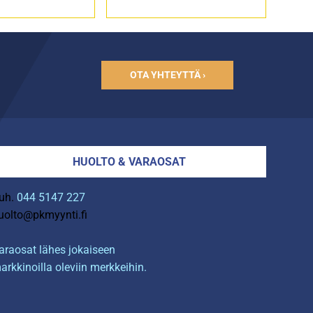
OTA YHTEYTTÄ ›
HUOLTO & VARAOSAT
uh.
044 5147 227
uolto@pkmyynti.fi
araosat lähes jokaiseen
arkkinoilla oleviin merkkeihin.