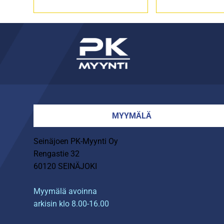
MYYMÄLÄ
Seinäjoen PK-Myynti Oy
Rengastie 32
60120 SEINÄJOKI
Myymälä avoinna
arkisin klo 8.00-16.00