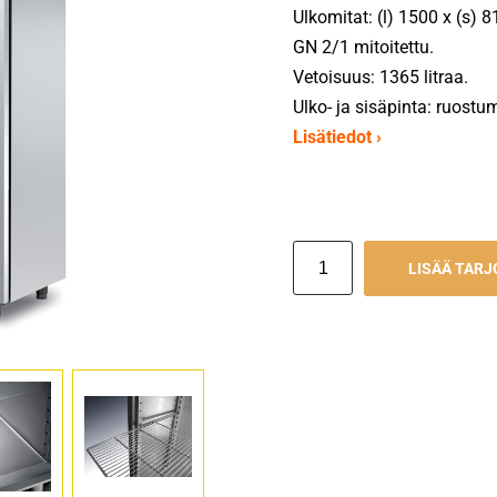
Ulkomitat: (l) 1500 x (s) 
GN 2/1 mitoitettu.
Vetoisuus: 1365 litraa.
Ulko- ja sisäpinta: ruostu
Lisätiedot ›
LISÄÄ TAR