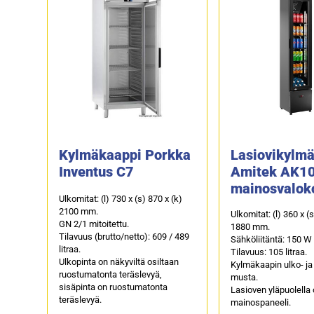
Kylmäkaappi Porkka
Lasiovikylm
Inventus C7
Amitek AK1
mainosvaloko
Ulkomitat: (l) 730 x (s) 870 x (k)
2100 mm.
Ulkomitat: (l) 360 x (
GN 2/1 mitoitettu.
1880 mm.
Tilavuus (brutto/netto): 609 / 489
Sähköliitäntä: 150 W 
litraa.
Tilavuus: 105 litraa.
Ulkopinta on näkyviltä osiltaan
Kylmäkaapin ulko- ja
ruostumatonta teräslevyä,
musta.
sisäpinta on ruostumatonta
Lasioven yläpuolella
teräslevyä.
mainospaneeli.