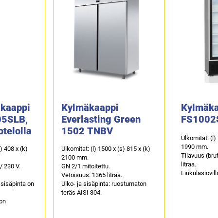
äkaappi
Kylmäkaappi
Kylmäka
05SLB,
Everlasting Green
FS1002
telolla
1502 TNBV
Ulkomitat: (l)
1990 mm.
s) 408 x (k)
Ulkomitat: (l) 1500 x (s) 815 x (k)
Tilavuus (bru
2100 mm.
litraa.
/ 230 V.
GN 2/1 mitoitettu.
Liukulasiovill
Vetoisuus: 1365 litraa.
 sisäpinta on
Ulko- ja sisäpinta: ruostumaton
teräs AISI 304.
 on