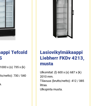
appi Tefcold
Lasiovikylmäkaappi
S
Liebherr FKDv 4213,
musta
 1000 x (s) 735 x (k)
Ulkomitat: (l) 600 x (s) 687 x (k)
tto/netto): 730 / 540
2010 mm.
Tilavuus (brutto/netto): 412 / 385
a.
litraa.
Ulkopinta musta.