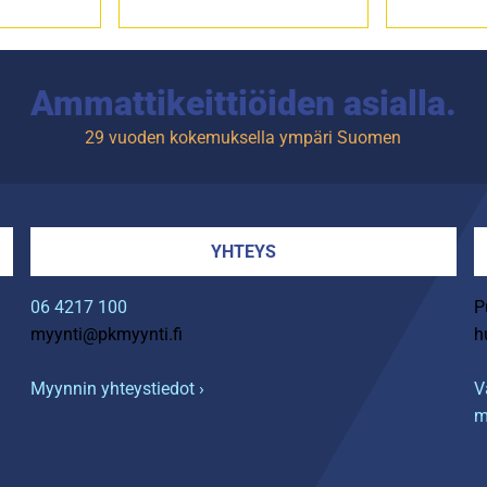
Ammattikeittiöiden asialla.
29 vuoden kokemuksella ympäri Suomen
YHTEYS
06 4217 100
P
myynti@pkmyynti.fi
h
Myynnin yhteystiedot ›
V
m