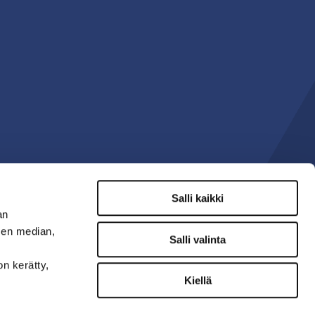
Salli kaikki
an
sen median,
Salli valinta
on kerätty,
Kiellä