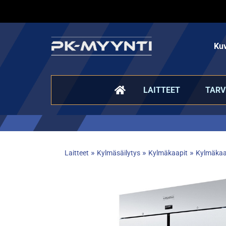
Kuv
LAITTEET
TARV
»
»
»
Laitteet
Kylmäsäilytys
Kylmäkaapit
Kylmäkaa