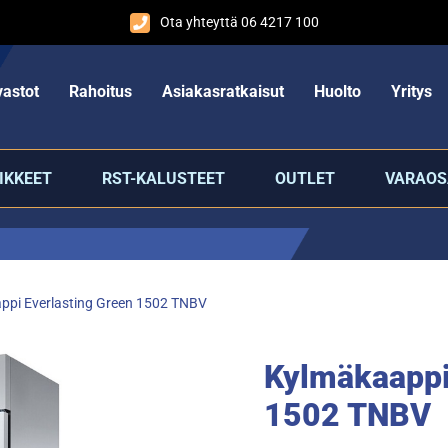
Ota yhteyttä 06 4217 100
astot
Rahoitus
Asiakasratkaisut
Huolto
Yritys
IKKEET
RST-KALUSTEET
OUTLET
VARAOS
ppi Everlasting Green 1502 TNBV
Kylmäkaappi
1502 TNBV