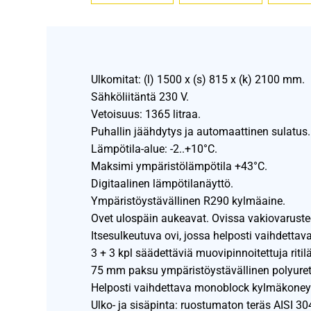
Ulkomitat: (l) 1500 x (s) 815 x (k) 2100 mm.
Sähköliitäntä 230 V.
Vetoisuus: 1365 litraa.
Puhallin jäähdytys ja automaattinen sulatus.
Lämpötila-alue: -2..+10°C.
Maksimi ympäristölämpötila +43°C.
Digitaalinen lämpötilanäyttö.
Ympäristöystävällinen R290 kylmäaine.
Ovet ulospäin aukeavat. Ovissa vakiovaruste
Itsesulkeutuva ovi, jossa helposti vaihdettava 
3 + 3 kpl säädettäviä muovipinnoitettuja ritil
75 mm paksu ympäristöystävällinen polyureta
Helposti vaihdettava monoblock kylmäkoney
Ulko- ja sisäpinta: ruostumaton teräs AISI 30