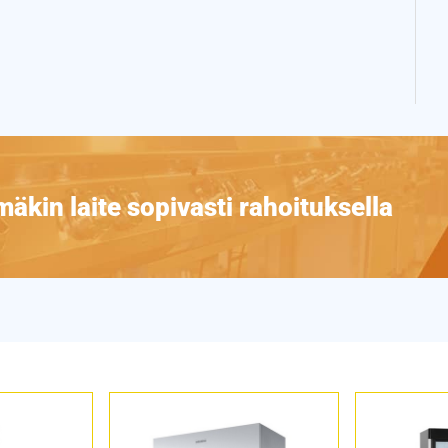
äkin laite sopivasti rahoituksella