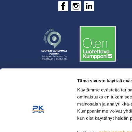
Tämä sivusto käyttää eväs
› Rahoitus
› Asiakasratkaisut
Käytämme evästeitä tarjoa
ominaisuuksien tukemisee
› Huolto
mainosalan ja analytiikka-
› Yritys
Kumppanimme voivat yhdistää 
› Yhteystiedot
kun olet käyttänyt heidän 
› Tietosuojaseloste
› Tilaus- ja toimitusehdot