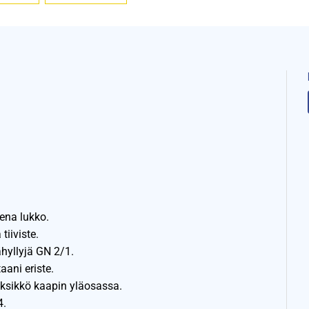
ena lukko.
tiiviste.
ähyllyjä GN 2/1.
ani eriste.
ksikkö kaapin yläosassa.
4.