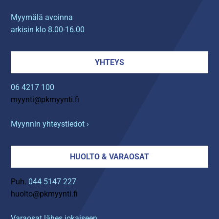
Myymälä avoinna
arkisin klo 8.00-16.00
YHTEYS
06 4217 100
myynti@pkmyynti.fi
Myynnin yhteystiedot ›
HUOLTO & VARAOSAT
Puh.
044 5147 227
huolto@pkmyynti.fi
Varaosat lähes jokaiseen