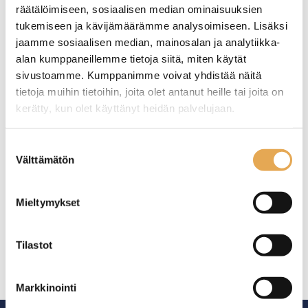
räätälöimiseen, sosiaalisen median ominaisuuksien
tukemiseen ja kävijämäärämme analysoimiseen. Lisäksi
jaamme sosiaalisen median, mainosalan ja analytiikka-
alan kumppaneillemme tietoja siitä, miten käytät
sivustoamme. Kumppanimme voivat yhdistää näitä
tietoja muihin tietoihin, joita olet antanut heille tai joita on
kerätty, kun olet käyttänyt heidän palvelujaan.
seinajoenpk-myynti.fi/tietosuoja/
Lisätietoja:
Suostumuksen
Tämäkin laite sopivasti
Välttämätön
valinta
rahoituksella
Mieltymykset
TUTUSTU ›
Tilastot
Markkinointi