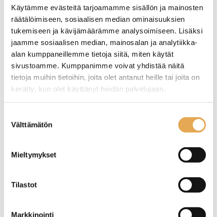
Käytämme evästeitä tarjoamamme sisällön ja mainosten
räätälöimiseen, sosiaalisen median ominaisuuksien
tukemiseen ja kävijämäärämme analysoimiseen. Lisäksi
jaamme sosiaalisen median, mainosalan ja analytiikka-
alan kumppaneillemme tietoja siitä, miten käytät
sivustoamme. Kumppanimme voivat yhdistää näitä
tietoja muihin tietoihin, joita olet antanut heille tai joita on
kerätty, kun olet käyttänyt heidän palvelujaan.
seinajoenpk-myynti.fi/tietosuoja/
Lisätietoja:
Suostumuksen
Välttämätön
valinta
Tämäkin laite sopivasti
rahoituksella
Mieltymykset
TUTUSTU ›
Tilastot
Markkinointi