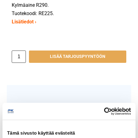
Kylmäaine R290.
Tuotekoodi: RE225.
Lisätiedot ›
LISÄÄ TARJOUSPYYNTÖÖN
Näytä lisää tuotteita
Restmec -tuotteita
Restmec tuoteryhmästä
Tämä sivusto käyttää evästeitä