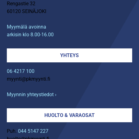
Rengastie 32
60120 SEINÄJOKI
Myymälä avoinna
arkisin klo 8.00-16.00
YHTEYS
06 4217 100
myynti@pkmyynti.fi
Myynnin yhteystiedot ›
HUOLTO & VARAOSAT
Puh.
044 5147 227
huolto@pkmyynti.fi