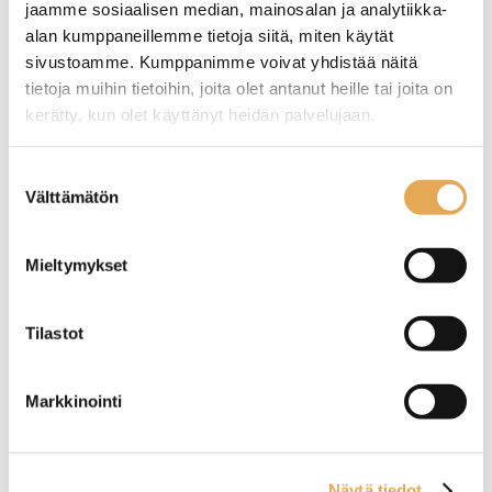
jaamme sosiaalisen median, mainosalan ja analytiikka-
alan kumppaneillemme tietoja siitä, miten käytät
sivustoamme. Kumppanimme voivat yhdistää näitä
tietoja muihin tietoihin, joita olet antanut heille tai joita on
kerätty, kun olet käyttänyt heidän palvelujaan.
Tämäkin laite sopivasti
seinajoenpk-myynti.fi/tietosuoja/
Lisätietoja:
Suostumuksen
Välttämätön
rahoituksella
valinta
TUTUSTU ›
Mieltymykset
Tilastot
Markkinointi
Näytä tiedot