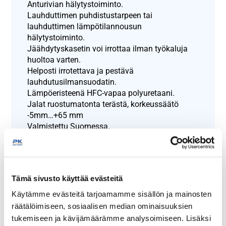
Anturivian hälytystoiminto.
Lauhduttimen puhdistustarpeen tai
lauhduttimen lämpötilannousun
hälytystoiminto.
Jäähdytyskasetin voi irrottaa ilman työkaluja
huoltoa varten.
Helposti irrotettava ja pestävä
lauhdutusilmansuodatin.
Lämpöeristeenä HFC-vapaa polyuretaani.
Jalat ruostumatonta terästä, korkeussäätö
-5mm…+65 mm
Valmistettu Suomessa.
Näytä lisää tuotteita
Kylmävetolaatikostot korkea 900 mm
Tämä sivusto käyttää evästeitä
tuoteryhmästä
Käytämme evästeitä tarjoamamme sisällön ja mainosten
räätälöimiseen, sosiaalisen median ominaisuuksien
tukemiseen ja kävijämäärämme analysoimiseen. Lisäksi