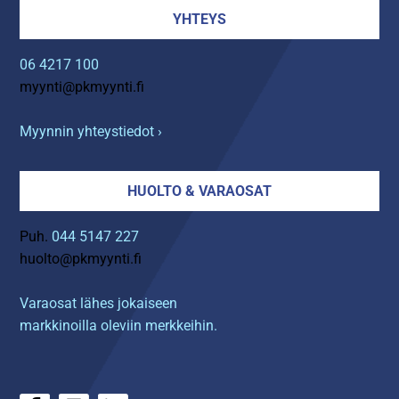
YHTEYS
06 4217 100
myynti@pkmyynti.fi
Myynnin yhteystiedot ›
HUOLTO & VARAOSAT
Puh.
044 5147 227
huolto@pkmyynti.fi
Varaosat lähes jokaiseen
markkinoilla oleviin merkkeihin.