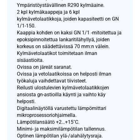
Ympäristöystävällinen R290 kylmäaine.
2 kpl kylmäkaappeja ja 6 kpl
kylmävetolaatikkoja, joiden kapasiteetti on GN
1/1-150.
Kaappia kohden on kaksi GN 1/1 -mitoitettua ja
epoksipinnoitettua lankaritilähyllyä, joiden
korkeus on säädettävissä 70 mm:n välein.
Kylmävetolaatikot toimitetaan ilman
sisäastioita.
Ovissa on järeät saranat.
Ovissa ja vetolaatikoissa on helposti ilman
työkaluja vaihdettavat tiivisteet.
Reilusti ulostulevien kylmävetolaatikkojen
ansiosta gn-astioilla käynti ja vaihto käy
helposti.
Digitaalinäytöllä varustettu lämpömittari
mikroprosessoriohjaimella.
Lämpötilansäätö +2…+15˚C.
Minimi- ja maksimilämpötilan tallennus.
Optinen lämpötilan ylä-/alahälytysraja.