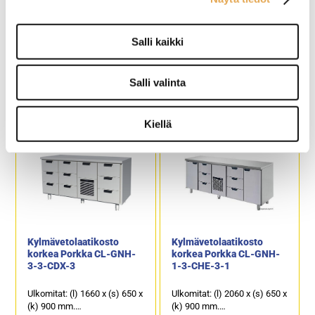
Salli kaikki
Kylmävetolaatikosto
Kylmävetolaatikosto
korkea Restmec VLE
korkea Restmec VLE
1209
1624
Salli valinta
Ulkomitat: (l) 1200 x (s) 650 x
Ulkomitat: (l) 1600 x (s) 650 x
(k) 900 mm.
(k) 900 mm.
Sähköteho: 0,4 kW / 230 V.
Sähköteho: 0,6 kW / 230 V.
Kiellä
Kalusteen päällä on
Kalusteen päällä on
ruostumattomasta
ruostumattomasta
teräksestä oleva
teräksestä oleva
työpöytätaso.
työpöytätaso.
9 kpl kylmävetolaatikkoja,
2 kpl kylmäkaappeja ja 4 kpl
joiden kapasiteetti on 1 x GN
kylmävetolaatikkoja, joiden
1/1-200, 2 x GN 1/1-150 ja 6
kapasiteetti on GN 1/1-150.
x GN 1/1-100.
Kylmävetolaatikosto
Kylmävetolaatikosto
korkea Porkka CL-GNH-
korkea Porkka CL-GNH-
3-3-CDX-3
1-3-CHE-3-1
Ulkomitat: (l) 1660 x (s) 650 x
Ulkomitat: (l) 2060 x (s) 650 x
(k) 900 mm.
(k) 900 mm.