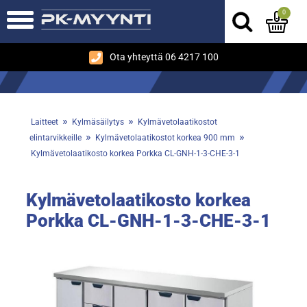
0
Ota yhteyttä 06 4217 100
»
»
Laitteet
Kylmäsäilytys
Kylmävetolaatikostot
»
»
elintarvikkeille
Kylmävetolaatikostot korkea 900 mm
Kylmävetolaatikosto korkea Porkka CL-GNH-1-3-CHE-3-1
Kylmävetolaatikosto korkea
Porkka CL-GNH-1-3-CHE-3-1