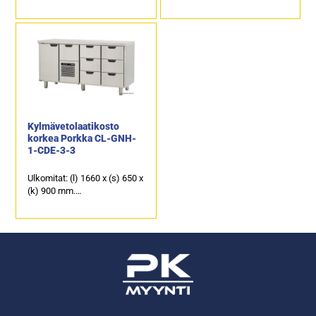
Sähköteho: 0,25 kW / 230 V.
Sähköteho: 0,25 kW / 230 V.
Kalusteen päällä on
Kalusteen päällä on
ruostumattomasta
ruostumattomasta
teräksestä oleva
teräksestä oleva
työpöytätaso.
työpöytätaso.
10 kpl kylmävetolaatikkoja,
2 kpl kylmäkaappeja ja 6 kpl
joiden kapasiteetti on 1 x GN
kylmävetolaatikkoja, joiden
1/1-200 ja 9 x GN 1/1-150.
kapasiteetti on GN 1/1-150.
Kylmävetolaatikosto
korkea Porkka CL-GNH-
1-CDE-3-3
Ulkomitat: (l) 1660 x (s) 650 x
(k) 900 mm.
Sähköteho: 0,25 kW / 230 V.
Kalusteen päällä on
ruostumattomasta
teräksestä oleva
työpöytätaso.
1 kpl kylmäkaappi ja 7 kpl
kylmävetolaatikkoja, joiden
kapasiteetti on 1 x GN 1/1-
200 ja 6 x GN 1/1-150.