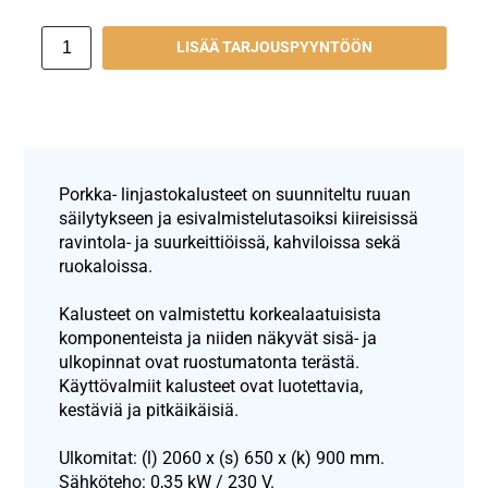
LISÄÄ TARJOUSPYYNTÖÖN
Porkka- linjastokalusteet on suunniteltu ruuan
säilytykseen ja esivalmistelutasoiksi kiireisissä
ravintola- ja suurkeittiöissä, kahviloissa sekä
ruokaloissa.
Kalusteet on valmistettu korkealaatuisista
komponenteista ja niiden näkyvät sisä- ja
ulkopinnat ovat ruostumatonta terästä.
Käyttövalmiit kalusteet ovat luotettavia,
kestäviä ja pitkäikäisiä.
Ulkomitat: (l) 2060 x (s) 650 x (k) 900 mm.
Sähköteho: 0,35 kW / 230 V.