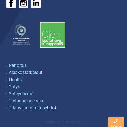
› Rahoitus
› Asiakasratkaisut
› Huolto
› Yritys
› Yhteystiedot
› Tietosuojaseloste
› Tilaus- ja toimitusehdot
Mainostoimisto Semio
SOITA