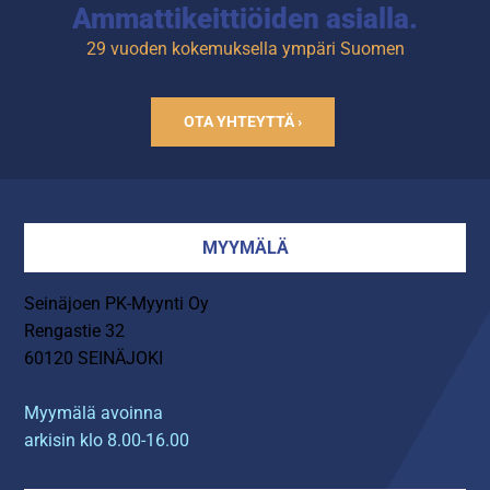
Ammattikeittiöiden asialla.
29 vuoden kokemuksella ympäri Suomen
OTA YHTEYTTÄ ›
MYYMÄLÄ
Seinäjoen PK-Myynti Oy
Rengastie 32
60120 SEINÄJOKI
Myymälä avoinna
arkisin klo 8.00-16.00