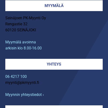
MYYMÄLÄ
Seinäjoen PK-Myynti Oy
Rengastie 32
60120 SEINÄJOKI
Myymälä avoinna
arkisin klo 8.00-16.00
YHTEYS
06 4217 100
myynti@pkmyynti.fi
Myynnin yhteystiedot ›