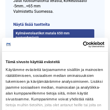
Jalat ruostumatonta terästä, korkeussäätö
-5mm…+65 mm
Valmistettu Suomessa.
Näytä lisää tuotteita
Kylmävetolaatikot matala 650 mm
tuoteryhmästä
Tämä sivusto käyttää evästeitä
Käytämme evästeitä tarjoamamme sisällön ja mainosten
räätälöimiseen, sosiaalisen median ominaisuuksien
tukemiseen ja kävijämäärämme analysoimiseen. Lisäksi
jaamme sosiaalisen median, mainosalan ja analytiikka-
alan kumppaneillemme tietoja siitä, miten käytät
Tämäkin laite sopivasti
sivustoamme. Kumppanimme voivat yhdistää näitä
rahoituksella
tietoja muihin tietoihin, joita olet antanut heille tai joita on