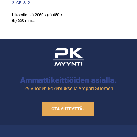
2-CE-3-2
Ulkomitat: (l) 2060 x (s) 650 x
(k) 650 mm.
Sähköteho: 0,25 kW / 230 V.
Kalusteen päällä on
ruostumattomasta
teräksestä oleva kansi, joka
soveltuu erinomaisesti
laitetasoksi.
10 kpl kylmävetolaatikkoja,
joiden kapasiteetti on 4 x GN
1/1-150 ja 6 x GN 1/1-100.
Ammattikeittiöiden asialla.
29 vuoden kokemuksella ympäri Suomen
OTA YHTEYTTÄ ›