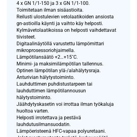
4 x GN 1/1-150 ja 3 x GN 1/1-100.
Toimitetaan ilman sisäastioita.
Reilusti ulostulevien vetolaatikoiden ansiosta
gn-astioilla käynti ja vaihto käy helposti.
Kylmävetolaatikoissa on helposti vaihdettavat
tiivisteet.
Digitaalinäytöllä varustettu lämpömittari
mikroprosessoriohjaimella.
Lämpötilansäätö +2…+15˚C.
Minimi- ja maksimilämpötilan tallennus.
Optinen lämpötilan ylä-/alahälytysraja.
Anturivian hälytystoiminto.
Lauhduttimen puhdistustarpeen tai
lauhduttimen lämpötilannousun
hälytystoiminto.
Jäähdytyskasetin voi irrottaa ilman työkaluja
huoltoa varten.
Helposti irrotettava ja pestävä
lauhdutusilmansuodatin.
Lämpöeristeenä HFC-vapaa polyuretaani.