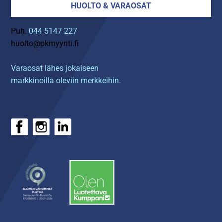
HUOLTO & VARAOSAT
Puh.
044 5147 227
huolto@pkmyynti.fi
Varaosat lähes jokaiseen
markkinoilla oleviin merkkeihin.