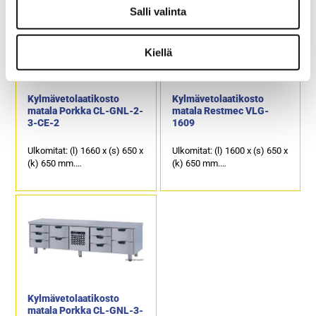
ruostumattomasta
ruostumattomasta
Salli valinta
teräksestä oleva kansi, joka
teräksestä oleva kansi, joka
soveltuu erinomaisesti
soveltuu erinomaisesti
laitetasoksi.
laitetasoksi.
Kiellä
6 kpl kylmävetolaatikkoja,
4 kpl kylmävetolaatikkoja,
joiden kapasiteetti on GN
joiden kapasiteetti on GN
1/1-150.
1/1-150.
Kylmävetolaatikosto
Kylmävetolaatikosto
matala Porkka CL-GNL-2-
matala Restmec VLG-
3-CE-2
1609
Ulkomitat: (l) 1660 x (s) 650 x
Ulkomitat: (l) 1600 x (s) 650 x
(k) 650 mm.
(k) 650 mm.
Sähköteho: 0,25 kW / 230 V.
Sähköteho: 0,4 kW / 230 V.
Kalusteen päällä on
Kalusteen päällä on
ruostumattomasta
ruostumattomasta
teräksestä oleva kansi, joka
teräksestä oleva kansi, joka
soveltuu erinomaisesti
soveltuu erinomaisesti
laitetasoksi.
laitetasoksi.
7 kpl kylmävetolaatikkoja,
9 kpl kylmävetolaatikkoja,
joiden kapasiteetti on 4 x GN
joiden kapasiteetti on GN
1/1-150 ja 3 x GN 1/1-100.
1/1-100.
Kylmävetolaatikosto
matala Porkka CL-GNL-3-