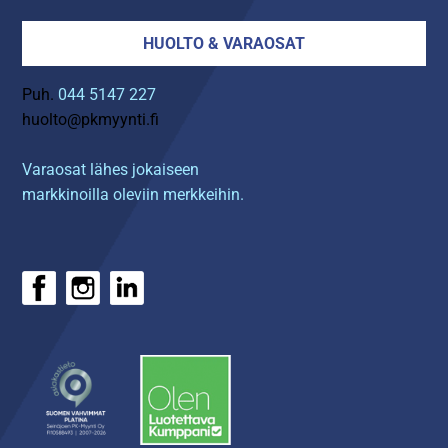
HUOLTO & VARAOSAT
Puh.
044 5147 227
huolto@pkmyynti.fi
Varaosat lähes jokaiseen
markkinoilla oleviin merkkeihin.