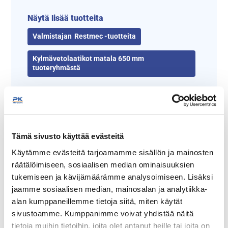
Näytä lisää tuotteita
Restmec -tuotteita
Kylmävetolaatikot matala 650 mm
tuoteryhmästä
Tämä sivusto käyttää evästeitä
Käytämme evästeitä tarjoamamme sisällön ja mainosten
räätälöimiseen, sosiaalisen median ominaisuuksien
tukemiseen ja kävijämäärämme analysoimiseen. Lisäksi
jaamme sosiaalisen median, mainosalan ja analytiikka-
alan kumppaneillemme tietoja siitä, miten käytät
sivustoamme. Kumppanimme voivat yhdistää näitä
Tämäkin laite sopivasti
tietoja muihin tietoihin, joita olet antanut heille tai joita on