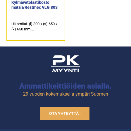
Kylmävetolaatikosto
matala Restmec VLG 803
Ulkomitat: (l) 800 x (s) 650 x
(k) 650 mm.
Sähköteho: 0,4 kW / 230 V.
Kalusteen päällä on
ruostumattomasta
teräksestä oleva kansi, joka
soveltuu erinomaisesti
laitetasoksi.
3 kpl kylmävetolaatikkoja,
joiden kapasiteetti on GN
1/1-100.
Ammattikeittiöiden asialla.
29 vuoden kokemuksella ympäri Suomen
OTA YHTEYTTÄ ›