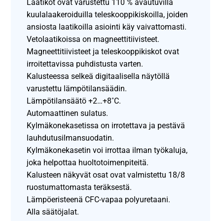
Laatikot ovat varustettu 110 % avautuvilla
kuulalaakeroiduilla teleskooppikiskoilla, joiden
ansiosta laatikoilla asiointi käy vaivattomasti.
Vetolaatikoissa on magneettitiivisteet.
Magneettitiivisteet ja teleskooppikiskot ovat
irroitettavissa puhdistusta varten.
Kalusteessa selkeä digitaalisella näytöllä
varustettu lämpötilansäädin.
Lämpötilansäätö +2…+8˚C.
Automaattinen sulatus.
Kylmäkonekasetissa on irrotettava ja pestävä
lauhdutusilmansuodatin.
Kylmäkonekasetin voi irrottaa ilman työkaluja,
joka helpottaa huoltotoimenpiteitä.
Kalusteen näkyvät osat ovat valmistettu 18/8
ruostumattomasta teräksestä.
Lämpöeristeenä CFC-vapaa polyuretaani.
Alla säätöjalat.