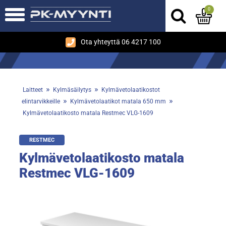
0
Ota yhteyttä 06 4217 100
»
»
Laitteet
Kylmäsäilytys
Kylmävetolaatikostot
»
»
elintarvikkeille
Kylmävetolaatikot matala 650 mm
Kylmävetolaatikosto matala Restmec VLG-1609
RESTMEC
Kylmävetolaatikosto matala
Restmec VLG-1609