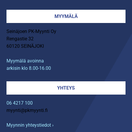
MYYMÄLÄ
Seinäjoen PK-Myynti Oy
Rengastie 32
60120 SEINÄJOKI
Myymälä avoinna
arkisin klo 8.00-16.00
YHTEYS
06 4217 100
myynti@pkmyynti.fi
Myynnin yhteystiedot ›