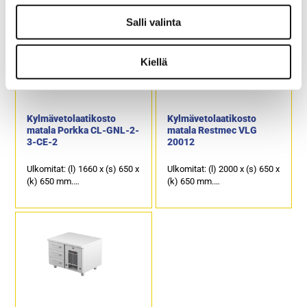
Kalusteen päällä on
Kalusteen päällä on
Salli valinta
ruostumattomasta
ruostumattomasta
teräksestä oleva kansi, joka
teräksestä oleva kansi, joka
soveltuu erinomaisesti
soveltuu erinomaisesti
Kiellä
laitetasoksi.
laitetasoksi.
8 kpl kylmävetolaatikkoja,
9 kpl kylmävetolaatikkoja,
joiden kapasiteetti on GN
joiden kapasiteetti on GN
1/1-150.
1/1-100.
Kylmävetolaatikosto
Kylmävetolaatikosto
matala Porkka CL-GNL-2-
matala Restmec VLG
3-CE-2
20012
Ulkomitat: (l) 1660 x (s) 650 x
Ulkomitat: (l) 2000 x (s) 650 x
(k) 650 mm.
(k) 650 mm.
Sähköteho: 0,25 kW / 230 V.
Sähköteho: 0,4 kW / 230 V.
Kalusteen päällä on
Kalusteen päällä on
ruostumattomasta
ruostumattomasta
teräksestä oleva kansi, joka
teräksestä oleva kansi, joka
soveltuu erinomaisesti
soveltuu erinomaisesti
laitetasoksi.
laitetasoksi.
7 kpl kylmävetolaatikkoja,
12 kpl kylmävetolaatikkoja,
joiden kapasiteetti on 4 x GN
joiden kapasiteetti on GN
1/1-150 ja 3 x GN 1/1-100.
1/1-100.