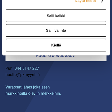
Näytä tiedot
YHTEYS
Salli kaikki
06 4217 100
myynti@pkmyynti.fi
Salli valinta
Myynnin yhteystiedot ›
Kiellä
HUOLTO & VARAOSAT
Puh.
044 5147 227
huolto@pkmyynti.fi
Varaosat lähes jokaiseen
markkinoilla oleviin merkkeihin.