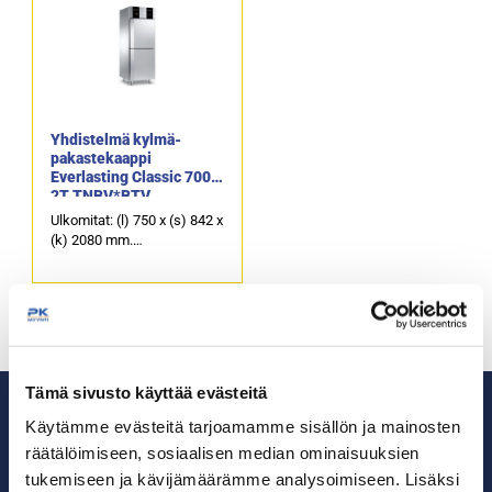
Yhdistelmä kylmä-
pakastekaappi
Everlasting Classic 700
2T TNBV*BTV
Ulkomitat: (l) 750 x (s) 842 x
(k) 2080 mm.
Yläoven takana
kylmäkaappi.
Alaoven takana
pakastekaappi.
Tämä sivusto käyttää evästeitä
Käytämme evästeitä tarjoamamme sisällön ja mainosten
räätälöimiseen, sosiaalisen median ominaisuuksien
tukemiseen ja kävijämäärämme analysoimiseen. Lisäksi