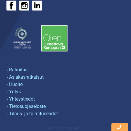
› Rahoitus
› Asiakasratkaisut
› Huolto
› Yritys
› Yhteystiedot
› Tietosuojaseloste
› Tilaus- ja toimitusehdot
Mainostoimisto Semio