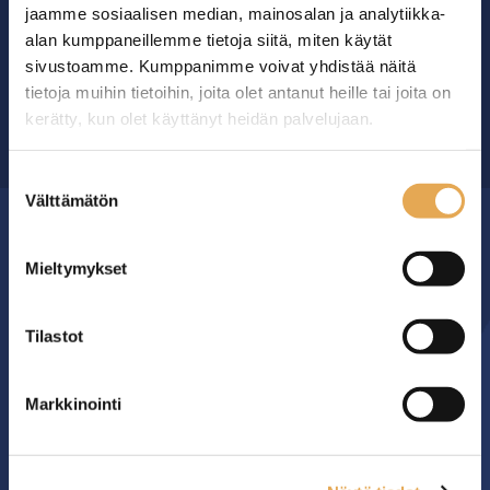
jaamme sosiaalisen median, mainosalan ja analytiikka-
Ammattikeittiöiden asialla.
alan kumppaneillemme tietoja siitä, miten käytät
29 vuoden kokemuksella ympäri Suomen
sivustoamme. Kumppanimme voivat yhdistää näitä
tietoja muihin tietoihin, joita olet antanut heille tai joita on
kerätty, kun olet käyttänyt heidän palvelujaan.
OTA YHTEYTTÄ ›
seinajoenpk-myynti.fi/tietosuoja/
Lisätietoja:
Suostumuksen
Välttämätön
valinta
MYYMÄLÄ
Mieltymykset
Seinäjoen PK-Myynti Oy
Tilastot
Rengastie 32
60120 SEINÄJOKI
Markkinointi
Myymälä avoinna
arkisin klo 8.00-16.00