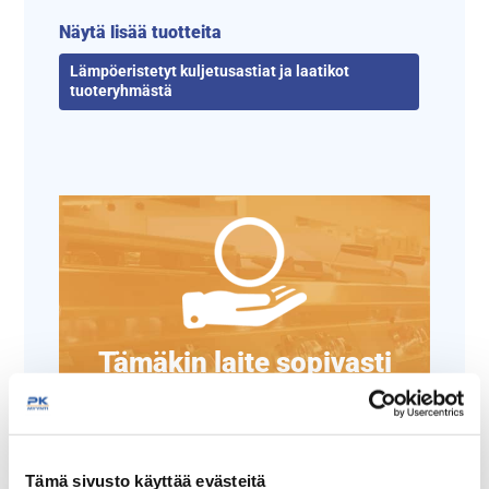
Näytä lisää tuotteita
Lämpöeristetyt kuljetusastiat ja laatikot
tuoteryhmästä
Tämäkin laite sopivasti
rahoituksella
TUTUSTU ›
Tämä sivusto käyttää evästeitä