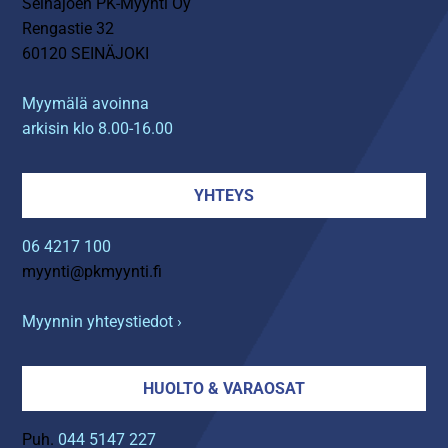
Seinäjoen PK-Myynti Oy
Rengastie 32
60120 SEINÄJOKI
Myymälä avoinna
arkisin klo 8.00-16.00
YHTEYS
06 4217 100
myynti@pkmyynti.fi
Myynnin yhteystiedot ›
HUOLTO & VARAOSAT
Puh.
044 5147 227