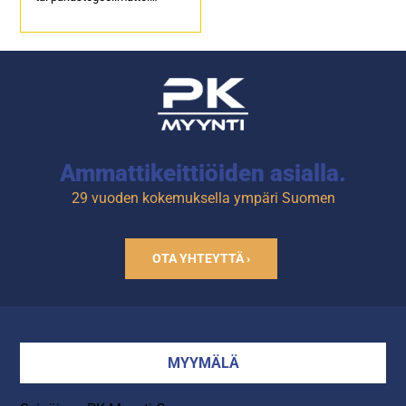
Kori asetetaan
kuljetuslaatikon ja kannen
väliin.
Kylmä valuu laatikossa
alaspäin, joten ylössijoitettu
geelimatto toimii parhaiten.
Tuotekoodi: 4684.
Ammattikeittiöiden asialla.
29 vuoden kokemuksella ympäri Suomen
OTA YHTEYTTÄ ›
MYYMÄLÄ