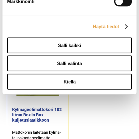
Markkinointi
Kylmägeelimatto 102 ja
Kuljetuslaatikko EPP
Näytä tiedot
65 litran
Termo GN 1/1, 40 litraa
kuljetuslaatikkoon -1°C
metallikahvoilla
Kylmägeelimatto -1°C
Ulkomitat 600 x 400 x 300
Salli kaikki
soveltuu 102 ja 65 litran EPP
mm.
Termo kuljetuslaatikkoon.
Sisämitat 535 x 335 x 230
Käyttämällä
mm.
Salli valinta
kylmäelementtejä voidaan
Kapasiteetti: 3 x GN 1/1-65.
kylmäsäilytysaikaa pidentää
Paino: 2,2 kg.
huomattavasti.
Tuotekoodi: 4212.
Kiellä
Tuotekoodi: 4579.
Kylmägeelimattokori 102
litran Box'In Box
kuljetuslaatikkoon
Mattokoriin laitetaan kylmä-
tai pakastegeelimatto.