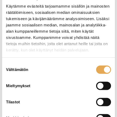
Käytämme evästeitä tarjoamamme sisällön ja mainosten
räätälöimiseen, sosiaalisen median ominaisuuksien
tukemiseen ja kävijämäärämme analysoimiseen. Lisäksi
jaamme sosiaalisen median, mainosalan ja analytiikka-
alan kumppaneillemme tietoja siitä, miten käytät
sivustoamme. Kumppanimme voivat yhdistää näitä
tietoja muihin tietoihin, joita olet antanut heille tai joita on
kerätty, kun olet käyttänyt heidän palvelujaan.
Kylmägeelimatto GN 1/2,
Pakastegeelimatto GN
seinajoenpk-myynti.fi/tietosuoja/
Lisätietoja:
Suostumuksen
-1°C
1/2, -23°C
Välttämätön
valinta
Käyttämällä
Käyttämällä
kylmäelementtejä voidaan
kylmäelementtejä voidaan
Mieltymykset
kylmäsäilytysaikaa pidentää
kylmäsäilytysaikaa pidentää
huomattavasti.
huomattavasti.
Tuotekoodi: 4535.
Tuotekoodi: 4578.
Tilastot