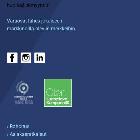
huolto@pkmyynti.fi
Varaosat lähes jokaiseen
markkinoilla oleviin merkkeihin.
› Rahoitus
› Asiakasratkaisut