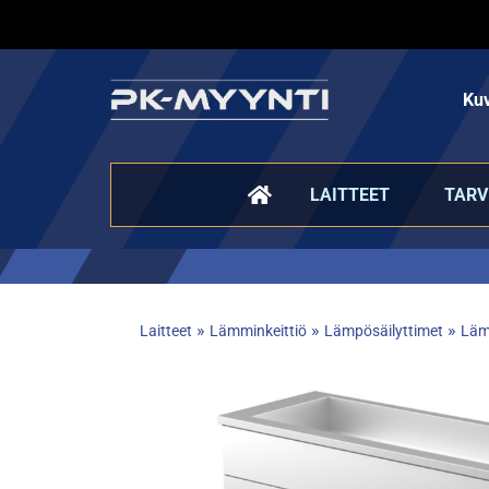
Kuv
LAITTEET
TARV
»
»
»
Laitteet
Lämminkeittiö
Lämpösäilyttimet
Lämp