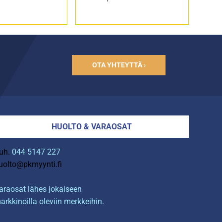
OTA YHTEYTTÄ ›
HUOLTO & VARAOSAT
uh.
044 5147 227
uolto@pkmyynti.fi
araosat lähes jokaiseen
arkkinoilla oleviin merkkeihin.