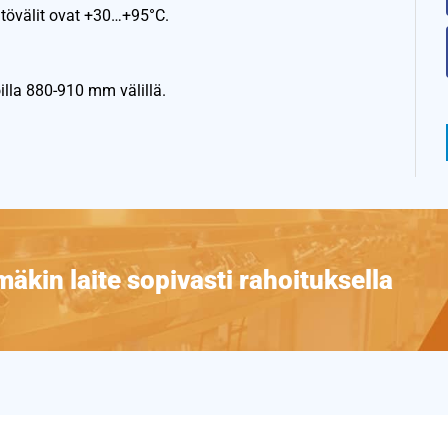
tövälit ovat +30…+95°C.
illa 880-910 mm välillä.
äkin laite sopivasti rahoituksella