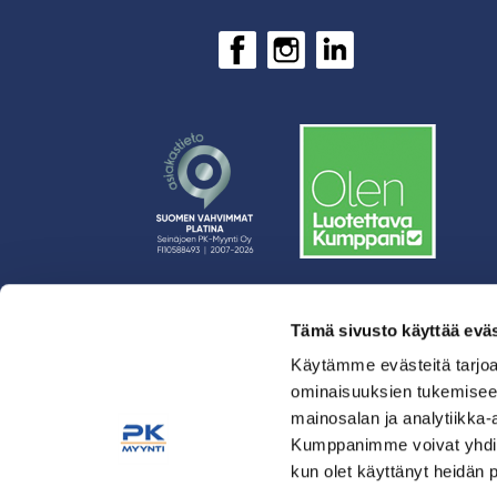
Tämä sivusto käyttää eväs
› Rahoitus
› Asiakasratkaisut
Käytämme evästeitä tarjoa
ominaisuuksien tukemisee
› Huolto
mainosalan ja analytiikka-
› Yritys
Kumppanimme voivat yhdistää 
› Yhteystiedot
kun olet käyttänyt heidän 
› Tietosuojaseloste