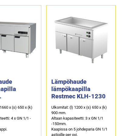
aude
Lämpöhaude
apilla
lämpökaapilla
Restmec KLH-1230
M1111
 1660 x (s) 650 x (k)
Ulkomitat: (l) 1200 x (s) 650 x (k)
900 mm.
eetti: 4 x GN 1/1 -
Altaan kapasiteetti: 3 x GN 1/1
-150mm.
appi.
Kaapissa on 5 johdeparia GN 1/1
astioille per ovi.