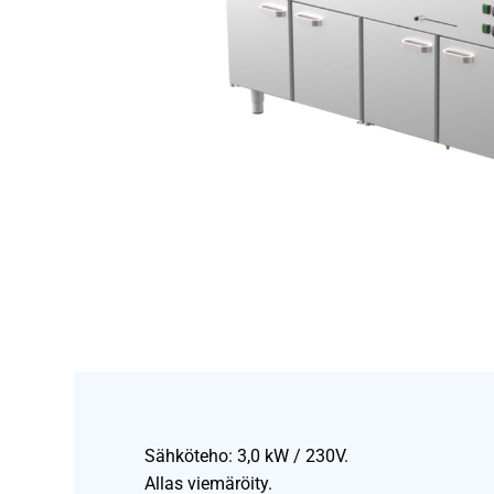
Sähköteho: 3,0 kW / 230V.
Allas viemäröity.