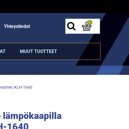
0
Yhteystiedot
AT
MUUT TUOTTEET
Restmec KLH-1640
lämpökaapilla
H-1640