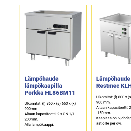
Lämpöhaude
Lämpöhaude
lämpökaapilla
Restmec KL
Porkka HL86BM11
Ulkomitat: (l) 800 x (
900 mm.
Ulkomitat: (l) 860 x (s) 650 x (k)
Altaan kapasiteetti: 
900mm
-150mm.
Altaan kapasiteetti: 2 x GN 1/1 -
Kaapissa on 5 johde
200mm.
astioille per ovi.
Alla lämpökaappi.