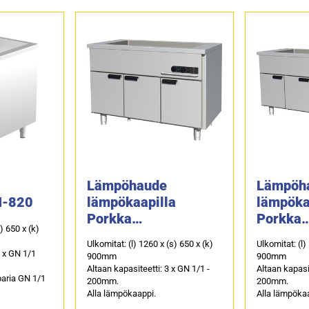
Lämpöhaude
Lämpöh
H-820
lämpökaapilla
lämpöka
Porkka
Porkka
s) 650 x (k)
HL126BM111
HL166B
Ulkomitat: (l) 1260 x (s) 650 x (k)
Ulkomitat: (l)
2 x GN 1/1
900mm
900mm
Altaan kapasiteetti: 3 x GN 1/1 -
Altaan kapasit
paria GN 1/1
200mm.
200mm.
Alla lämpökaappi.
Alla lämpöka