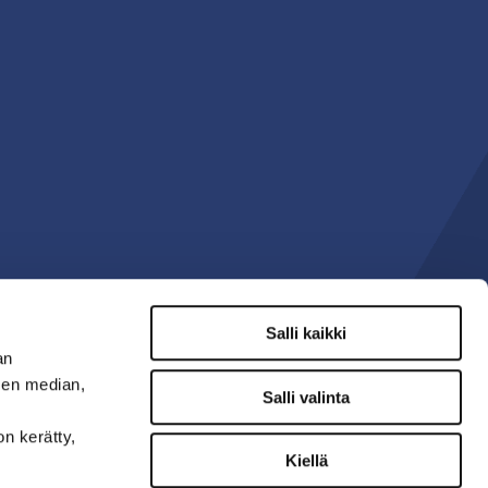
Salli kaikki
an
sen median,
Salli valinta
on kerätty,
Kiellä