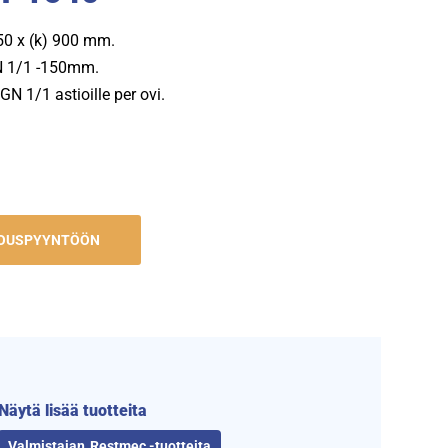
650 x (k) 900 mm.
GN 1/1 -150mm.
N 1/1 astioille per ovi.
JOUSPYYNTÖÖN
Näytä lisää tuotteita
Restmec -tuotteita