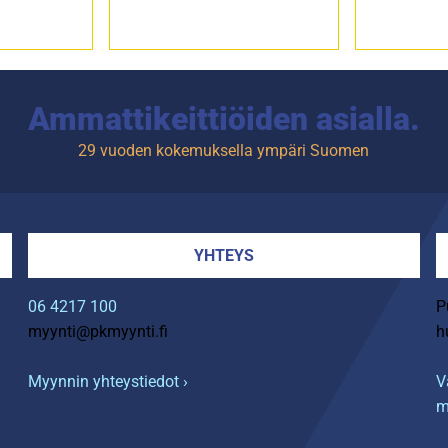
Ammattikeittiöiden asialla.
29 vuoden kokemuksella ympäri Suomen
YHTEYS
06 4217 100
P
myynti@pkmyynti.fi
h
Myynnin yhteystiedot ›
V
m