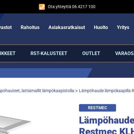
Ota yhteyttä 06 4217 100
astot
Rahoitus
Asiakasratkaisut
Huolto
Yritys
IKKEET
RST-KALUSTEET
OUTLET
VARAOS
»
öhauteet, lattiamallit lämpökaapistolla
Lämpöhaude lämpökaapilla 
RESTMEC
Lämpöhaude 
Restmec KL