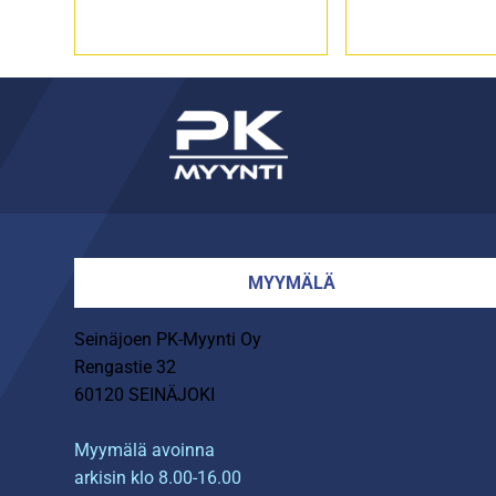
MYYMÄLÄ
Seinäjoen PK-Myynti Oy
Rengastie 32
60120 SEINÄJOKI
Myymälä avoinna
arkisin klo 8.00-16.00