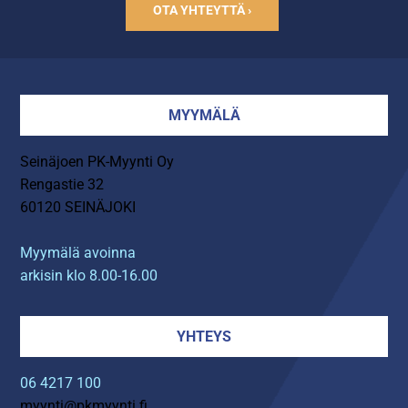
OTA YHTEYTTÄ ›
MYYMÄLÄ
Seinäjoen PK-Myynti Oy
Rengastie 32
60120 SEINÄJOKI
Myymälä avoinna
arkisin klo 8.00-16.00
YHTEYS
06 4217 100
myynti@pkmyynti.fi