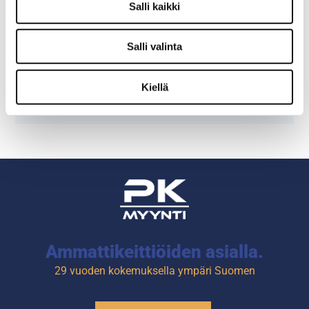
Salli kaikki
Tämäkin laite sopivasti
rahoituksella
Salli valinta
TUTUSTU ›
Kiellä
Ammattikeittiöiden asialla.
29 vuoden kokemuksella ympäri Suomen