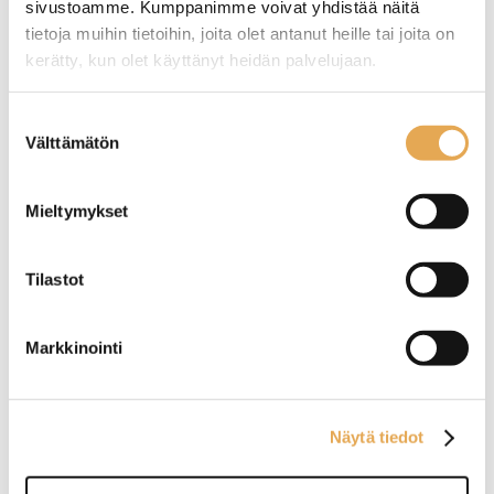
sivustoamme. Kumppanimme voivat yhdistää näitä
puhaltimella varustettu lämpökasetti.
tietoja muihin tietoihin, joita olet antanut heille tai joita on
Vaivaton puhdistaa ja huoltaa.
kerätty, kun olet käyttänyt heidän palvelujaan.
Jalat ruostumatonta terästä, korkeussäätö -5
mm ... +65 mm.
seinajoenpk-myynti.fi/tietosuoja/
Lisätietoja:
Suostumuksen
Valmistettu Suomessa.
Välttämätön
valinta
Näytä lisää tuotteita
Mieltymykset
Lämpöhauteet, lattiamallit lämpölaatikostolla
tuoteryhmästä
Tilastot
Markkinointi
Näytä tiedot