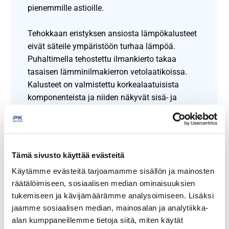
pienemmille astioille.
Tehokkaan eristyksen ansiosta lämpökalusteet
eivät säteile ympäristöön turhaa lämpöä.
Puhaltimella tehostettu ilmankierto takaa
tasaisen lämminilmakierron vetolaatikoissa.
Kalusteet on valmistettu korkealaatuisista
komponenteista ja niiden näkyvät sisä- ja
ulkopinnat ovat ruostumatonta terästä.
Sähköteho: 1,4 kW / 230 V.
Tämä sivusto käyttää evästeitä
Alhainen energiankulutus.
Käytämme evästeitä tarjoamamme sisällön ja mainosten
Haudealtaan lämpötila +30...90°C,
räätälöimiseen, sosiaalisen median ominaisuuksien
lämpövetolaatikoston +30...+75°C.
tukemiseen ja kävijämäärämme analysoimiseen. Lisäksi
Pitkäikäinen ja helppokäyttöinen.
jaamme sosiaalisen median, mainosalan ja analytiikka-
Lämpöeristeet HFC-vapaa polyuretaani.
alan kumppaneillemme tietoja siitä, miten käytät
Alaosassa laatikoille on termostaattiohjattu