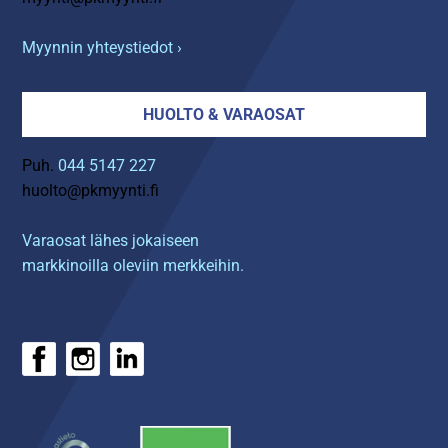
Myynnin yhteystiedot ›
HUOLTO & VARAOSAT
Puh.
044 5147 227
huolto@pkmyynti.fi
Varaosat lähes jokaiseen
markkinoilla oleviin merkkeihin.