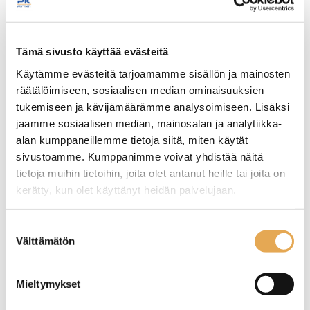
Tämäkin laite sopivasti
rahoituksella
Tämä sivusto käyttää evästeitä
Käytämme evästeitä tarjoamamme sisällön ja mainosten
räätälöimiseen, sosiaalisen median ominaisuuksien
TUTUSTU ›
tukemiseen ja kävijämäärämme analysoimiseen. Lisäksi
jaamme sosiaalisen median, mainosalan ja analytiikka-
alan kumppaneillemme tietoja siitä, miten käytät
sivustoamme. Kumppanimme voivat yhdistää näitä
tietoja muihin tietoihin, joita olet antanut heille tai joita on
kerätty, kun olet käyttänyt heidän palvelujaan.
seinajoenpk-myynti.fi/tietosuoja/
Lisätietoja:
Suostumuksen
Välttämätön
valinta
Lämpöhaude
Lämpöhaude
Mieltymykset
lämpövetolaatikoilla
lämpövetolaatikoilla
Restmec KLH 1209
Restmec KLH 1608