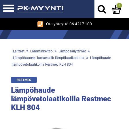
0
Ota yhteyttä 06 4217 100
»
»
»
Laitteet
Lämminkeittiö
Lämpösäilyttimet
»
Lämpöhauteet, lattiamallit lämpölaatikostolla
Lämpöhaude
lämpövetolaatikoilla Restmec KLH 804
RESTMEC
Lämpöhaude
lämpövetolaatikoilla Restmec
KLH 804