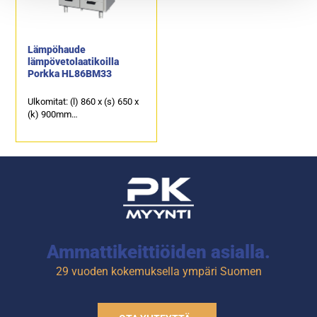
Lämpöhaude
lämpövetolaatikoilla
Porkka HL86BM33
Ulkomitat: (l) 860 x (s) 650 x
(k) 900mm
Altaan kapasiteetti: 2 x GN
1/1 - 200mm.
Alla 6 kpl
lämpövetolaatikkoja, joista
neljän kapasiteetti on GN 1/1
-100mm ja kahden alimman
GN 1/1-65.
Ammattikeittiöiden asialla.
29 vuoden kokemuksella ympäri Suomen