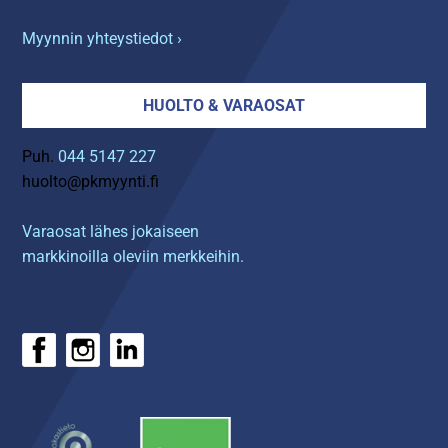
Myynnin yhteystiedot ›
HUOLTO & VARAOSAT
Puh.
044 5147 227
huolto@pkmyynti.fi
Varaosat lähes jokaiseen
markkinoilla oleviin merkkeihin.