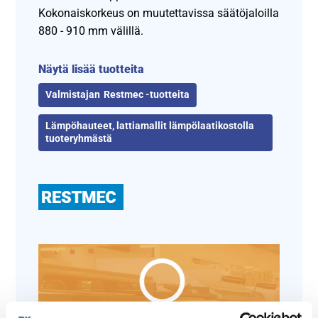
Kokonaiskorkeus on muutettavissa säätöjaloilla
880 - 910 mm välillä.
Näytä lisää tuotteita
Restmec -tuotteita
Lämpöhauteet, lattiamallit lämpölaatikostolla
tuoteryhmästä