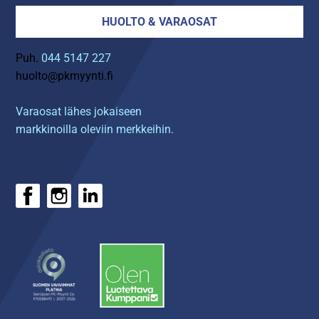
HUOLTO & VARAOSAT
Puh.
044 5147 227
huolto@pkmyynti.fi
Varaosat lähes jokaiseen
markkinoilla oleviin merkkeihin.