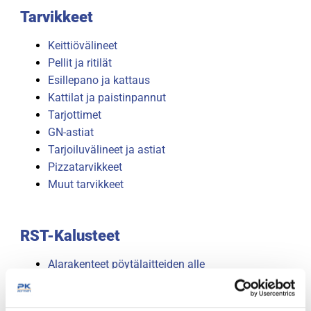
Tarvikkeet
Keittiövälineet
Pellit ja ritilät
Esillepano ja kattaus
Kattilat ja paistinpannut
Tarjottimet
GN-astiat
Tarjoiluvälineet ja astiat
Pizzatarvikkeet
Muut tarvikkeet
RST-Kalusteet
Alarakenteet pöytälaitteiden alle
Hyllyt
Höyrykuvut