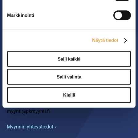
MYYMÄLÄ
Markkinointi
Seinäjoen PK-Myynti Oy
Rengastie 32
Näytä tiedot
60120 SEINÄJOKI
Salli kaikki
Myymälä avoinna
arkisin klo 8.00-16.00
Salli valinta
YHTEYS
Kiellä
06 4217 100
myynti@pkmyynti.fi
Myynnin yhteystiedot ›