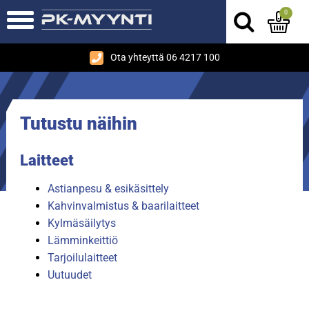
0
Ota yhteyttä 06 4217 100
Tutustu näihin
Laitteet
Astianpesu & esikäsittely
Kahvinvalmistus & baarilaitteet
Kylmäsäilytys
Lämminkeittiö
Tarjoilulaitteet
Uutuudet