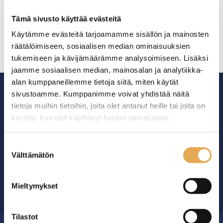
Kaapit
Pöydät
Tämä sivusto käyttää evästeitä
Vaunut
Käytämme evästeitä tarjoamamme sisällön ja mainosten
räätälöimiseen, sosiaalisen median ominaisuuksien
tukemiseen ja kävijämäärämme analysoimiseen. Lisäksi
jaamme sosiaalisen median, mainosalan ja analytiikka-
alan kumppaneillemme tietoja siitä, miten käytät
sivustoamme. Kumppanimme voivat yhdistää näitä
tietoja muihin tietoihin, joita olet antanut heille tai joita on
kerätty, kun olet käyttänyt heidän palvelujaan.
Ammattikeittiöiden asialla.
seinajoenpk-myynti.fi/tietosuoja/
Lisätietoja:
Suostumuksen
29 vuoden kokemuksella ympäri Suomen
Välttämätön
valinta
Mieltymykset
OTA YHTEYTTÄ ›
Tilastot