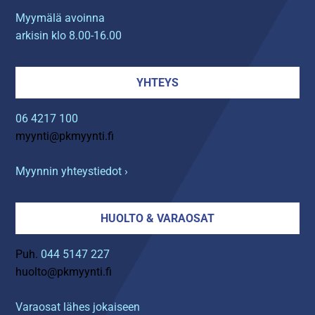
Myymälä avoinna
arkisin klo 8.00-16.00
YHTEYS
06 4217 100
myynti@pkmyynti.fi
Myynnin yhteystiedot ›
HUOLTO & VARAOSAT
Puh.
044 5147 227
huolto@pkmyynti.fi
Varaosat lähes jokaiseen