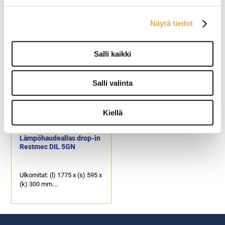
Restmec DIL 6GN
Restmec DIL 1GN
Näytä tiedot
Ulkomitat: (l) 2120 x (s) 595 x
Ulkomitat: (l) 395 x (s) 595 x
(k) 300 mm.
(k) 300 mm.
Asennusaukon koko: (l) 2105
Asennusaukon koko: (l) 380
Salli kaikki
x (s) 580 mm.
x (s) 580 mm.
Kapasiteetti: 6 x GN 1/1-150.
Kapasiteetti: 1 x GN 1/1-150.
Salli valinta
Kiellä
Lämpöhaudeallas drop-in
Restmec DIL 5GN
Ulkomitat: (l) 1775 x (s) 595 x
(k) 300 mm.
Asennusaukon koko: (l) 1760
x (s) 580 mm.
Kapasiteetti: 5 x GN 1/1.