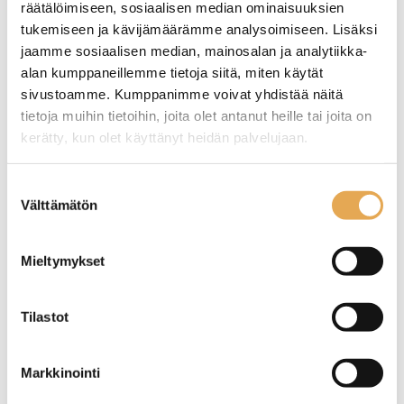
räätälöimiseen, sosiaalisen median ominaisuuksien
tukemiseen ja kävijämäärämme analysoimiseen. Lisäksi
jaamme sosiaalisen median, mainosalan ja analytiikka-
alan kumppaneillemme tietoja siitä, miten käytät
sivustoamme. Kumppanimme voivat yhdistää näitä
tietoja muihin tietoihin, joita olet antanut heille tai joita on
kerätty, kun olet käyttänyt heidän palvelujaan.
Lämpöhaudeallas drop-in
Lämpöhaudeallas drop-in
Restmec DIL 2GN
Restmec DIL 3GN
seinajoenpk-myynti.fi/tietosuoja/
Lisätietoja:
Suostumuksen
Välttämätön
valinta
Ulkomitat: (l) 740 x (s) 595 x
Ulkomitat: (l) 1085 x (s) 595 x
(k) 300 mm.
(k) 300 mm.
Asennusaukon koko: (l) 725
Asennusaukon koko: (l) 1070
x (s) 580 mm.
x (s) 580 mm.
Mieltymykset
Kapasiteetti: 2 x GN 1/1-150.
Kapasiteetti: 3 x GN 1/1-150.
Tilastot
Markkinointi
Lämpöhaudeallas drop-in
Lämpöhaudeallas drop-in