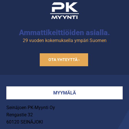
Ammattikeittiöiden asialla.
29 vuoden kokemuksella ympäri Suomen
OTA YHTEYTTÄ ›
MYYMÄLÄ
Seinäjoen PK-Myynti Oy
Rengastie 32
60120 SEINÄJOKI