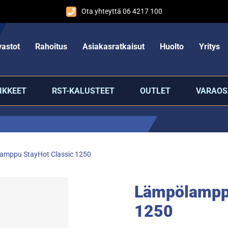
Ota yhteyttä 06 4217 100
astot
Rahoitus
Asiakasratkaisut
Huolto
Yritys
IKKEET
RST-KALUSTEET
OUTLET
VARAOS
amppu StayHot Classic 1250
Lämpölamppu
1250