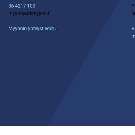
06 4217 100
P
myynti@pkmyynti.fi
h
Myynnin yhteystiedot ›
V
m