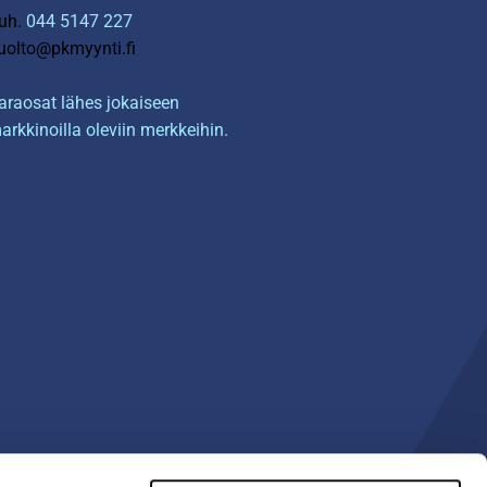
uh.
044 5147 227
uolto@pkmyynti.fi
araosat lähes jokaiseen
arkkinoilla oleviin merkkeihin.