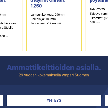
1250
Teho 250W
Taipuva varsi
50mm
Lampun korkeus: 290mm
ulkomitat: (l)
Halkaisija: 180mm
660mm
ettävä varsi
Johdon mitta: 2 metriä
y säädellä
 2100mm
Ammattikeittiöiden asialla.
29 vuoden kokemuksella ympäri Suomen
YHTEYS