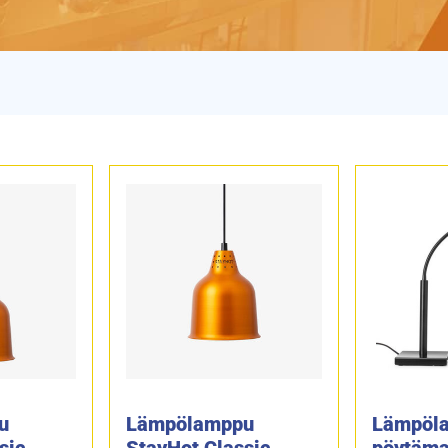
u
Lämpölamppu
Lämpöl
sic
StayHot Classic
pöytäma