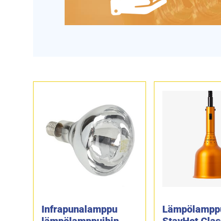
Infrapunalamppu
Lämpölampp
lämpölamppuihin
StayHot Clas