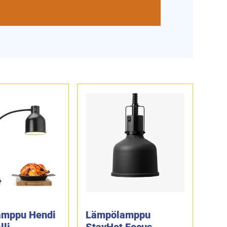
amppu Hendi
Lämpölamppu
lli
StayHot Focus