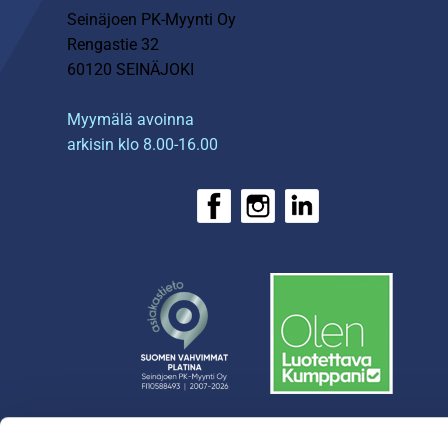
Seinäjoen PK-Myynti Oy
Rengastie 32
60120 SEINÄJOKI
Myymälä avoinna
arkisin klo 8.00-16.00