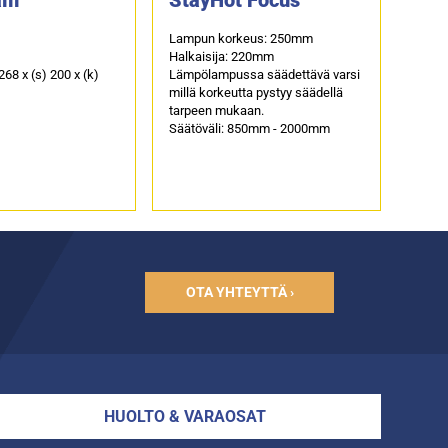
Lampun korkeus: 250mm
Halkaisija: 220mm
 268 x (s) 200 x (k)
Lämpölampussa säädettävä varsi
millä korkeutta pystyy säädellä
tarpeen mukaan.
Säätöväli: 850mm - 2000mm
OTA YHTEYTTÄ ›
HUOLTO & VARAOSAT