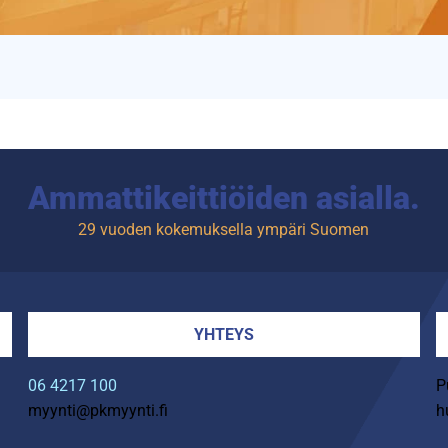
Ammattikeittiöiden asialla.
29 vuoden kokemuksella ympäri Suomen
YHTEYS
06 4217 100
P
myynti@pkmyynti.fi
h