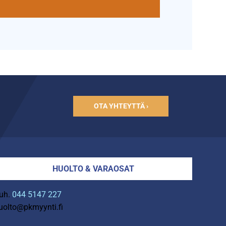
OTA YHTEYTTÄ ›
HUOLTO & VARAOSAT
uh.
044 5147 227
uolto@pkmyynti.fi