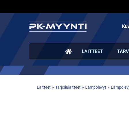
Kuv
LAITTEET
TARV
»
»
»
Laitteet
Tarjoilulaitteet
Lämpölevyt
Lämpölev