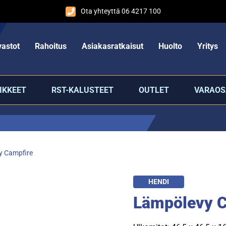
Ota yhteyttä 06 4217 100
astot
Rahoitus
Asiakasratkaisut
Huolto
Yritys
IKKEET
RST-KALUSTEET
OUTLET
VARAOS
y Campfire
HENDI
Lämpölevy C