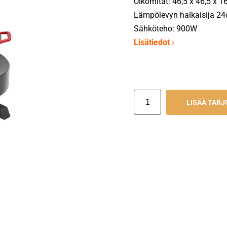
Ulkomitat: 46,5 x 46,5 x 
Lämpölevyn halkaisija 2
Sähköteho: 900W
Lisätiedot ›
LISÄÄ TAR