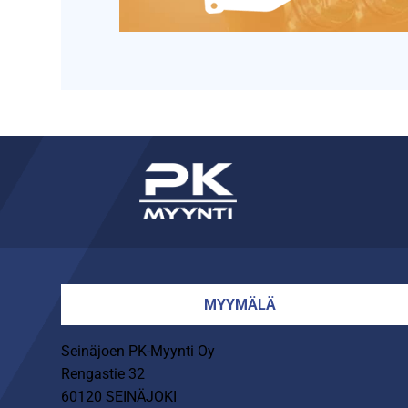
MYYMÄLÄ
Seinäjoen PK-Myynti Oy
Rengastie 32
60120 SEINÄJOKI