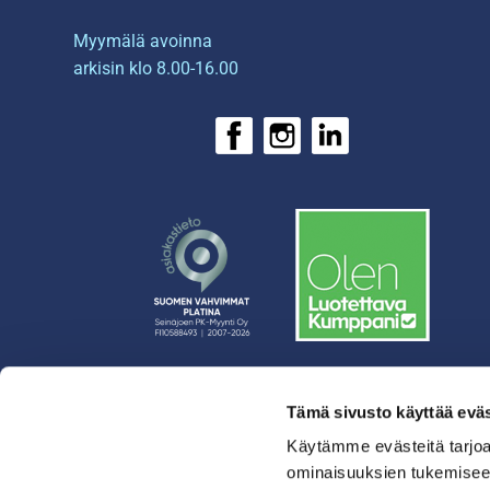
Myymälä avoinna
arkisin klo 8.00-16.00
Tämä sivusto käyttää eväs
› Rahoitus
› Asiakasratkaisut
Käytämme evästeitä tarjoa
ominaisuuksien tukemisee
› Huolto