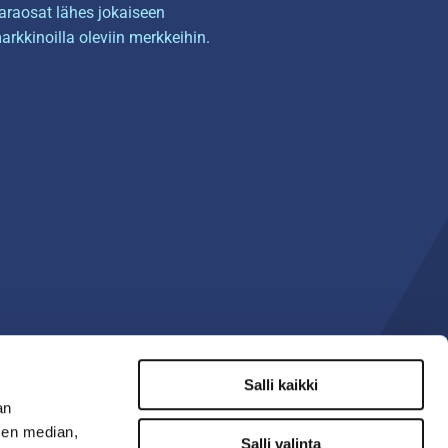
araosat lähes jokaiseen
arkkinoilla oleviin merkkeihin.
Salli kaikki
an
sen median,
Salli valinta